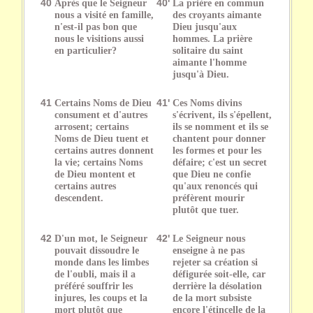
40
Après que le Seigneur
40'
La prière en commun
nous a visité en famille,
des croyants aimante
n'est-il pas bon que
Dieu jusqu'aux
nous le visitions aussi
hommes. La prière
en particulier?
solitaire du saint
aimante l'homme
jusqu'à Dieu.
41
Certains Noms de Dieu
41'
Ces Noms divins
consument et d'autres
s'écrivent, ils s'épellent,
arrosent; certains
ils se nomment et ils se
Noms de Dieu tuent et
chantent pour donner
certains autres donnent
les formes et pour les
la vie; certains Noms
défaire; c'est un secret
de Dieu montent et
que Dieu ne confie
certains autres
qu'aux renoncés qui
descendent.
préfèrent mourir
plutôt que tuer.
42
D'un mot, le Seigneur
42'
Le Seigneur nous
pouvait dissoudre le
enseigne à ne pas
monde dans les limbes
rejeter sa création si
de l'oubli, mais il a
défigurée soit-elle, car
préféré souffrir les
derrière la désolation
injures, les coups et la
de la mort subsiste
mort plutôt que
encore l'étincelle de la