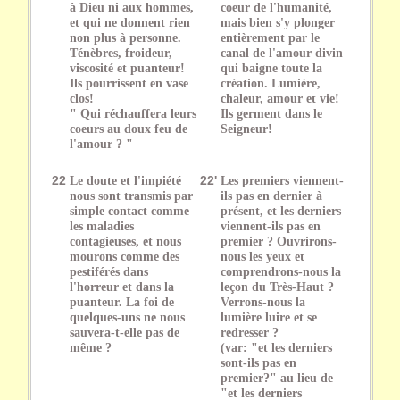
à Dieu ni aux hommes,
coeur de l'humanité,
et qui ne donnent rien
mais bien s'y plonger
non plus à personne.
entièrement par le
Ténèbres, froideur,
canal de l'amour divin
viscosité et puanteur!
qui baigne toute la
Ils pourrissent en vase
création. Lumière,
clos!
chaleur, amour et vie!
" Qui réchauffera leurs
Ils germent dans le
coeurs au doux feu de
Seigneur!
l'amour ? "
22
Le doute et l'impiété
22'
Les premiers viennent-
nous sont transmis par
ils pas en dernier à
simple contact comme
présent, et les derniers
les maladies
viennent-ils pas en
contagieuses, et nous
premier ? Ouvrirons-
mourons comme des
nous les yeux et
pestiférés dans
comprendrons-nous la
l'horreur et dans la
leçon du Très-Haut ?
puanteur. La foi de
Verrons-nous la
quelques-uns ne nous
lumière luire et se
sauvera-t-elle pas de
redresser ?
même ?
(var: "et les derniers
sont-ils pas en
premier?" au lieu de
"et les derniers