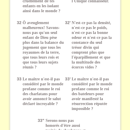
cruellement de tes
l'Unique connaisseur.
enfants en les isolant
ainsi dans le monde ?
32
Ô aveuglement
32'
N'est-ce pas la densité,
malheureux! Savons-
n'est-ce pas le poids,
nous pas qu'un seul
n'est-ce pas la bonne
enfant de Dieu pèse
odeur et n'est-ce pas la
plus dans la balance du
constance du seul
jugement que tous les
trésor divin qui
royaumes de la terre,
comptent plus que
que tous leurs rois et
l'éparpillement et que
que tous leurs sujets
la multitude des
réunis ?
écorces vides ?
33
Le maître n'est-il pas
33'
Le maître n'est-il pas
considéré par le monde
considéré par le monde
profane comme le roi
profane comme le roi
des charlatans pour
des bateleurs pour
avoir annoncé le salut
avoir manifesté la
déclaré incroyable ?
résurrection réputée
impossible ?
33"
Serons-nous pas
honorés d'être aussi