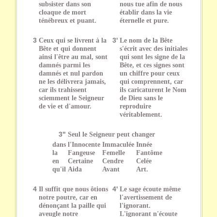
subsister dans son
nous tue afin de nous
cloaque de mort
établir dans la vie
ténébreux et puant.
éternelle et pure.
3
Ceux qui se livrent à la
3'
Le nom de la Bête
Bête et qui donnent
s'écrit avec des initiales
ainsi l'être au mal, sont
qui sont les signe de la
damnés parmi les
Bête, et ces signes sont
damnés et nul pardon
un chiffre pour ceux
ne les délivrera jamais,
qui comprennent, car
car ils trahissent
ils caricaturent le Nom
sciemment le Seigneur
de Dieu sans le
de vie et d'amour.
reproduire
véritablement.
3"
Seul le Seigneur peut changer
dans
l'Innocente
Immaculée
Innée
la
Fangeuse
Femelle
Fantôme
en
Certaine
Cendre
Celée
qu'il
Aida
Avant
Art.
4
Il suffit que nous ôtions
4'
Le sage écoute même
notre poutre, car en
l'avertissement de
dénonçant la paille qui
l'ignorant.
aveugle notre
L'ignorant n'écoute