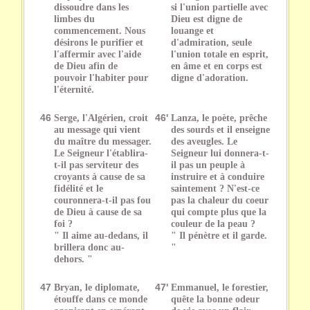
dissoudre dans les
si l'union partielle avec
limbes du
Dieu est digne de
commencement. Nous
louange et
désirons le purifier et
d'admiration, seule
l'affermir avec l'aide
l'union totale en esprit,
de Dieu afin de
en âme et en corps est
pouvoir l'habiter pour
digne d'adoration.
l'éternité.
46
Serge, l'Algérien, croit
46'
Lanza, le poète, prêche
au message qui vient
des sourds et il enseigne
du maître du messager.
des aveugles. Le
Le Seigneur l'établira-
Seigneur lui donnera-t-
t-il pas serviteur des
il pas un peuple à
croyants à cause de sa
instruire et à conduire
fidélité et le
saintement ? N'est-ce
couronnera-t-il pas fou
pas la chaleur du coeur
de Dieu à cause de sa
qui compte plus que la
foi ?
couleur de la peau ?
" Il aime au-dedans, il
" Il pénètre et il garde.
brillera donc au-
"
dehors. "
47
Bryan, le diplomate,
47'
Emmanuel, le forestier,
étouffe dans ce monde
quête la bonne odeur