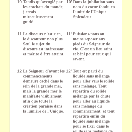
10
Tandis qu'aveuglé par
10'
Dans la jubilation sans
les crachats du monde,
nom du coeur fondu en
j'errais
l'unité de l'Unique
miraculeusement
Splendeur.
guidé.
11
Le discours n'est rien,
11'
Puissions-nous au
le discoureur non plus.
moins reposer aux
Seul le sujet du
pieds du Seigneur de
discours est intéressant
vie. C'est un lieu saint
et mérite d'être atteint.
et béni pour ceux qui
savent.
12
Le Seigneur d'avant les
12'
Tout est parti du
commencements
liquide sans mélange
demeure caché dans le
pour aller vers le solide
sein de la grande mer,
sans mélange. Tout
mais la grande mer le
repartira du solide
manifeste visiblement
mélangé par la chute
afin que toute la
pour aller au liquide
création paraisse dans
sans mélange du
la lumière de l'Unique.
commencement, et tout
repartira enfin du
liquide sans mélange
pour se fixer dans le
solide sans mélange de