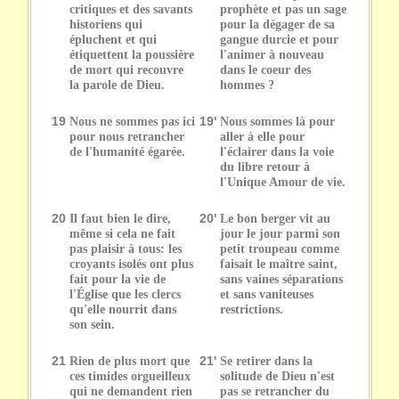
critiques et des savants
prophète et pas un sage
historiens qui
pour la dégager de sa
épluchent et qui
gangue durcie et pour
étiquettent la poussière
l'animer à nouveau
de mort qui recouvre
dans le coeur des
la parole de Dieu.
hommes ?
19
Nous ne sommes pas ici
19'
Nous sommes là pour
pour nous retrancher
aller à elle pour
de l'humanité égarée.
l'éclairer dans la voie
du libre retour à
l'Unique Amour de vie.
20
Il faut bien le dire,
20'
Le bon berger vit au
même si cela ne fait
jour le jour parmi son
pas plaisir à tous: les
petit troupeau comme
croyants isolés ont plus
faisait le maître saint,
fait pour la vie de
sans vaines séparations
l'Église que les clercs
et sans vaniteuses
qu'elle nourrit dans
restrictions.
son sein.
21
Rien de plus mort que
21'
Se retirer dans la
ces timides orgueilleux
solitude de Dieu n'est
qui ne demandent rien
pas se retrancher du