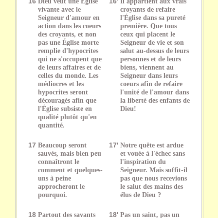
16
Dieu veut une Église
16'
Il appartient aux vrais
vivante avec le
croyants de refaire
Seigneur d'amour en
l'Église dans sa pureté
action dans les coeurs
première. Que tous
des croyants, et non
ceux qui placent le
pas une Église morte
Seigneur de vie et son
remplie d'hypocrites
salut au-dessus de leurs
qui ne s'occupent que
personnes et de leurs
de leurs affaires et de
biens, viennent au
celles du monde. Les
Seigneur dans leurs
médiocres et les
coeurs afin de refaire
hypocrites seront
l'unité de l'amour dans
découragés afin que
la liberté des enfants de
l'Église subsiste en
Dieu!
qualité plutôt qu'en
quantité.
17
Beaucoup seront
17'
Notre quête est ardue
sauvés, mais bien peu
et vouée à l'échec sans
connaîtront le
l'inspiration du
comment et quelques-
Seigneur. Mais suffit-il
uns à peine
pas que nous recevions
approcheront le
le salut des mains des
pourquoi.
élus de Dieu ?
18
Partout des savants
18'
Pas un saint, pas un