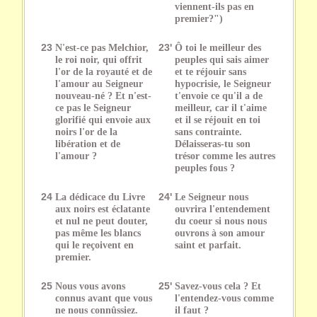
viennent-ils pas en
premier?")
23
N'est-ce pas Melchior,
23'
Ô toi le meilleur des
le roi noir, qui offrit
peuples qui sais aimer
l'or de la royauté et de
et te réjouir sans
l'amour au Seigneur
hypocrisie, le Seigneur
nouveau-né ? Et n'est-
t'envoie ce qu'il a de
ce pas le Seigneur
meilleur, car il t'aime
glorifié qui envoie aux
et il se réjouit en toi
noirs l'or de la
sans contrainte.
libération et de
Délaisseras-tu son
l'amour ?
trésor comme les autres
peuples fous ?
24
La dédicace du Livre
24'
Le Seigneur nous
aux noirs est éclatante
ouvrira l'entendement
et nul ne peut douter,
du coeur si nous nous
pas même les blancs
ouvrons à son amour
qui le reçoivent en
saint et parfait.
premier.
25
Nous vous avons
25'
Savez-vous cela ? Et
connus avant que vous
l'entendez-vous comme
ne nous connûssiez.
il faut ?