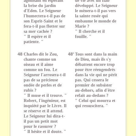
agonisant en espérant
de vie avec un flair
la brise du jardin
développé. Le Seigneur
d'Eden. Le Seigneur
le mènera-t-il pas vers
l'humectera-t-il pas de
la sainte rosée qui
son Esprit-Saint et le
embaume le monde de
fera-t-il pas flotter sur
Marie ?
sa mer cachée ?
" Il cherche et il
" Il espère et il
fouille. "
patiente. "
48
Charles dit le Zou,
48'
Tous sont dans la main
chante comme un
de Dieu, mais ils s'y
oiseau et il aime
débattent encore trop
comme un fou. Le
pour être réengendrés
Seigneur l'arrosera-t-il
dans la vie qui ne périt
pas de sa précieuse
pas. Qui cessera le
ondée de perles et de
premier de subsister
rubis ?
au-dehors, afin d'être
" Il muse et il trouve. "
refait au-dedans ?
Robert, l'ingénieur, est
" Celui qui mourra et
inquiété par le Livre. Il
qui ressuscitera. "
se réserve et il attend.
Le Seigneur lui dira-t-
il pas un petit mot
pour le rassurer ?
" Il hésite et il doute. "