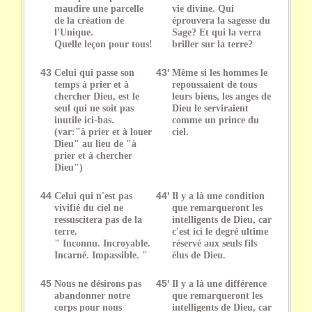
maudire une parcelle
vie divine. Qui
de la création de
éprouvera la sagesse du
l'Unique.
Sage? Et qui la verra
Quelle leçon pour tous!
briller sur la terre?
43
Celui qui passe son
43'
Même si les hommes le
temps à prier et à
repoussaient de tous
chercher Dieu, est le
leurs biens, les anges de
seul qui ne soit pas
Dieu le serviraient
inutile ici-bas.
comme un prince du
(var:"à prier et à louer
ciel.
Dieu" au lieu de "à
prier et à chercher
Dieu")
44
Celui qui n'est pas
44'
Il y a là une condition
vivifié du ciel ne
que remarqueront les
ressuscitera pas de la
intelligents de Dieu, car
terre.
c'est ici le degré ultime
" Inconnu. Incroyable.
réservé aux seuls fils
Incarné. Impassible. "
élus de Dieu.
45
Nous ne désirons pas
45'
Il y a là une différence
abandonner notre
que remarqueront les
corps pour nous
intelligents de Dieu, car