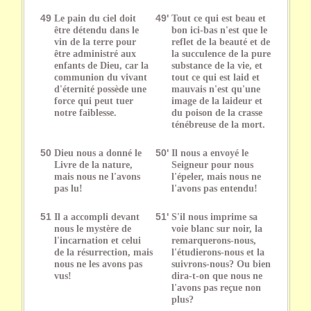
49
Le pain du ciel doit
49'
Tout ce qui est beau et
être détendu dans le
bon ici-bas n'est que le
vin de la terre pour
reflet de la beauté et de
être administré aux
la succulence de la pure
enfants de Dieu, car la
substance de la vie, et
communion du vivant
tout ce qui est laid et
d'éternité possède une
mauvais n'est qu'une
force qui peut tuer
image de la laideur et
notre faiblesse.
du poison de la crasse
ténébreuse de la mort.
50
Dieu nous a donné le
50'
Il nous a envoyé le
Livre de la nature,
Seigneur pour nous
mais nous ne l'avons
l'épeler, mais nous ne
pas lu!
l'avons pas entendu!
51
Il a accompli devant
51'
S'il nous imprime sa
nous le mystère de
voie blanc sur noir, la
l'incarnation et celui
remarquerons-nous,
de la résurrection, mais
l'étudierons-nous et la
nous ne les avons pas
suivrons-nous? Ou bien
vus!
dira-t-on que nous ne
l'avons pas reçue non
plus?