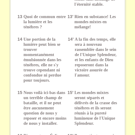
l'éternité stable.
13
Quoi de commun entre
13'
Rien en substance! Les
la lumière et les
mondes mixtes en
ténèbres ?
mélange!
14
Une portion de la
14'
A la fin des temps, elle
lumière peut bien se
sera à nouveau
trouver
rassemblée dans le sein
momentanément
de l'Unique Splendeur,
émulsionnée dans les
et les enfants de Dieu
ténèbres, elle ne s'y
reposeront dans la
trouve cependant ni
victoire assurée de
confondue ni perdue
l'amour.
pour toujours.
15
Nous voilà ici-bas dans
15'
Les mondes mixtes
un terrible champ de
seront séparés et
bataille, et il ne peut
délivrés de la crasse des
être aucunement
ténèbres et ils seront
question de nous y
réunis à la pureté
reposer et encore moins
lumineuse de l'Unique
de nous y installer.
Splendeur.