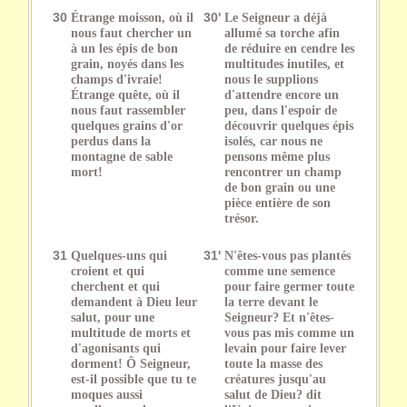
30
Étrange moisson, où il
30'
Le Seigneur a déjà
nous faut chercher un
allumé sa torche afin
à un les épis de bon
de réduire en cendre les
grain, noyés dans les
multitudes inutiles, et
champs d'ivraie!
nous le supplions
Étrange quête, où il
d'attendre encore un
nous faut rassembler
peu, dans l'espoir de
quelques grains d'or
découvrir quelques épis
perdus dans la
isolés, car nous ne
montagne de sable
pensons même plus
mort!
rencontrer un champ
de bon grain ou une
pièce entière de son
trésor.
31
Quelques-uns qui
31'
N'êtes-vous pas plantés
croient et qui
comme une semence
cherchent et qui
pour faire germer toute
demandent à Dieu leur
la terre devant le
salut, pour une
Seigneur? Et n'êtes-
multitude de morts et
vous pas mis comme un
d'agonisants qui
levain pour faire lever
dorment! Ô Seigneur,
toute la masse des
est-il possible que tu te
créatures jusqu'au
moques aussi
salut de Dieu? dit