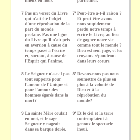
mieux en nous.
particulier.
7
Pas un verset du Livre
7'
Peut-être a-t-il raison ?
qui n'ait été l'objet
Et peut-être avons-
d'une réprobation de la
nous stupidement
part du monde
perdu notre temps à
profane. Pas une ligne
écrire le Livre, au lieu
du Livre qu'il n'ait pris
de gagner notre vie
en aversion à cause du
comme tout le monde ?
temps passé à l'écrire
Dieu est seul juge, et les
et, surtout, à cause de
croyants répondront
l'Esprit qui l'anime.
dans leurs coeurs.
8
Le Seigneur n'a-t-il pas
8'
Devons-nous pas nous
tout supporté pour
soumettre de plus en
l'amour de l'Unique et
plus à la volonté de
pour l'amour des
Dieu et à la
hommes égarés dans la
réprobation du
mort?
monde?
9
La sainte Mère coulait
9'
Et le ciel et la terre
en moi, et le sage
contemplaient à
Seigneur y nageait
genoux le spectacle
dans sa barque dorée.
inouï.