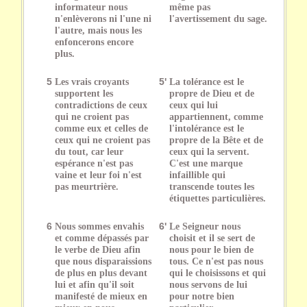
informateur nous
même pas
n'enlèverons ni l'une ni
l'avertissement du sage.
l'autre, mais nous les
enfoncerons encore
plus.
5
Les vrais croyants
5'
La tolérance est le
supportent les
propre de Dieu et de
contradictions de ceux
ceux qui lui
qui ne croient pas
appartiennent, comme
comme eux et celles de
l'intolérance est le
ceux qui ne croient pas
propre de la Bête et de
du tout, car leur
ceux qui la servent.
espérance n'est pas
C'est une marque
vaine et leur foi n'est
infaillible qui
pas meurtrière.
transcende toutes les
étiquettes particulières.
6
Nous sommes envahis
6'
Le Seigneur nous
et comme dépassés par
choisit et il se sert de
le verbe de Dieu afin
nous pour le bien de
que nous disparaissions
tous. Ce n'est pas nous
de plus en plus devant
qui le choisissons et qui
lui et afin qu'il soit
nous servons de lui
manifesté de mieux en
pour notre bien