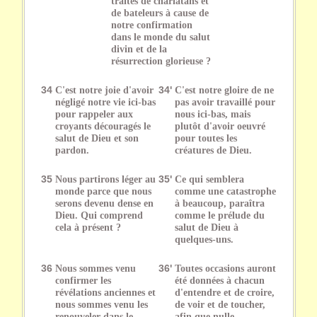
traités de charlatans et
de bateleurs à cause de
notre confirmation
dans le monde du salut
divin et de la
résurrection glorieuse ?
34
C'est notre joie d'avoir
34'
C'est notre gloire de ne
négligé notre vie ici-bas
pas avoir travaillé pour
pour rappeler aux
nous ici-bas, mais
croyants découragés le
plutôt d'avoir oeuvré
salut de Dieu et son
pour toutes les
pardon.
créatures de Dieu.
35
Nous partirons léger au
35'
Ce qui semblera
monde parce que nous
comme une catastrophe
serons devenu dense en
à beaucoup, paraîtra
Dieu. Qui comprend
comme le prélude du
cela à présent ?
salut de Dieu à
quelques-uns.
36
Nous sommes venu
36'
Toutes occasions auront
confirmer les
été données à chacun
révélations anciennes et
d'entendre et de croire,
nous sommes venu les
de voir et de toucher,
renouveler dans le
afin que nulle