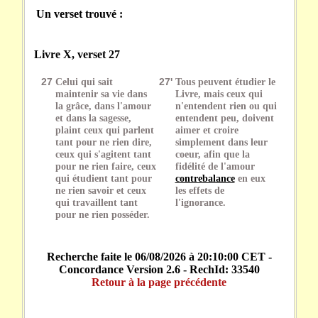
Un verset trouvé :
Livre X, verset 27
27
Celui qui sait
27'
Tous peuvent étudier le
maintenir sa vie dans
Livre, mais ceux qui
la grâce, dans l'amour
n'entendent rien ou qui
et dans la sagesse,
entendent peu, doivent
plaint ceux qui parlent
aimer et croire
tant pour ne rien dire,
simplement dans leur
ceux qui s'agitent tant
coeur, afin que la
pour ne rien faire, ceux
fidélité de l'amour
qui étudient tant pour
contrebalance
en eux
ne rien savoir et ceux
les effets de
qui travaillent tant
l'ignorance.
pour ne rien posséder.
Recherche faite le 06/08/2026 à 20:10:00 CET -
Concordance Version 2.6 - RechId: 33540
Retour à la page précédente