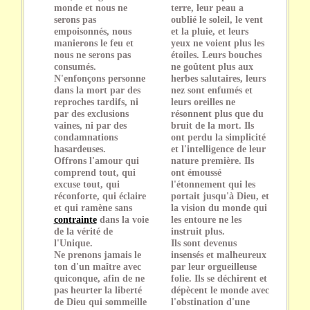
monde et nous ne
terre, leur peau a
serons pas
oublié le soleil, le vent
empoisonnés, nous
et la pluie, et leurs
manierons le feu et
yeux ne voient plus les
nous ne serons pas
étoiles. Leurs bouches
consumés.
ne goûtent plus aux
N'enfonçons personne
herbes salutaires, leurs
dans la mort par des
nez sont enfumés et
reproches tardifs, ni
leurs oreilles ne
par des exclusions
résonnent plus que du
vaines, ni par des
bruit de la mort. Ils
condamnations
ont perdu la simplicité
hasardeuses.
et l'intelligence de leur
Offrons l'amour qui
nature première. Ils
comprend tout, qui
ont émoussé
excuse tout, qui
l'étonnement qui les
réconforte, qui éclaire
portait jusqu'à Dieu, et
et qui ramène sans
la vision du monde qui
contrainte
dans la voie
les entoure ne les
de la vérité de
instruit plus.
l'Unique.
Ils sont devenus
Ne prenons jamais le
insensés et malheureux
ton d'un maître avec
par leur orgueilleuse
quiconque, afin de ne
folie. Ils se déchirent et
pas heurter la liberté
dépècent le monde avec
de Dieu qui sommeille
l'obstination d'une