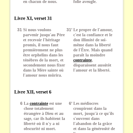
en chacun de nous.
folie aveugle.
Livre XI, verset 31
31
Si nous voulons
31'
Le propre de l'amour,
parvenir jusqu'au Père
c'est la confiance et le
et recevoir l'héritage
don illimité de soi-
promis, il nous faut
même dans la liberté
premièrement ne plus
de l'Être. Mais quand
être orphelins dans les
paraît la moindre
ténèbres de la mort, et
contrainte
,
secondement nous fixer
disparaissent aussitôt
dans la Mère sainte où
l'amour et la liberté.
l'amour nous mûrira.
Livre XII, verset 6
6
La
contrainte
est une
6'
Les médiocres
chose totalement
croupiront dans la
étrangère à Dieu et au
mort, jusqu'à ce qu'ils
sage, car ils habitent la
s'ouvrent dans
liberté où il n'y a ni
l'abandon de la grâce
obscurité ni mort.
et dans la générosité de