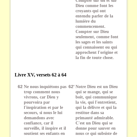
Compter sur soi et sur
Dieu comme font les
croyants qui ont
entendu parler de la
lumière du
commencement.
Compter sur Dieu
seulement, comme font
les sages et les saints
qui connaissent ou qui
approchent l'origine et
la fin de toute chose.
Livre XV, versets 62 à 64
62
Ne nous inquiétons pas
62'
Notre Dieu est un Dieu
trop comment nous
qui se mange, qui se
vivrons, car Dieu y
boit, qui communique
pourvoira par
la vie, qui l'entretient,
l'inspiration et par le
qui la délivre et qui la
secours, si nous le lui
restitue dans sa
demandons avec
primauté admirable.
confiance, car il
C'est un Dieu qui se
surveille, il inspire et il
donne pour sauver en
soutient ses enfants en
nous ce qui subsiste de