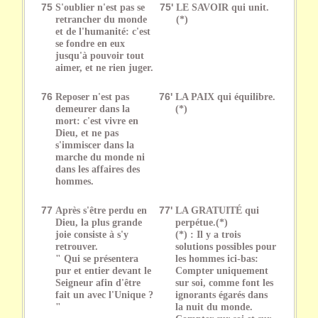
75
S'oublier n'est pas se
75'
LE SAVOIR qui unit.
retrancher du monde
(*)
et de l'humanité: c'est
se fondre en eux
jusqu'à pouvoir tout
aimer, et ne rien juger.
76
Reposer n'est pas
76'
LA PAIX qui équilibre.
demeurer dans la
(*)
mort: c'est vivre en
Dieu, et ne pas
s'immiscer dans la
marche du monde ni
dans les affaires des
hommes.
77
Après s'être perdu en
77'
LA GRATUITÉ qui
Dieu, la plus grande
perpétue.(*)
joie consiste à s'y
(*) : Il y a trois
retrouver.
solutions possibles pour
" Qui se présentera
les hommes ici-bas:
pur et entier devant le
Compter uniquement
Seigneur afin d'être
sur soi, comme font les
fait un avec l'Unique ?
ignorants égarés dans
"
la nuit du monde.