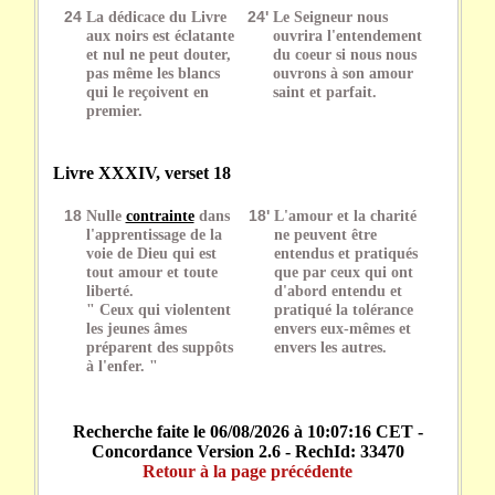
24
La dédicace du Livre
24'
Le Seigneur nous
aux noirs est éclatante
ouvrira l'entendement
et nul ne peut douter,
du coeur si nous nous
pas même les blancs
ouvrons à son amour
qui le reçoivent en
saint et parfait.
premier.
Livre XXXIV, verset 18
18
Nulle
contrainte
dans
18'
L'amour et la charité
l'apprentissage de la
ne peuvent être
voie de Dieu qui est
entendus et pratiqués
tout amour et toute
que par ceux qui ont
liberté.
d'abord entendu et
" Ceux qui violentent
pratiqué la tolérance
les jeunes âmes
envers eux-mêmes et
préparent des suppôts
envers les autres.
à l'enfer. "
Recherche faite le 06/08/2026 à 10:07:16 CET -
Concordance Version 2.6 - RechId: 33470
Retour à la page précédente