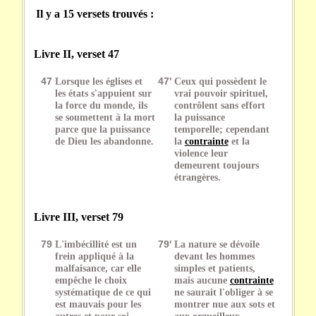
Il y a 15 versets trouvés :
Livre II, verset 47
47
Lorsque les églises et
47'
Ceux qui possèdent le
les états s'appuient sur
vrai pouvoir spirituel,
la force du monde, ils
contrôlent sans effort
se soumettent à la mort
la puissance
parce que la puissance
temporelle; cependant
de Dieu les abandonne.
la
contrainte
et la
violence leur
demeurent toujours
étrangères.
Livre III, verset 79
79
L'imbécillité est un
79'
La nature se dévoile
frein appliqué à la
devant les hommes
malfaisance, car elle
simples et patients,
empêche le choix
mais aucune
contrainte
systématique de ce qui
ne saurait l'obliger à se
est mauvais pour les
montrer nue aux sots et
autres et pour soi.
aux orgueilleux.