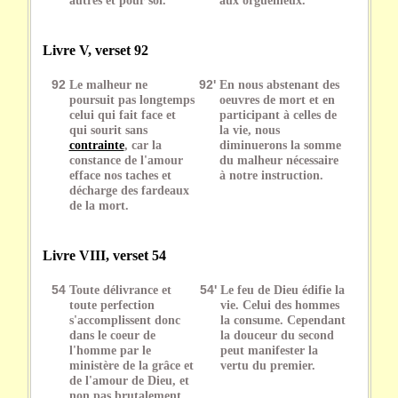
Livre V, verset 92
92
Le malheur ne
92'
En nous abstenant des
poursuit pas longtemps
oeuvres de mort et en
celui qui fait face et
participant à celles de
qui sourit sans
la vie, nous
contrainte
, car la
diminuerons la somme
constance de l'amour
du malheur nécessaire
efface nos taches et
à notre instruction.
décharge des fardeaux
de la mort.
Livre VIII, verset 54
54
Toute délivrance et
54'
Le feu de Dieu édifie la
toute perfection
vie. Celui des hommes
s'accomplissent donc
la consume. Cependant
dans le coeur de
la douceur du second
l'homme par le
peut manifester la
ministère de la grâce et
vertu du premier.
de l'amour de Dieu, et
non pas brutalement