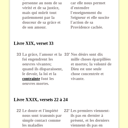
personne au nom de sa
car elle nous permet
vérité et de sa justice,
d'entendre
mais qui mûrit tout
l'enseignement du
patiemment par la
Seigneur et elle suscite
douceur de sa grâce et
l'action de sa
de son amour.
Providence cachée.
Livre XIX, verset 33
33
La grâce, l'amour et la
33'
Nos désirs sont dix
foi engendrent les
mille choses éparpillées
oeuvres vivantes;
et mortes; la volonté de
quand ils disparaissent,
Dieu est une seule
le devoir, la loi et la
chose concentrée et
contrainte
font les
vivante.
oeuvres mortes.
Livre XXIX, versets 22 à 24
22
Le doute et l'impiété
22'
Les premiers viennent-
nous sont transmis par
ils pas en dernier à
simple contact comme
présent, et les derniers
les maladies
viennent-ils pas en