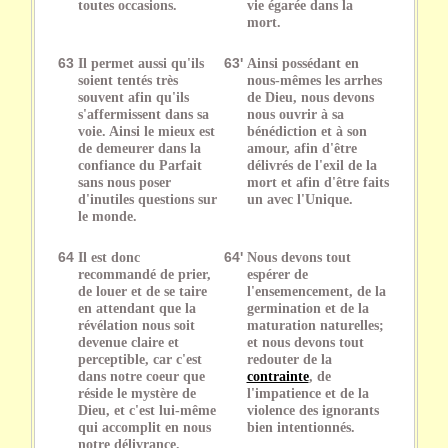
toutes occasions.
vie égarée dans la
mort.
63
Il permet aussi qu'ils
63'
Ainsi possédant en
soient tentés très
nous-mêmes les arrhes
souvent afin qu'ils
de Dieu, nous devons
s'affermissent dans sa
nous ouvrir à sa
voie. Ainsi le mieux est
bénédiction et à son
de demeurer dans la
amour, afin d'être
confiance du Parfait
délivrés de l'exil de la
sans nous poser
mort et afin d'être faits
d'inutiles questions sur
un avec l'Unique.
le monde.
64
Il est donc
64'
Nous devons tout
recommandé de prier,
espérer de
de louer et de se taire
l'ensemencement, de la
en attendant que la
germination et de la
révélation nous soit
maturation naturelles;
devenue claire et
et nous devons tout
perceptible, car c'est
redouter de la
dans notre coeur que
contrainte
, de
réside le mystère de
l'impatience et de la
Dieu, et c'est lui-même
violence des ignorants
qui accomplit en nous
bien intentionnés.
notre délivrance.