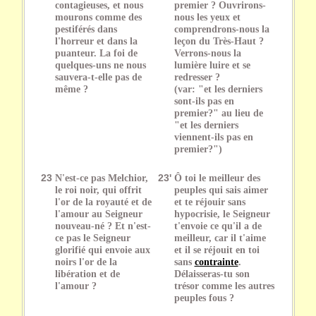
contagieuses, et nous
premier ? Ouvrirons-
mourons comme des
nous les yeux et
pestiférés dans
comprendrons-nous la
l'horreur et dans la
leçon du Très-Haut ?
puanteur. La foi de
Verrons-nous la
quelques-uns ne nous
lumière luire et se
sauvera-t-elle pas de
redresser ?
même ?
(var: "et les derniers
sont-ils pas en
premier?" au lieu de
"et les derniers
viennent-ils pas en
premier?")
23
N'est-ce pas Melchior,
23'
Ô toi le meilleur des
le roi noir, qui offrit
peuples qui sais aimer
l'or de la royauté et de
et te réjouir sans
l'amour au Seigneur
hypocrisie, le Seigneur
nouveau-né ? Et n'est-
t'envoie ce qu'il a de
ce pas le Seigneur
meilleur, car il t'aime
glorifié qui envoie aux
et il se réjouit en toi
noirs l'or de la
sans
contrainte
.
libération et de
Délaisseras-tu son
l'amour ?
trésor comme les autres
peuples fous ?