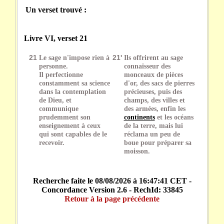
Un verset trouvé :
Livre VI, verset 21
21
Le sage n'impose rien à
21'
Ils offrirent au sage
personne.
connaisseur des
Il perfectionne
monceaux de pièces
constamment sa science
d'or, des sacs de pierres
dans la contemplation
précieuses, puis des
de Dieu, et
champs, des villes et
communique
des armées, enfin les
prudemment son
continents
et les océans
enseignement à ceux
de la terre, mais lui
qui sont capables de le
réclama un peu de
recevoir.
boue pour préparer sa
moisson.
Recherche faite le 08/08/2026 à 16:47:41 CET -
Concordance Version 2.6 - RechId: 33845
Retour à la page précédente