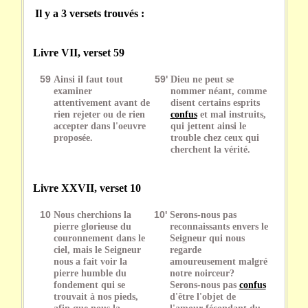
Il y a 3 versets trouvés :
Livre VII, verset 59
59
Ainsi il faut tout
59'
Dieu ne peut se
examiner
nommer néant, comme
attentivement avant de
disent certains esprits
rien rejeter ou de rien
confus
et mal instruits,
accepter dans l'oeuvre
qui jettent ainsi le
proposée.
trouble chez ceux qui
cherchent la vérité.
Livre XXVII, verset 10
10
Nous cherchions la
10'
Serons-nous pas
pierre glorieuse du
reconnaissants envers le
couronnement dans le
Seigneur qui nous
ciel, mais le Seigneur
regarde
nous a fait voir la
amoureusement malgré
pierre humble du
notre noirceur?
fondement qui se
Serons-nous pas
confus
trouvait à nos pieds,
d'être l'objet de
afin que nous la
l'amour fécondant du