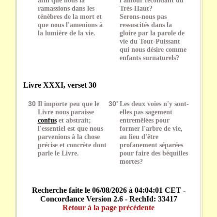
ramassions dans les
Très-Haut?
ténèbres de la mort et
Serons-nous pas
que nous l'amenions à
ressuscités dans la
la lumière de la vie.
gloire par la parole de
vie du Tout-Puissant
qui nous désire comme
enfants surnaturels?
Livre XXXI, verset 30
30
Il importe peu que le
30'
Les deux voies n'y sont-
Livre nous paraisse
elles pas sagement
confus
et abstrait;
entremêlées pour
l'essentiel est que nous
former l'arbre de vie,
parvenions à la chose
au lieu d'être
précise et concrète dont
profanement séparées
parle le Livre.
pour faire des béquilles
mortes?
Recherche faite le 06/08/2026 à 04:04:01 CET -
Concordance Version 2.6 - RechId: 33417
Retour à la page précédente