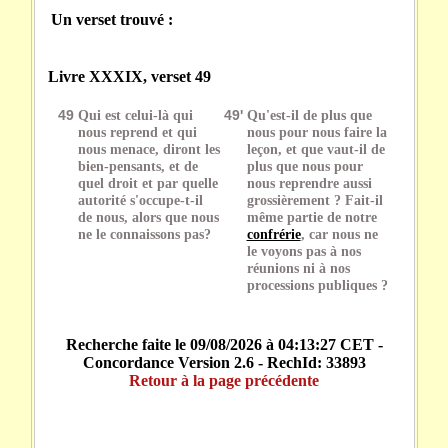
Un verset trouvé :
Livre XXXIX, verset 49
49
Qui est celui-là qui
49'
Qu'est-il de plus que
nous reprend et qui
nous pour nous faire la
nous menace, diront les
leçon, et que vaut-il de
bien-pensants, et de
plus que nous pour
quel droit et par quelle
nous reprendre aussi
autorité s'occupe-t-il
grossièrement ? Fait-il
de nous, alors que nous
même partie de notre
ne le connaissons pas?
confrérie
, car nous ne
le voyons pas à nos
réunions ni à nos
processions publiques ?
Recherche faite le 09/08/2026 à 04:13:27 CET -
Concordance Version 2.6 - RechId: 33893
Retour à la page précédente