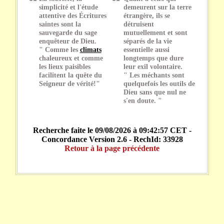
simplicité et l'étude
demeurent sur la terre
attentive des Écritures
étrangère, ils se
saintes sont la
détruisent
sauvegarde du sage
mutuellement et sont
enquêteur de Dieu.
séparés de la vie
" Comme les
climats
essentielle aussi
chaleureux et comme
longtemps que dure
les lieux paisibles
leur exil volontaire.
facilitent la quête du
" Les méchants sont
Seigneur de vérité!"
quelquefois les outils de
Dieu sans que nul ne
s'en doute. "
Recherche faite le 09/08/2026 à 09:42:57 CET -
Concordance Version 2.6 - RechId: 33928
Retour à la page précédente