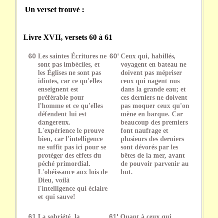
Un verset trouvé :
Livre XVII, versets 60 à 61
60
Les saintes Écritures ne
60'
Ceux qui, habillés,
sont pas imbéciles, et
voyagent en bateau ne
les Églises ne sont pas
doivent pas mépriser
idiotes, car ce qu'elles
ceux qui nagent nus
enseignent est
dans la grande eau; et
préférable pour
ces derniers ne doivent
l'homme et ce qu'elles
pas moquer ceux qu'on
défendent lui est
mène en barque. Car
dangereux.
beaucoup des premiers
L'expérience le prouve
font naufrage et
bien, car l'intelligence
plusieurs des derniers
ne suffit pas ici pour se
sont dévorés par les
protéger des effets du
bêtes de la mer, avant
péché primordial.
de pouvoir parvenir au
L'obéissance aux lois de
but.
Dieu, voilà
l'intelligence qui éclaire
et qui sauve!
61
La sobriété, la
61'
Quant à ceux qui