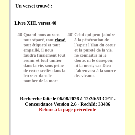
Un verset trouvé :
Livre XIII, verset 40
40
Quand nous aurons
40'
Celui qui peut joindre
tout séparé, tout
classé
,
à la pénétration de
tout étiqueté et tout
l'esprit l'élan du coeur
empaillé, il nous
et la pureté de la vie,
faudra finalement tout
ne connaîtra ni le
réunir et tout unifier
doute, ni le désespoir,
dans la vie, sous peine
ni la mort; car Dieu
de rester scellés dans la
l'abreuvera à la source
lettre et dans le
des vivants.
nombre de la mort.
Recherche faite le 06/08/2026 à 12:30:53 CET -
Concordance Version 2.6 - RechId: 33486
Retour à la page précédente