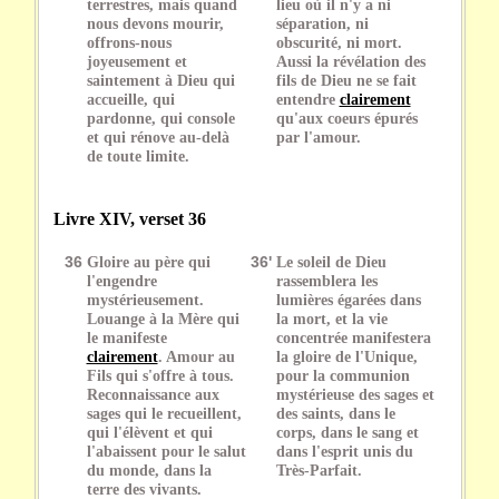
terrestres, mais quand
lieu où il n'y a ni
nous devons mourir,
séparation, ni
offrons-nous
obscurité, ni mort.
joyeusement et
Aussi la révélation des
saintement à Dieu qui
fils de Dieu ne se fait
accueille, qui
entendre
clairement
pardonne, qui console
qu'aux coeurs épurés
et qui rénove au-delà
par l'amour.
de toute limite.
Livre XIV, verset 36
36
Gloire au père qui
36'
Le soleil de Dieu
l'engendre
rassemblera les
mystérieusement.
lumières égarées dans
Louange à la Mère qui
la mort, et la vie
le manifeste
concentrée manifestera
clairement
. Amour au
la gloire de l'Unique,
Fils qui s'offre à tous.
pour la communion
Reconnaissance aux
mystérieuse des sages et
sages qui le recueillent,
des saints, dans le
qui l'élèvent et qui
corps, dans le sang et
l'abaissent pour le salut
dans l'esprit unis du
du monde, dans la
Très-Parfait.
terre des vivants.