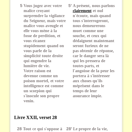
5
Vous jugez avec votre
5'
A présent, nous parlons
malice croyant
clairement
et nul
surprendre la vigilance
n'écoute, mais quand
du Seigneur, mais votre
tous s'interrogeront,
malice vous aveugle et
nous demeurerons
elle vous mène à la
muet comme une
fosse de perdition, et
souche, et ceux qui
vous ricanez
dédaignent maintenant
stupidement quand on
seront furieux de ne
vous parle de la
pas obtenir de réponse,
simplicité toute droite
car le danger sera là
qui engendre la
qui les pressera de
lumière de vie.
toutes parts, et
Votre raison est
l'angoisse de la peur les
devenue comme un
portera à s'intéresser
poison mortel, et votre
aux choses qu'ils
intelligence est comme
méprisent dans le
un scorpion qui
temps de leur
s'inocule son propre
assurance impie.
venin.
Livre XXII, verset 28
28
Tout ce qui s'oppose à
28'
Le propre de la vie,