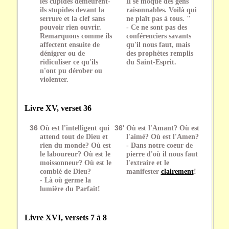
les cupides demeurent-
Il se moque des gens
ils stupides devant la
raisonnables. Voilà qui
serrure et la clef sans
ne plaît pas à tous. "
pouvoir rien ouvrir.
- Ce ne sont pas des
Remarquons comme ils
conférenciers savants
affectent ensuite de
qu'il nous faut, mais
dénigrer ou de
des prophètes remplis
ridiculiser ce qu'ils
du Saint-Esprit.
n'ont pu dérober ou
violenter.
Livre XV, verset 36
36
Où est l'intelligent qui
36'
Où est l'Amant? Où est
attend tout de Dieu et
l'aimé? Où est l'Amen?
rien du monde? Où est
- Dans notre coeur de
le laboureur? Où est le
pierre d'où il nous faut
moissonneur? Où est le
l'extraire et le
comblé de Dieu?
manifester
clairement
!
- Là où germe la
lumière du Parfait!
Livre XVI, versets 7 à 8