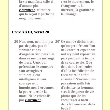
la vie manifeste celle-ci
c'est le mouvement, le
d'autant plus
changement, la
clairement
, et tout ce
diversité, la gratuité et
qui la reçoit y participe
la louange.
magnifiquement.
Livre XXIII, verset 20
20
Non, non, non, il n'y a
20'
Ce monde déchu n'est
pas de paix, pas de
qu'un petit échantillon
stabilité et pas
de l'enfer, et cependant
d'organisation possibles
nul n'y peut reposer en
dans ce monde mélangé
paix pendant le temps
de mort. Ceux qui
de sa courte vie. Que
prétendent le contraire
doit donc être l'enfer
sont aveugles et
d'où la bénédiction de
stupides. Leur
Dieu est tout à fait
intelligence et leur
absente ? N'avons-nous
courage sont
pas raison mille fois
impuissants à ordonner
d'orienter les hommes
la pourriture de la
vers le Seigneur de vie
mort. Ne le voient-ils
plutôt que de les
pas
clairement
?
encourager à bâtir
dans la boue avec de la
boue ?