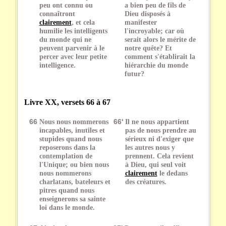
peu ont connu ou
a bien peu de fils de
connaîtront
Dieu disposés à
clairement
, et cela
manifester
humilie les intelligents
l'incroyable; car où
du monde qui ne
serait alors le mérite de
peuvent parvenir à le
notre quête? Et
percer avec leur petite
comment s'établirait la
intelligence.
hiérarchie du monde
futur?
Livre XX, versets 66 à 67
66
Nous nous nommerons
66'
Il ne nous appartient
incapables, inutiles et
pas de nous prendre au
stupides quand nous
sérieux ni d'exiger que
reposerons dans la
les autres nous y
contemplation de
prennent. Cela revient
l'Unique; ou bien nous
à Dieu, qui seul voit
nous nommerons
clairement
le dedans
charlatans, bateleurs et
des créatures.
pitres quand nous
enseignerons sa sainte
loi dans le monde.