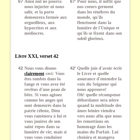
67
Ainsi nul ne pourra
67'
Pour nous, il suffit que
nous injurier ni nous
nos coeurs germent
salir, et la porte
dans les ténèbres du
demeurera fermée aux
monde, qu'ils
orgueilleux, aux
fleurissent dans la
hypocrites et aux
lumière de l'Unique et
médiocres.
qu'ils se fixent dans son
soleil glorieux.
Livre XXI, verset 42
42
Nous vous disons
42'
Quelle joie d'avoir écrit
clairement
ceci: Vous
le Livre et quelle
êtes tombés dans la
assurance d'entendre la
fange et vous avez été
voix du Seigneur qui
revêtus d'une peau de
nous approuve!
bête. Si vous agissez
Oh! quelle récompense
comme les anges qui
débordante sera nôtre
sont demeurés dans la
quand la multitude des
patrie céleste, Dieu
âmes bénies viendra
vous ramènera à lui et
vers nous afin que nous
vous jouirez de son
les remettions en
saint repos dans sa
hommage dans les
lumière de vie; mais si
mains du Parfait. Lui
vous vous conduisez
choisira et mangera