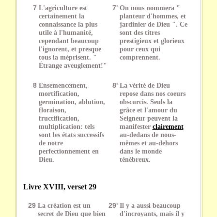
7
L'agriculture est
7'
On nous nommera "
certainement la
planteur d'hommes, et
connaissance la plus
jardinier de Dieu ". Ce
utile à l'humanité,
sont des titres
cependant beaucoup
prestigieux et glorieux
l'ignorent, et presque
pour ceux qui
tous la méprisent. "
comprennent.
Étrange aveuglement!"
8
Ensemencement,
8'
La vérité de Dieu
mortification,
repose dans nos coeurs
germination, ablution,
obscurcis. Seuls la
floraison,
grâce et l'amour du
fructification,
Seigneur peuvent la
multiplication: tels
manifester
clairement
sont les états successifs
au-dedans de nous-
de notre
mêmes et au-dehors
perfectionnement en
dans le monde
Dieu.
ténébreux.
Livre XVIII, verset 29
29
La création est un
29'
Il y a aussi beaucoup
secret de Dieu que bien
d'incroyants, mais il y