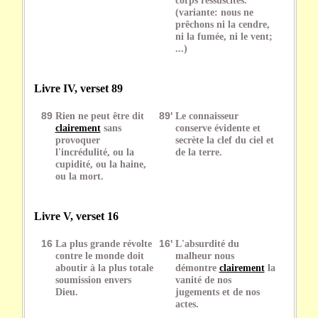
(variante: nous ne
prêchons ni la cendre,
ni la fumée, ni le vent;
...)
Livre IV, verset 89
89
Rien ne peut être dit
89'
Le connaisseur
clairement
sans
conserve évidente et
provoquer
secrète la clef du ciel et
l'incrédulité, ou la
de la terre.
cupidité, ou la haine,
ou la mort.
Livre V, verset 16
16
La plus grande révolte
16'
L'absurdité du
contre le monde doit
malheur nous
aboutir à la plus totale
démontre
clairement
la
soumission envers
vanité de nos
Dieu.
jugements et de nos
actes.