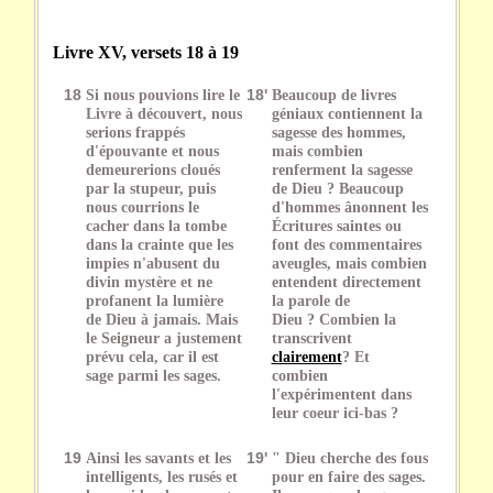
Livre XV, versets 18 à 19
18
Si nous pouvions lire le
18'
Beaucoup de livres
Livre à découvert, nous
géniaux contiennent la
serions frappés
sagesse des hommes,
d'épouvante et nous
mais combien
demeurerions cloués
renferment la sagesse
par la stupeur, puis
de Dieu ? Beaucoup
nous courrions le
d'hommes ânonnent les
cacher dans la tombe
Écritures saintes ou
dans la crainte que les
font des commentaires
impies n'abusent du
aveugles, mais combien
divin mystère et ne
entendent directement
profanent la lumière
la parole de
de Dieu à jamais. Mais
Dieu ? Combien la
le Seigneur a justement
transcrivent
prévu cela, car il est
clairement
? Et
sage parmi les sages.
combien
l'expérimentent dans
leur coeur ici-bas ?
19
Ainsi les savants et les
19'
" Dieu cherche des fous
intelligents, les rusés et
pour en faire des sages.