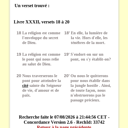
Un verset trouvé :
Livre XXXII, versets 18 à 20
18
La religion est comme
18'
En elle, la lumière de
l'enveloppe du secret
la vie. Hors d'elle, les
de Dieu.
ténèbres de la mort.
19
La religion est comme
19'
S'endort-on sur un
le pont qui nous relie
pont, ou s'y établit-on?
au salut de Dieu.
20
Nous traverserons le
20'
Ou nous le quitterons
pont pour atteindre la
pour nous établir dans
cité
sainte du Seigneur
la jungle hostile . Ainsi,
de vie, d'amour et de
de toute façon, nous
paix.
n'obstruerons pas le
passage précieux.
Recherche faite le 07/08/2026 à 21:44:56 CET -
Concordance Version 2.6 - RechId: 33742
Retour à la page précédente