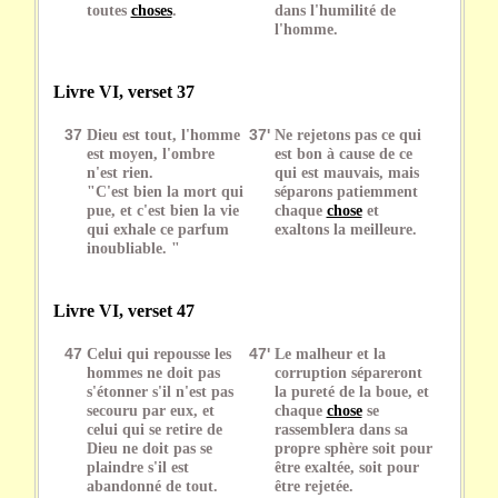
toutes
choses
.
dans l'humilité de
l'homme.
Livre VI, verset 37
37
Dieu est tout, l'homme
37'
Ne rejetons pas ce qui
est moyen, l'ombre
est bon à cause de ce
n'est rien.
qui est mauvais, mais
"C'est bien la mort qui
séparons patiemment
pue, et c'est bien la vie
chaque
chose
et
qui exhale ce parfum
exaltons la meilleure.
inoubliable. "
Livre VI, verset 47
47
Celui qui repousse les
47'
Le malheur et la
hommes ne doit pas
corruption sépareront
s'étonner s'il n'est pas
la pureté de la boue, et
secouru par eux, et
chaque
chose
se
celui qui se retire de
rassemblera dans sa
Dieu ne doit pas se
propre sphère soit pour
plaindre s'il est
être exaltée, soit pour
abandonné de tout.
être rejetée.