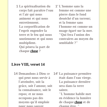
1
La spiritualisation du
1'
L'homme sans la
corps fait paraître l'eau
femme est comme une
et l'air qui nous
pierre dans le fond
animent et qui nous
desséché d'un torrent;
entretiennent.
et la femme sans
La corporification de
l'homme est comme un
l'esprit engendre la
nuage égaré sur la mer.
terre et le feu qui nous
"Qui fera l'union des
soutiennent et qui nous
contraires au moyen du
multiplient.
semblable ?"
Qui pèsera la part de
chaque
chose
?
Livre VIII, verset 14
14
Demandons à Dieu ce
14'
La puissance première
qui peut nous servir à
était dans l'eau vierge.
l'atteindre, soit la
La puissance dernière
grâce, soit l'amour, soit
sera dans la terre
la connaissance, soit le
sainte.
repos; et ne nous
"L'homme habile met
occupons pas des
en évidence la lumière
moyens qu'il emploie
de chaque
chose
et de
pour nous sauver.
chaque être. "