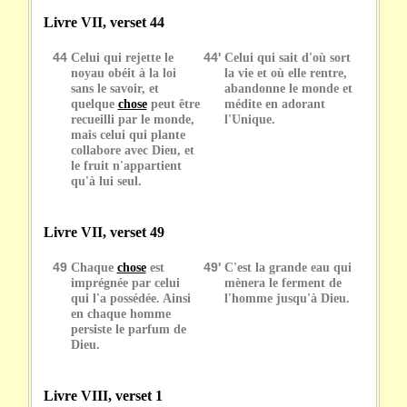
Livre VII, verset 44
44
Celui qui rejette le
44'
Celui qui sait d'où sort
noyau obéit à la loi
la vie et où elle rentre,
sans le savoir, et
abandonne le monde et
quelque
chose
peut être
médite en adorant
recueilli par le monde,
l'Unique.
mais celui qui plante
collabore avec Dieu, et
le fruit n'appartient
qu'à lui seul.
Livre VII, verset 49
49
Chaque
chose
est
49'
C'est la grande eau qui
imprégnée par celui
mènera le ferment de
qui l'a possédée. Ainsi
l'homme jusqu'à Dieu.
en chaque homme
persiste le parfum de
Dieu.
Livre VIII, verset 1