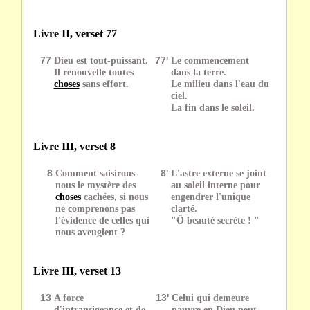
Livre II, verset 77
77
Dieu est tout-puissant.
77'
Le commencement
Il renouvelle toutes
dans la terre.
choses
sans effort.
Le milieu dans l'eau du
ciel.
La fin dans le soleil.
Livre III, verset 8
8
Comment saisirons-
8'
L'astre externe se joint
nous le mystère des
au soleil interne pour
choses
cachées, si nous
engendrer l'unique
ne comprenons pas
clarté.
l'évidence de celles qui
"Ô beauté secrète ! "
nous aveuglent ?
Livre III, verset 13
13
A force
13'
Celui qui demeure
d'intransigeance et de
pauvre en Dieu peut