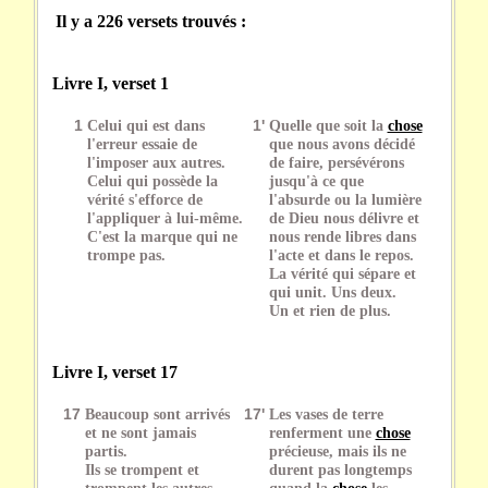
Il y a 226 versets trouvés :
Livre I, verset 1
1
Celui qui est dans
1'
Quelle que soit la
chose
l'erreur essaie de
que nous avons décidé
l'imposer aux autres.
de faire, persévérons
Celui qui possède la
jusqu'à ce que
vérité s'efforce de
l'absurde ou la lumière
l'appliquer à lui-même.
de Dieu nous délivre et
C'est la marque qui ne
nous rende libres dans
trompe pas.
l'acte et dans le repos.
La vérité qui sépare et
qui unit. Uns deux.
Un et rien de plus.
Livre I, verset 17
17
Beaucoup sont arrivés
17'
Les vases de terre
et ne sont jamais
renferment une
chose
partis.
précieuse, mais ils ne
Ils se trompent et
durent pas longtemps
trompent les autres.
quand la
chose
les