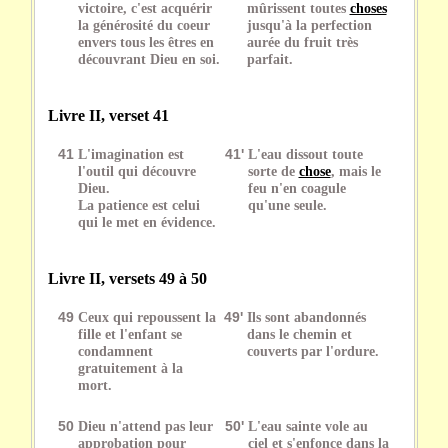
victoire, c'est acquérir
mûrissent toutes
choses
la générosité du coeur
jusqu'à la perfection
envers tous les êtres en
aurée du fruit très
découvrant Dieu en soi.
parfait.
Livre II, verset 41
41
L'imagination est
41'
L'eau dissout toute
l'outil qui découvre
sorte de
chose
, mais le
Dieu.
feu n'en coagule
La patience est celui
qu'une seule.
qui le met en évidence.
Livre II, versets 49 à 50
49
Ceux qui repoussent la
49'
Ils sont abandonnés
fille et l'enfant se
dans le chemin et
condamnent
couverts par l'ordure.
gratuitement à la
mort.
50
Dieu n'attend pas leur
50'
L'eau sainte vole au
approbation pour
ciel et s'enfonce dans la