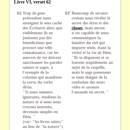
Livre VI, verset 62
62
Trop de gens
62'
Beaucoup de savants
prétendent nous
croient nous révéler le
enseigner le sens caché
secret des êtres et des
des Écritures alors que
choses
, mais aucun
visiblement ils ne
n'est capable de nous
jouissent pas des
communiquer la
bénédictions que
lumière du ciel qui
procure une telle
importe seule, étant la
connaissance, car les
vérité et la vie de Dieu.
oeuvres de vie doivent
"Ils se disputent et se
sanctionner les paroles
battent stupidement au
saintes et sages, à
sujet de la coquille,
l'exemple de la
mais le sage possesseur
création qui manifeste
se tient éloigné de la
la vertu du verbe
confusion des mots
divin.
vides et savoure
"Si nous sommes
l'amande en secret. "
ignorants, étudions la
nature et si nous nous
croyons instruits,
devenons simples en
Dieu. "
(var: "les livres saints"
au lieu de "la nature")