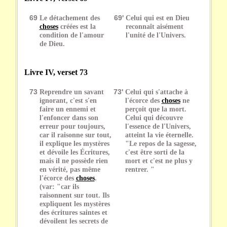
69
Le détachement des
69'
Celui qui est en Dieu
choses
créées est la
reconnaît aisément
condition de l'amour
l'unité de l'Univers.
de Dieu.
Livre IV, verset 73
73
Reprendre un savant
73'
Celui qui s'attache à
ignorant, c'est s'en
l'écorce des
choses
ne
faire un ennemi et
perçoit que la mort.
l'enfoncer dans son
Celui qui découvre
erreur pour toujours,
l'essence de l'Univers,
car il raisonne sur tout,
atteint la vie éternelle.
il explique les mystères
"Le repos de la sagesse,
et dévoile les Écritures,
c'est être sorti de la
mais il ne possède rien
mort et c'est ne plus y
en vérité, pas même
rentrer. "
l'écorce des
choses
.
(var: "car ils
raisonnent sur tout. Ils
expliquent les mystères
des écritures saintes et
dévoilent les secrets de