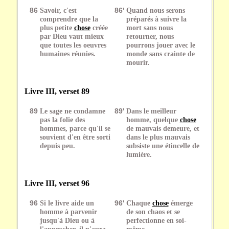
86
Savoir, c'est
86'
Quand nous serons
comprendre que la
préparés à suivre la
plus petite
chose
créée
mort sans nous
par Dieu vaut mieux
retourner, nous
que toutes les oeuvres
pourrons jouer avec le
humaines réunies.
monde sans crainte de
mourir.
Livre III, verset 89
89
Le sage ne condamne
89'
Dans le meilleur
pas la folie des
homme, quelque
chose
hommes, parce qu'il se
de mauvais demeure, et
souvient d'en être sorti
dans le plus mauvais
depuis peu.
subsiste une étincelle de
lumière.
Livre III, verset 96
96
Si le livre aide un
96'
Chaque
chose
émerge
homme à parvenir
de son chaos et se
jusqu'à Dieu ou à
perfectionne en soi-
l'approcher, il n'aura
même.