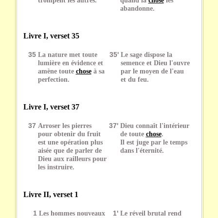
abandonne.
Livre I, verset 35
35
La nature met toute
35'
Le sage dispose la
lumière en évidence et
semence et Dieu l'ouvre
amène toute
chose
à sa
par le moyen de l'eau
perfection.
et du feu.
Livre I, verset 37
37
Arroser les pierres
37'
Dieu connaît l'intérieur
pour obtenir du fruit
de toute
chose
.
est une opération plus
Il est juge par le temps
aisée que de parler de
dans l'éternité.
Dieu aux railleurs pour
les instruire.
Livre II, verset 1
1
Les hommes nouveaux
1'
Le réveil brutal rend