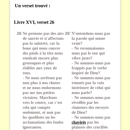
Un verset trouvé :
Livre XVI, verset 26
26
Ne prenons pas des airs
26'
N'entendons-nous pas
de sauvés et n'affectons
la parole qui sonne
pas la sainteté, car la
vraie?
boue qui nous couvre
- Ne reconnaissons-
des pieds à la tête nous
nous pas le ton qui
rendrait encore plus
vibre juste?
grotesques et plus
- Ne sommes-nous pas
risibles aux yeux de
frappés par le verbe
tous.
inspiré de Dieu?
- Ne nous arrêtons pas
- Ne sommes-nous pas
non plus à nos chutes
remués par la voix
et ne nous endormons
intérieure de celui qui
pas sur nos petites
nous parle?
victoires. Marchons
- Ne sommes-nous pas
vers le centre, car c'est
réveillés par les
cela qui compte
clameurs des envoyés
seulement, et non pas
de Dieu?
les quolibets ou les
- Ne sommes-nous pas
acclamations des foules
chavirés
par les
ignorantes.
plaintes des crucifiés