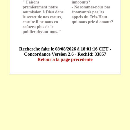
" Faisons
innocents?
premièrement notre
- Ne sommes-nous pas
soumission à Dieu dans
épouvantés par les
le secret de nos coeurs,
appels du Très-Haut
ensuite il ne nous en
qui nous prie d'amour?
coûtera plus de le
publier devant tous. "
Recherche faite le 08/08/2026 à 18:01:16 CET -
Concordance Version 2.6 - RechId: 33857
Retour à la page précédente