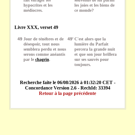
hypocrites et les
les joies et les biens de
médiocres.
ce monde?
Livre XXX, verset 49
49
Jour de ténèbres et de
49'
C'est alors que la
désespoir, tout nous
lumière du Parfait
semblera perdu et nous
percera la grande nuit
serons comme anéantis
et que son jour brillera
par le
chagrin
.
sur ses sauvés pour
toujours.
Recherche faite le 06/08/2026 à 01:32:20 CET -
Concordance Version 2.6 - RechId: 33394
Retour à la page précédente