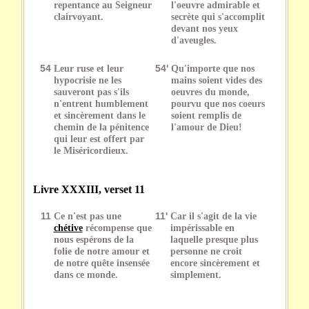
repentance au Seigneur
l'oeuvre admirable et
clairvoyant.
secrète qui s'accomplit
devant nos yeux
d'aveugles.
54
Leur ruse et leur
54'
Qu'importe que nos
hypocrisie ne les
mains soient vides des
sauveront pas s'ils
oeuvres du monde,
n'entrent humblement
pourvu que nos coeurs
et sincèrement dans le
soient remplis de
chemin de la pénitence
l'amour de Dieu!
qui leur est offert par
le Miséricordieux.
Livre XXXIII, verset 11
11
Ce n'est pas une
11'
Car il s'agit de la vie
chétive
récompense que
impérissable en
nous espérons de la
laquelle presque plus
folie de notre amour et
personne ne croit
de notre quête insensée
encore sincèrement et
dans ce monde.
simplement.