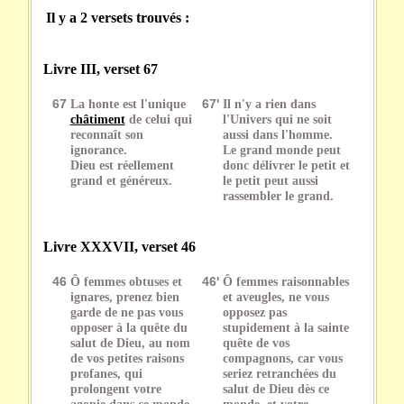
Il y a 2 versets trouvés :
Livre III, verset 67
67
La honte est l'unique
67'
Il n'y a rien dans
châtiment
de celui qui
l'Univers qui ne soit
reconnaît son
aussi dans l'homme.
ignorance.
Le grand monde peut
Dieu est réellement
donc délivrer le petit et
grand et généreux.
le petit peut aussi
rassembler le grand.
Livre XXXVII, verset 46
46
Ô femmes obtuses et
46'
Ô femmes raisonnables
ignares, prenez bien
et aveugles, ne vous
garde de ne pas vous
opposez pas
opposer à la quête du
stupidement à la sainte
salut de Dieu, au nom
quête de vos
de vos petites raisons
compagnons, car vous
profanes, qui
seriez retranchées du
prolongent votre
salut de Dieu dès ce
agonie dans ce monde,
monde, et votre