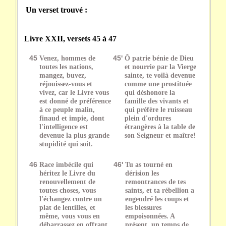
Un verset trouvé :
Livre XXII, versets 45 à 47
45
Venez, hommes de
45'
Ô patrie bénie de Dieu
toutes les nations,
et nourrie par la Vierge
mangez, buvez,
sainte, te voilà devenue
réjouissez-vous et
comme une prostituée
vivez, car le Livre vous
qui déshonore la
est donné de préférence
famille des vivants et
à ce peuple malin,
qui préfère le ruisseau
finaud et impie, dont
plein d'ordures
l'intelligence est
étrangères à la table de
devenue la plus grande
son Seigneur et maître!
stupidité qui soit.
46
Race imbécile qui
46'
Tu as tourné en
héritez le Livre du
dérision les
renouvellement de
remontrances de tes
toutes choses, vous
saints, et ta rébellion a
l'échangez contre un
engendré les coups et
plat de lentilles, et
les blessures
même, vous vous en
empoisonnées. A
débarrassez en offrant
présent, un temps de