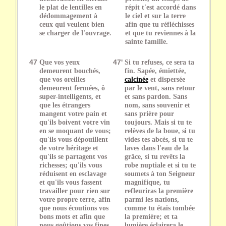
le plat de lentilles en
répit t'est accordé dans
dédommagement à
le ciel et sur la terre
ceux qui veulent bien
afin que tu réfléchisses
se charger de l'ouvrage.
et que tu reviennes à la
sainte famille.
47
Que vos yeux
47'
Si tu refuses, ce sera ta
demeurent bouchés,
fin. Sapée, émiettée,
que vos oreilles
calcinée
et dispersée
demeurent fermées, ô
par le vent, sans retour
super-intelligents, et
et sans pardon. Sans
que les étrangers
nom, sans souvenir et
mangent votre pain et
sans prière pour
qu'ils boivent votre vin
toujours. Mais si tu te
en se moquant de vous;
relèves de la boue, si tu
qu'ils vous dépouillent
vides tes abcès, si tu te
de votre héritage et
laves dans l'eau de la
qu'ils se partagent vos
grâce, si tu revêts la
richesses; qu'ils vous
robe nuptiale et si tu te
réduisent en esclavage
soumets à ton Seigneur
et qu'ils vous fassent
magnifique, tu
travailler pour rien sur
refleuriras la première
votre propre terre, afin
parmi les nations,
que nous écoutions vos
comme tu étais tombée
bons mots et afin que
la première; et ta
nous goûtions vos fines
lumière éclairera le