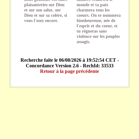
plaisanteries sur Dieu
monde et ta paix
et sur son salut, sur
charmera tous les
Dieu et sur sa colère, si
coeurs. On te nommera
vous l'osez encore.
bienheureuse, née de
l'esprit et du coeur, et
tu régneras sans
violence sur les peuples
assagis.
Recherche faite le 06/08/2026 à 19:52:54 CET -
Concordance Version 2.6 - RechId: 33533
Retour à la page précédente