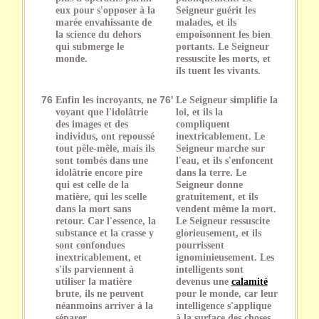
eux pour s'opposer à la
Seigneur guérit les
marée envahissante de
malades, et ils
la science du dehors
empoisonnent les bien
qui submerge le
portants. Le Seigneur
monde.
ressuscite les morts, et
ils tuent les vivants.
76
Enfin les incroyants, ne
76'
Le Seigneur simplifie la
voyant que l'idolâtrie
loi, et ils la
des images et des
compliquent
individus, ont repoussé
inextricablement. Le
tout pêle-mêle, mais ils
Seigneur marche sur
sont tombés dans une
l'eau, et ils s'enfoncent
idolâtrie encore pire
dans la terre. Le
qui est celle de la
Seigneur donne
matière, qui les scelle
gratuitement, et ils
dans la mort sans
vendent même la mort.
retour. Car l'essence, la
Le Seigneur ressuscite
substance et la crasse y
glorieusement, et ils
sont confondues
pourrissent
inextricablement, et
ignominieusement. Les
s'ils parviennent à
intelligents sont
utiliser la matière
devenus une
calamité
brute, ils ne peuvent
pour le monde, car leur
néanmoins arriver à la
intelligence s'applique
séparer
à la surface des choses