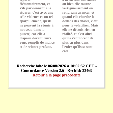
élémentairement, et
ou bien elle tourne
s'ils parviennent à la
vertigineusement en
séparer, c'est avec une
rond sans avancer, et
telle violence et un tel
quand elle cherche le
éparpillement, qu'ils
dedans des choses, c'est
ne peuvent la réunir à
pour le volatiliser. Mais
nouveau dans la
elle ne détruit rien en
pureté, car elle a
réalité, et c'est ainsi
disparu devant leurs
qu'ils s'enfoncent de
yeux remplis de malice
plus en plus dans
et de science profane.
l'enfer qu'ils se sont
créé.
Recherche faite le 06/08/2026 à 10:02:52 CET -
Concordance Version 2.6 - RechId: 33469
Retour à la page précédente