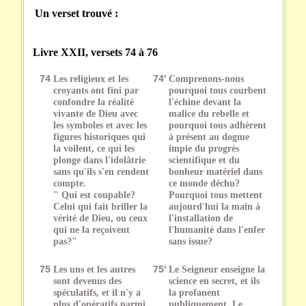
Un verset trouvé :
Livre XXII, versets 74 à 76
74
Les religieux et les
74'
Comprenons-nous
croyants ont fini par
pourquoi tous courbent
confondre la réalité
l'échine devant la
vivante de Dieu avec
malice du rebelle et
les symboles et avec les
pourquoi tous adhèrent
figures historiques qui
à présent au dogme
la voilent, ce qui les
impie du progrès
plonge dans l'idolâtrie
scientifique et du
sans qu'ils s'en rendent
bonheur matériel dans
compte.
ce monde déchu?
" Qui est coupable?
Pourquoi tous mettent
Celui qui fait briller la
aujourd'hui la main à
vérité de Dieu, ou ceux
l'installation de
qui ne la reçoivent
l'humanité dans l'enfer
pas?"
sans issue?
75
Les uns et les autres
75'
Le Seigneur enseigne la
sont devenus des
science en secret, et ils
spéculatifs, et il n'y a
la profanent
plus d'opératifs parmi
publiquement. Le