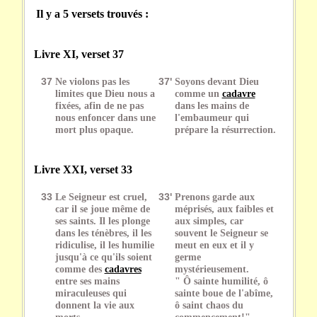
Il y a 5 versets trouvés :
Livre XI, verset 37
37
Ne violons pas les
37'
Soyons devant Dieu
limites que Dieu nous a
comme un
cadavre
fixées, afin de ne pas
dans les mains de
nous enfoncer dans une
l'embaumeur qui
mort plus opaque.
prépare la résurrection.
Livre XXI, verset 33
33
Le Seigneur est cruel,
33'
Prenons garde aux
car il se joue même de
méprisés, aux faibles et
ses saints. Il les plonge
aux simples, car
dans les ténèbres, il les
souvent le Seigneur se
ridiculise, il les humilie
meut en eux et il y
jusqu'à ce qu'ils soient
germe
comme des
cadavres
mystérieusement.
entre ses mains
" Ô sainte humilité, ô
miraculeuses qui
sainte boue de l'abîme,
donnent la vie aux
ô saint chaos du
morts.
commencement!"