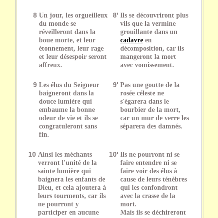
8
Un jour, les orgueilleux
8'
Ils se découvriront plus
du monde se
vils que la vermine
réveilleront dans la
grouillante dans un
boue morte, et leur
cadavre
en
étonnement, leur rage
décomposition, car ils
et leur désespoir seront
mangeront la mort
affreux.
avec vomissement.
9
Les élus du Seigneur
9'
Pas une goutte de la
baigneront dans la
rosée céleste ne
douce lumière qui
s'égarera dans le
embaume la bonne
bourbier de la mort,
odeur de vie et ils se
car un mur de verre les
congratuleront sans
séparera des damnés.
fin.
10
Ainsi les méchants
10'
Ils ne pourront ni se
verront l'unité de la
faire entendre ni se
sainte lumière qui
faire voir des élus à
baignera les enfants de
cause de leurs ténèbres
Dieu, et cela ajoutera à
qui les confondront
leurs tourments, car ils
avec la crasse de la
ne pourront y
mort.
participer en aucune
Mais ils se déchireront