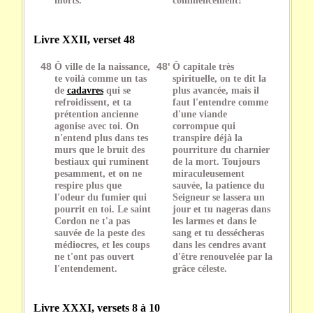
Livre XXII, verset 48
48
Ô ville de la naissance,
48'
Ô capitale très
te voilà comme un tas
spirituelle, on te dit la
de
cadavres
qui se
plus avancée, mais il
refroidissent, et ta
faut l'entendre comme
prétention ancienne
d'une viande
agonise avec toi. On
corrompue qui
n'entend plus dans tes
transpire déjà la
murs que le bruit des
pourriture du charnier
bestiaux qui ruminent
de la mort. Toujours
pesamment, et on ne
miraculeusement
respire plus que
sauvée, la patience du
l'odeur du fumier qui
Seigneur se lassera un
pourrit en toi. Le saint
jour et tu nageras dans
Cordon ne t'a pas
les larmes et dans le
sauvée de la peste des
sang et tu dessécheras
médiocres, et les coups
dans les cendres avant
ne t'ont pas ouvert
d'être renouvelée par la
l'entendement.
grâce céleste.
Livre XXXI, versets 8 à 10