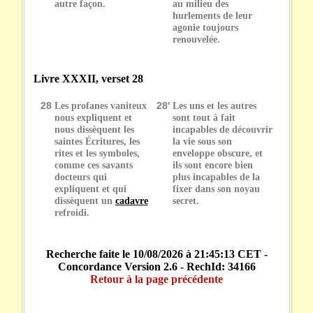
autre façon.
au milieu des
hurlements de leur
agonie toujours
renouvelée.
Livre XXXII, verset 28
28
Les profanes vaniteux
28'
Les uns et les autres
nous expliquent et
sont tout à fait
nous dissèquent les
incapables de découvrir
saintes Écritures, les
la vie sous son
rites et les symboles,
enveloppe obscure, et
comme ces savants
ils sont encore bien
docteurs qui
plus incapables de la
expliquent et qui
fixer dans son noyau
dissèquent un
cadavre
secret.
refroidi.
Recherche faite le 10/08/2026 à 21:45:13 CET -
Concordance Version 2.6 - RechId: 34166
Retour à la page précédente