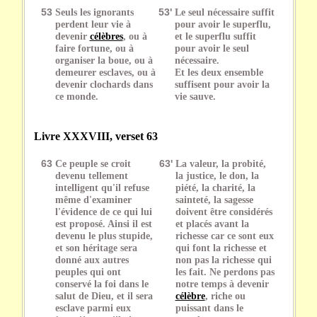
53
Seuls les ignorants
53'
Le seul nécessaire suffit
perdent leur vie à
pour avoir le superflu,
devenir
célèbres
, ou à
et le superflu suffit
faire fortune, ou à
pour avoir le seul
organiser la boue, ou à
nécessaire.
demeurer esclaves, ou à
Et les deux ensemble
devenir clochards dans
suffisent pour avoir la
ce monde.
vie sauve.
Livre XXXVIII, verset 63
63
Ce peuple se croit
63'
La valeur, la probité,
devenu tellement
la justice, le don, la
intelligent qu'il refuse
piété, la charité, la
même d'examiner
sainteté, la sagesse
l'évidence de ce qui lui
doivent être considérés
est proposé. Ainsi il est
et placés avant la
devenu le plus stupide,
richesse car ce sont eux
et son héritage sera
qui font la richesse et
donné aux autres
non pas la richesse qui
peuples qui ont
les fait. Ne perdons pas
conservé la foi dans le
notre temps à devenir
salut de Dieu, et il sera
célèbre
, riche ou
esclave parmi eux
puissant dans le