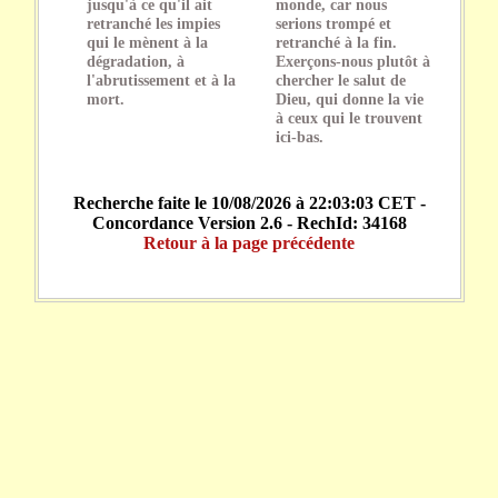
jusqu'à ce qu'il ait
monde, car nous
retranché les impies
serions trompé et
qui le mènent à la
retranché à la fin.
dégradation, à
Exerçons-nous plutôt à
l'abrutissement et à la
chercher le salut de
mort.
Dieu, qui donne la vie
à ceux qui le trouvent
ici-bas.
Recherche faite le 10/08/2026 à 22:03:03 CET -
Concordance Version 2.6 - RechId: 34168
Retour à la page précédente