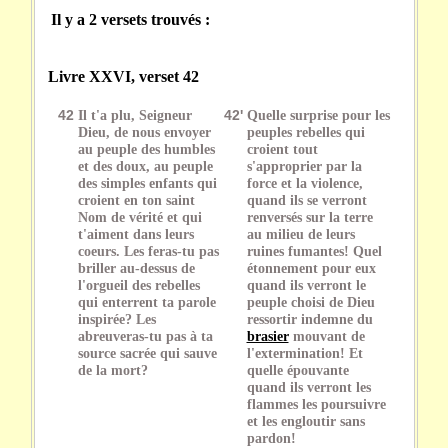
Il y a 2 versets trouvés :
Livre XXVI, verset 42
42
Il t'a plu, Seigneur
42'
Quelle surprise pour les
Dieu, de nous envoyer
peuples rebelles qui
au peuple des humbles
croient tout
et des doux, au peuple
s'approprier par la
des simples enfants qui
force et la violence,
croient en ton saint
quand ils se verront
Nom de vérité et qui
renversés sur la terre
t'aiment dans leurs
au milieu de leurs
coeurs. Les feras-tu pas
ruines fumantes! Quel
briller au-dessus de
étonnement pour eux
l'orgueil des rebelles
quand ils verront le
qui enterrent ta parole
peuple choisi de Dieu
inspirée? Les
ressortir indemne du
abreuveras-tu pas à ta
brasier
mouvant de
source sacrée qui sauve
l'extermination! Et
de la mort?
quelle épouvante
quand ils verront les
flammes les poursuivre
et les engloutir sans
pardon!