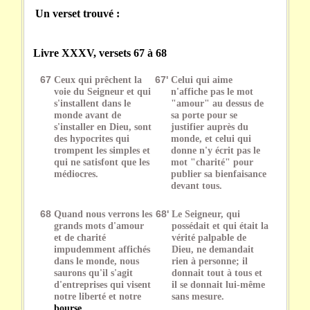
Un verset trouvé :
Livre XXXV, versets 67 à 68
67
Ceux qui prêchent la
67'
Celui qui aime
voie du Seigneur et qui
n'affiche pas le mot
s'installent dans le
"amour" au dessus de
monde avant de
sa porte pour se
s'installer en Dieu, sont
justifier auprès du
des hypocrites qui
monde, et celui qui
trompent les simples et
donne n'y écrit pas le
qui ne satisfont que les
mot "charité" pour
médiocres.
publier sa bienfaisance
devant tous.
68
Quand nous verrons les
68'
Le Seigneur, qui
grands mots d'amour
possédait et qui était la
et de charité
vérité palpable de
impudemment affichés
Dieu, ne demandait
dans le monde, nous
rien à personne; il
saurons qu'il s'agit
donnait tout à tous et
d'entreprises qui visent
il se donnait lui-même
notre liberté et notre
sans mesure.
bourse
.