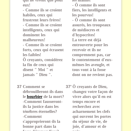
eux!
- Ô comme ils sont
- Comme ils se croient
fiers, les intelligents et
habiles, ceux qui
les pourvus!
frustrent leurs frères!
- Ô comme ils sont
- Comme ils se croient
assurés, les troupeaux
intelligents, ceux qui
de médiocres et
dominent les
d'hypocrites!
malheureux!
La terre est déjà
- Comme ils se croient
entrouverte pour les
forts, ceux qui écrasent
recevoir et ils ne
les faibles!
comprennent pas, car
Ô croyants, considérez
le contentement d'eux-
la fin de ceux qui
mêmes les aveugle, et
disent " Moi " et
tous vont à la fosse
jamais " Dieu ".
dont on ne revient pas.
37
Comment se
37'
Ô croyants de Dieu,
débrouilleront-ils dans
changez votre façon de
le
bourbier
de la mort?
vivre alors qu'il en est
-Comment fausseront-
temps encore et
ils la justice dans les
recherchez avec
ténèbres éternelles?
acharnement les clefs
-Comment
qui ouvrent les portes
s'approprieront-ils la
du séjour de vie, de
bonne part dans la
joie, d'amour et de