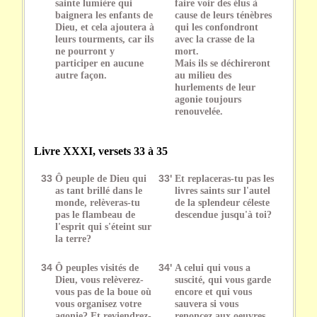
sainte lumière qui
faire voir des élus à
baignera les enfants de
cause de leurs ténèbres
Dieu, et cela ajoutera à
qui les confondront
leurs tourments, car ils
avec la crasse de la
ne pourront y
mort.
participer en aucune
Mais ils se déchireront
autre façon.
au milieu des
hurlements de leur
agonie toujours
renouvelée.
Livre XXXI, versets 33 à 35
33
Ô peuple de Dieu qui
33'
Et replaceras-tu pas les
as tant brillé dans le
livres saints sur l'autel
monde, relèveras-tu
de la splendeur céleste
pas le flambeau de
descendue jusqu'à toi?
l'esprit qui s'éteint sur
la terre?
34
Ô peuples visités de
34'
A celui qui vous a
Dieu, vous relèverez-
suscité, qui vous garde
vous pas de la boue où
encore et qui vous
vous organisez votre
sauvera si vous
agonie? Et reviendrez-
renoncez aux oeuvres