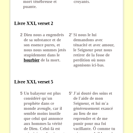
mort ténébreuse et
croyants.
puante.
Livre XXI, verset 2
2
Dieu nous a engendrés
2'
Si nous le lui
de sa substance et de
demandons avec
son essence pures, et
ténacité et avec amour,
nous nous sommes jetés
le Seigneur peut nous
stupidement dans le
retirer de la fosse de
bourbier
de la mort.
perdition où nous
agonisons ici-bas.
Livre XXI, verset 5
5
Un balayeur est plus
5'
J'ai douté des soins et
considéré qu'un
de l'aide de mon
prophète dans ce
Seigneur, et lui m'a
monde aveugle, car il
généreusement exaucé
semble moins inutile
au lieu de me
que celui qui annonce
reprendre et de me
aux hommes la vérité
punir pour ma foi
de Dieu. Celui-là est
vacillante. Ô comme tu