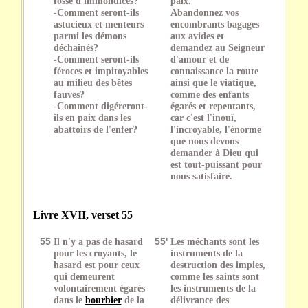
fosse d'immondices?
paix.
-Comment seront-ils
Abandonnez vos
astucieux et menteurs
encombrants bagages
parmi les démons
aux avides et
déchaînés?
demandez au Seigneur
-Comment seront-ils
d'amour et de
féroces et impitoyables
connaissance la route
au milieu des bêtes
ainsi que le viatique,
fauves?
comme des enfants
-Comment digéreront-
égarés et repentants,
ils en paix dans les
car c'est l'inouï,
abattoirs de l'enfer?
l'incroyable, l'énorme
que nous devons
demander à Dieu qui
est tout-puissant pour
nous satisfaire.
Livre XVII, verset 55
55
Il n'y a pas de hasard
55'
Les méchants sont les
pour les croyants, le
instruments de la
hasard est pour ceux
destruction des impies,
qui demeurent
comme les saints sont
volontairement égarés
les instruments de la
dans le
bourbier
de la
délivrance des