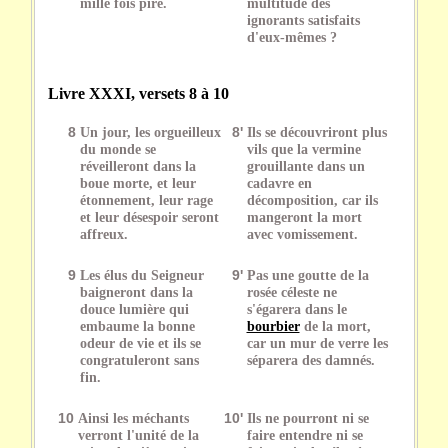
mille fois pire.
multitude des
ignorants satisfaits
d'eux-mêmes ?
Livre XXXI, versets 8 à 10
8
Un jour, les orgueilleux
8'
Ils se découvriront plus
du monde se
vils que la vermine
réveilleront dans la
grouillante dans un
boue morte, et leur
cadavre en
étonnement, leur rage
décomposition, car ils
et leur désespoir seront
mangeront la mort
affreux.
avec vomissement.
9
Les élus du Seigneur
9'
Pas une goutte de la
baigneront dans la
rosée céleste ne
douce lumière qui
s'égarera dans le
embaume la bonne
bourbier
de la mort,
odeur de vie et ils se
car un mur de verre les
congratuleront sans
séparera des damnés.
fin.
10
Ainsi les méchants
10'
Ils ne pourront ni se
verront l'unité de la
faire entendre ni se