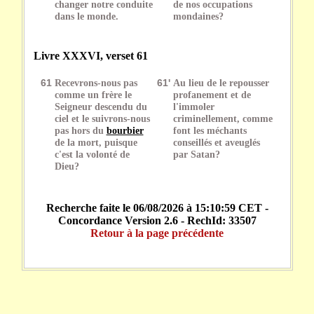
changer notre conduite
de nos occupations
dans le monde.
mondaines?
Livre XXXVI, verset 61
61
Recevrons-nous pas
61'
Au lieu de le repousser
comme un frère le
profanement et de
Seigneur descendu du
l'immoler
ciel et le suivrons-nous
criminellement, comme
pas hors du
bourbier
font les méchants
de la mort, puisque
conseillés et aveuglés
c'est la volonté de
par Satan?
Dieu?
Recherche faite le 06/08/2026 à 15:10:59 CET -
Concordance Version 2.6 - RechId: 33507
Retour à la page précédente