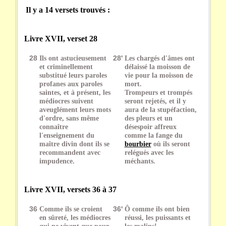
Il y a 14 versets trouvés :
Livre XVII, verset 28
28
Ils ont astucieusement
28'
Les chargés d'âmes ont
et criminellement
délaissé la moisson de
substitué leurs paroles
vie pour la moisson de
profanes aux paroles
mort.
saintes, et à présent, les
Trompeurs et trompés
médiocres suivent
seront rejetés, et il y
aveuglément leurs mots
aura de la stupéfaction,
d'ordre, sans même
des pleurs et un
connaître
désespoir affreux
l'enseignement du
comme la fange du
maître divin dont ils se
bourbier
où ils seront
recommandent avec
relégués avec les
impudence.
méchants.
Livre XVII, versets 36 à 37
36
Comme ils se croient
36'
Ô comme ils ont bien
en sûreté, les médiocres
réussi, les puissants et
qui ne vivent que pour
les malins!