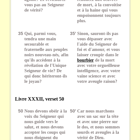
vous pas au Seigneur
de mort, à la convoitise
de vérité?
et à la haine qui vous
empoisonnent toujours
plus.
35
Qui, parmi vous,
35'
Sinon, sauront-ils pas
tendra une main
vous dépasser avec
secourable et
l'aide du Seigneur de
fraternelle aux peuples
foi et d'amour, et vous
noirs nouveau-nés, afin
laisser croupir dans le
qu'ils accèdent à la
bourbier
de la mort
révélation de l'Unique
avec votre orgueilleuse
Seigneur de vie? De
intelligence, avec votre
qui donc hériteront-ils
vaine science et avec
le joyau?
votre aveugle raison?
Livre XXXII, verset 50
50
Nous devons obéir à la
50'
Car nous marchons
voix du Seigneur qui
avec un sac sur la tête
nous guide vers le
et avec une pierre sur
salut, et nous devons
le dos, et nous sommes
accepter les coups qui
sourds et aveugles à la
nous éloignent du
vérité de Dieu.