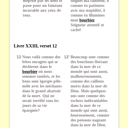
méprisé par les siens et
soignes ma faiblesse, ô
passe pour un fainéant
comme tu patientes
incurable aux yeux de
avec ma stupidité, ô
tous.
comme tu illumines
mon
bourbier
,
Seigneur attentif et
caché!
Livre XXIII, verset 12
12
Nous voilà comme des
12'
Beaucoup sont comme
bêtes enragées qui se
des bouchons flottant
déchirent dans le
dans la mer de ce
bourbier
où nous
monde qui sont aussi,
sommes tombés, et les
malheureusement,
bons sont égorgés pêle-
comme des cailloux
mêle avec les méchants
morts dans la mer de
dans le grand abattoir
Dieu. Mais quelques-
de la mort. Qui ne
uns sont comme des
serait terrifié tous les
rochers inébranlables
jours de sa vie
dans la mer de ce
épargnée?
monde qui sont aussi,
heureusement, comme
des poissons nageant
dans la mer de Dieu.