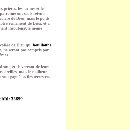
s prières, les larmes et le
r patronne ont seuls retenu
colère de Dieu, mais le poids
otre reniement de Dieu, et à
evient insoutenable même
colère de Dieu qui
bouillonne
, ne seront pas compris par
êmes.
ront, et ils verront de leurs
rs oreilles, mais le malheur
uront gagné les îles terrestres
echId: 33699