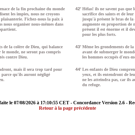
enace de la fin prochaine du monde
42'
Hélas! ils ne savent pas que le
disent les impies, nous ne croyons
sacrifice des saints et de leu
 plaisanterie. Fichez-nous la paix à
jusqu'à présent le bras de la 
ous nous organiser nous-mêmes dans
augmente en proportion de n
partient.
présent il est énorme et il d
pour les plus forts.
 de la colère de Dieu, qui balance
43'
Même les grondements de la 
r le monde, ne seront pas compris
avant de submerger le monde
és contre Dieu.
les hommes occupés d'eux-m
dront, mais il sera trop tard pour
44'
Les enfants de Dieu comprend
parce qu'ils auront négligé
yeux, et ils entendront de leu
eu.
ne les atteindra pas, car ils a
du refuge.
aite le 07/08/2026 à 17:10:55 CET - Concordance Version 2.6 - R
Retour à la page précédente