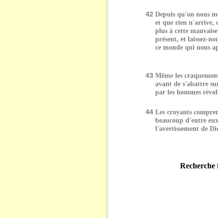
42
Depuis qu'on nous m
et que rien n'arrive, 
plus à cette mauvaise
présent, et laissez-n
ce monde qui nous ap
43
Même les craquements
avant de s'abattre su
par les hommes révolt
44
Les croyants compren
beaucoup d'entre eux 
l'avertissement de Di
Recherche f