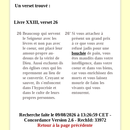
Un verset trouvé :
Livre XXIII, verset 26
26
Beaucoup qui servent
26'
Si vous attachez à
le Seigneur avec les
présent un grand prix
lèvres et non pas avec
à ce que vous avez
le coeur, ont placé leur
refusé jadis pour une
amour-propre au-
bouchée
de pain, vous
dessus de la vérité de
êtes maudits dans votre
Dieu. Aussi excluent-ils
intelligence, dans votre
des églises ceux qui les
coeur et dans vos biens,
reprennent au lieu de
car vous enrichissez des
se convertir. Croyant se
morts et vous laissez
sauver, ils s'enfoncent
mourir de faim les
dans l'hypocrisie et
vivants qui vous
dans le culte de leurs
entourent.
propres personnes.
Recherche faite le 09/08/2026 à 13:26:59 CET -
Concordance Version 2.6 - RechId: 33972
Retour à la page précédente