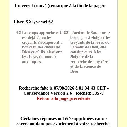
Un verset trouvé (remarque à la fin de la page):
Livre XXI, verset 62
62
Le temps approche et il
62'
L'action de Satan ne se
est déjà là, où les
borne
pas à éloigner les
croyants s'occuperont à
croyants de la foi et de
nouveau des choses de
l'amour de Dieu, elle
Dieu et où ils laisseront
consiste aussi à les
les choses du monde
éloigner de la
aux impies.
recherche des mystères
et de la science de
Dieu.
Recherche faite le 07/08/2026 à 01:34:43 CET -
Concordance Version 2.6 - RechId: 33578
Retour à la page précédente
Certaines réponses ont été supprimées car ne
correspondant pas exactement à votre recherche.