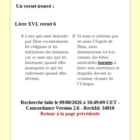
Un verset trouvé :
Livre XVI, verset 6
6
Ceux qui sont instruits
6'
Si nous n'attirons pas
par Dieu reconnaissent
en nous l'Esprit de
les religions et les
Dieu, nous
initiations des hommes,
demeurerons ici-bas
car ce sont eux qui les
comme des bêtes
instituent quand elles
misérables
bornées
à
manquent et qui les
leurs sens extérieurs et
redressent quand elles
stupides devant la
dévient.
création vivante de
l'Unique.
Recherche faite le 09/08/2026 à 18:49:09 CET -
Concordance Version 2.6 - RechId: 34010
Retour à la page précédente