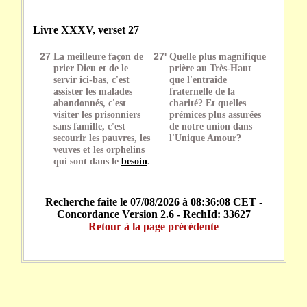
Livre XXXV, verset 27
27
La meilleure façon de
27'
Quelle plus magnifique
prier Dieu et de le
prière au Très-Haut
servir ici-bas, c'est
que l'entraide
assister les malades
fraternelle de la
abandonnés, c'est
charité? Et quelles
visiter les prisonniers
prémices plus assurées
sans famille, c'est
de notre union dans
secourir les pauvres, les
l'Unique Amour?
veuves et les orphelins
qui sont dans le
besoin
.
Recherche faite le 07/08/2026 à 08:36:08 CET -
Concordance Version 2.6 - RechId: 33627
Retour à la page précédente