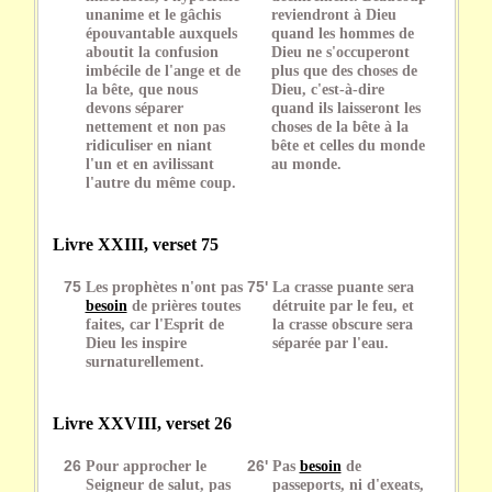
unanime et le gâchis
reviendront à Dieu
épouvantable auxquels
quand les hommes de
aboutit la confusion
Dieu ne s'occuperont
imbécile de l'ange et de
plus que des choses de
la bête, que nous
Dieu, c'est-à-dire
devons séparer
quand ils laisseront les
nettement et non pas
choses de la bête à la
ridiculiser en niant
bête et celles du monde
l'un et en avilissant
au monde.
l'autre du même coup.
Livre XXIII, verset 75
75
Les prophètes n'ont pas
75'
La crasse puante sera
besoin
de prières toutes
détruite par le feu, et
faites, car l'Esprit de
la crasse obscure sera
Dieu les inspire
séparée par l'eau.
surnaturellement.
Livre XXVIII, verset 26
26
Pour approcher le
26'
Pas
besoin
de
Seigneur de salut, pas
passeports, ni d'exeats,