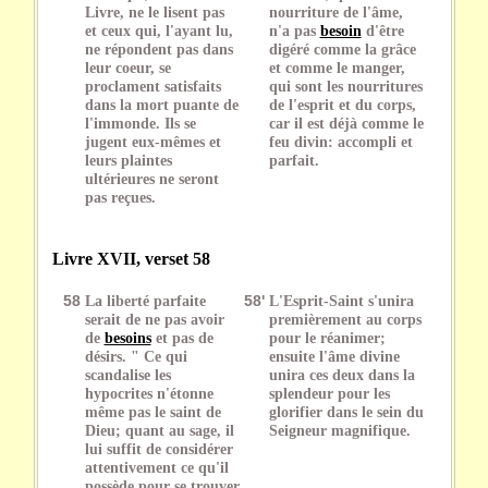
Livre, ne le lisent pas
nourriture de l'âme,
et ceux qui, l'ayant lu,
n'a pas
besoin
d'être
ne répondent pas dans
digéré comme la grâce
leur coeur, se
et comme le manger,
proclament satisfaits
qui sont les nourritures
dans la mort puante de
de l'esprit et du corps,
l'immonde. Ils se
car il est déjà comme le
jugent eux-mêmes et
feu divin: accompli et
leurs plaintes
parfait.
ultérieures ne seront
pas reçues.
Livre XVII, verset 58
58
La liberté parfaite
58'
L'Esprit-Saint s'unira
serait de ne pas avoir
premièrement au corps
de
besoins
et pas de
pour le réanimer;
désirs. " Ce qui
ensuite l'âme divine
scandalise les
unira ces deux dans la
hypocrites n'étonne
splendeur pour les
même pas le saint de
glorifier dans le sein du
Dieu; quant au sage, il
Seigneur magnifique.
lui suffit de considérer
attentivement ce qu'il
possède pour se trouver