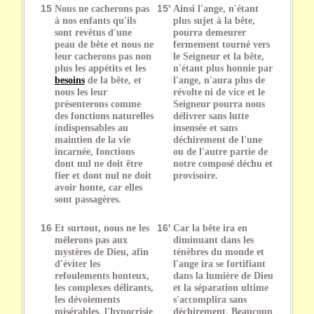
15
Nous ne cacherons pas
15'
Ainsi l'ange, n'étant
à nos enfants qu'ils
plus sujet à la bête,
sont revêtus d'une
pourra demeurer
peau de bête et nous ne
fermement tourné vers
leur cacherons pas non
le Seigneur et la bête,
plus les appétits et les
n'étant plus honnie par
besoins
de la bête, et
l'ange, n'aura plus de
nous les leur
révolte ni de vice et le
présenterons comme
Seigneur pourra nous
des fonctions naturelles
délivrer sans lutte
indispensables au
insensée et sans
maintien de la vie
déchirement de l'une
incarnée, fonctions
ou de l'autre partie de
dont nul ne doit être
notre composé déchu et
fier et dont nul ne doit
provisoire.
avoir honte, car elles
sont passagères.
16
Et surtout, nous ne les
16'
Car la bête ira en
mêlerons pas aux
diminuant dans les
mystères de Dieu, afin
ténèbres du monde et
d'éviter les
l'ange ira se fortifiant
refoulements honteux,
dans la lumière de Dieu
les complexes délirants,
et la séparation ultime
les dévoiements
s'accomplira sans
misérables, l'hypocrisie
déchirement. Beaucoup