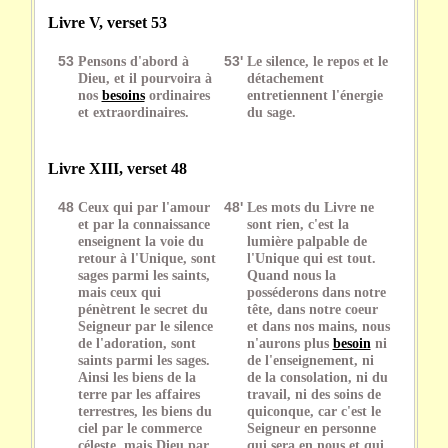
Livre V, verset 53
53
Pensons d'abord à
53'
Le silence, le repos et le
Dieu, et il pourvoira à
détachement
nos
besoins
ordinaires
entretiennent l'énergie
et extraordinaires.
du sage.
Livre XIII, verset 48
48
Ceux qui par l'amour
48'
Les mots du Livre ne
et par la connaissance
sont rien, c'est la
enseignent la voie du
lumière palpable de
retour à l'Unique, sont
l'Unique qui est tout.
sages parmi les saints,
Quand nous la
mais ceux qui
posséderons dans notre
pénètrent le secret du
tête, dans notre coeur
Seigneur par le silence
et dans nos mains, nous
de l'adoration, sont
n'aurons plus
besoin
ni
saints parmi les sages.
de l'enseignement, ni
Ainsi les biens de la
de la consolation, ni du
terre par les affaires
travail, ni des soins de
terrestres, les biens du
quiconque, car c'est le
ciel par le commerce
Seigneur en personne
céleste, mais Dieu par
qui sera en nous et qui