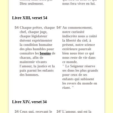
Dieu seulement.
nous fera vivre en lui.
Livre XIII, verset 54
54
Chaque prêtre, chaque
54'
Au commencement,
chef, chaque juge,
notre curiosité
chaque législateur
indiscrète nous a coûté
doivent expérimenter
la liberté du ciel; à
la condition humaine
présent, notre science
des plus humbles pour
extérieure pourrait
connaître les
besoins
de
bien nous ôter ce qui
chacun, afin de
nous reste de vie dans
maintenir vivants
ce monde.
l'amour, la justice et la
" Le Seigneur réserve
paix parmi les enfants
ses dons les plus grands
des hommes.
pour ceux de ses
enfants qui subissent
les revers du monde en
riant. "
Livre XIV, verset 34
34
Ceux qui, recevant le
34'
L'amour, qui est la