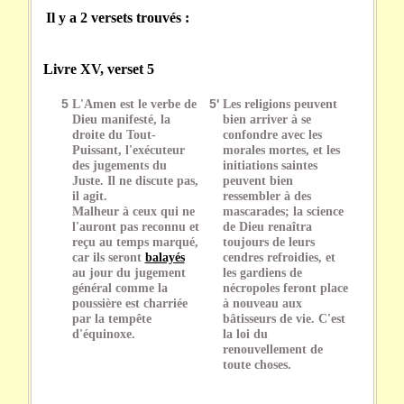
Il y a 2 versets trouvés :
Livre XV, verset 5
5
L'Amen est le verbe de
5'
Les religions peuvent
Dieu manifesté, la
bien arriver à se
droite du Tout-
confondre avec les
Puissant, l'exécuteur
morales mortes, et les
des jugements du
initiations saintes
Juste. Il ne discute pas,
peuvent bien
il agit.
ressembler à des
Malheur à ceux qui ne
mascarades; la science
l'auront pas reconnu et
de Dieu renaîtra
reçu au temps marqué,
toujours de leurs
car ils seront
balayés
cendres refroidies, et
au jour du jugement
les gardiens de
général comme la
nécropoles feront place
poussière est charriée
à nouveau aux
par la tempête
bâtisseurs de vie. C'est
d'équinoxe.
la loi du
renouvellement de
toute choses.