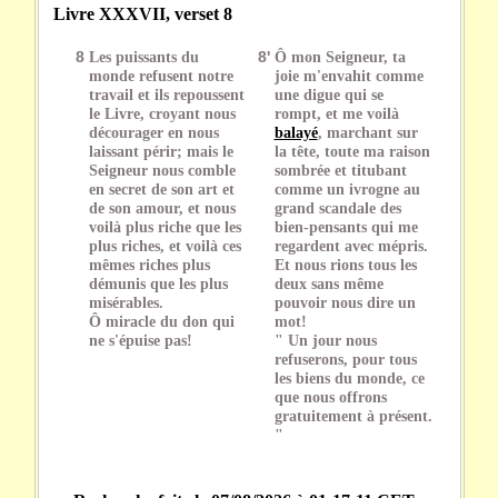
Livre XXXVII, verset 8
8
Les puissants du
8'
Ô mon Seigneur, ta
monde refusent notre
joie m'envahit comme
travail et ils repoussent
une digue qui se
le Livre, croyant nous
rompt, et me voilà
décourager en nous
balayé
, marchant sur
laissant périr; mais le
la tête, toute ma raison
Seigneur nous comble
sombrée et titubant
en secret de son art et
comme un ivrogne au
de son amour, et nous
grand scandale des
voilà plus riche que les
bien-pensants qui me
plus riches, et voilà ces
regardent avec mépris.
mêmes riches plus
Et nous rions tous les
démunis que les plus
deux sans même
misérables.
pouvoir nous dire un
Ô miracle du don qui
mot!
ne s'épuise pas!
" Un jour nous
refuserons, pour tous
les biens du monde, ce
que nous offrons
gratuitement à présent.
"