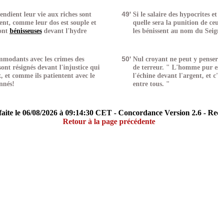
dient leur vie aux riches sont
49'
Si le salaire des hypocrites e
ent, comme leur dos est souple et
quelle sera la punition de ce
ont
bénisseuses
devant l'hydre
les bénissent au nom du Seig
modants avec les crimes des
50'
Nul croyant ne peut y penser 
ont résignés devant l'injustice qui
de terreur. " L'homme pur es
, et comme ils patientent avec le
l'échine devant l'argent, et c'
nnés!
entre tous. "
aite le 06/08/2026 à 09:14:30 CET - Concordance Version 2.6 - R
Retour à la page précédente