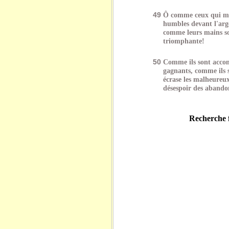
49
Ô comme ceux qui men
humbles devant l'arg
comme leurs mains s
triomphante!
50
Comme ils sont accom
gagnants, comme ils s
écrase les malheureux
désespoir des abando
Recherche f