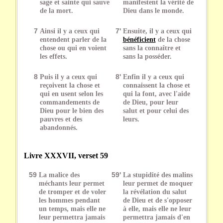
sage et sainte qui sauve
manifestent la vérité de
de la mort.
Dieu dans le monde.
7
Ainsi il y a ceux qui
7'
Ensuite, il y a ceux qui
entendent parler de la
bénéficient
de la chose
chose ou qui en voient
sans la connaître et
les effets.
sans la posséder.
8
Puis il y a ceux qui
8'
Enfin il y a ceux qui
reçoivent la chose et
connaissent la chose et
qui en usent selon les
qui la font, avec l'aide
commandements de
de Dieu, pour leur
Dieu pour le bien des
salut et pour celui des
pauvres et des
leurs.
abandonnés.
Livre XXXVII, verset 59
59
La malice des
59'
La stupidité des malins
méchants leur permet
leur permet de moquer
de tromper et de voler
la révélation du salut
les hommes pendant
de Dieu et de s'opposer
un temps, mais elle ne
à elle, mais elle ne leur
leur permettra jamais
permettra jamais d'en