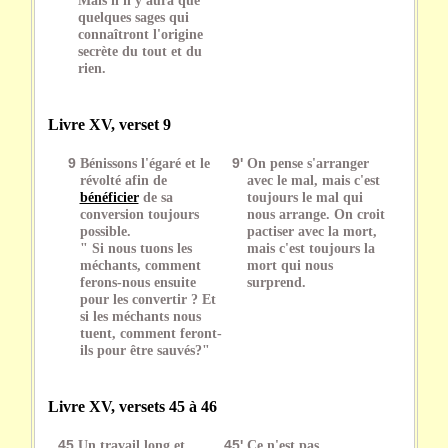
quelques sages qui
connaîtront l'origine
secrète du tout et du
rien.
Livre XV, verset 9
9
Bénissons l'égaré et le
9'
On pense s'arranger
révolté afin de
avec le mal, mais c'est
bénéficier
de sa
toujours le mal qui
conversion toujours
nous arrange. On croit
possible.
pactiser avec la mort,
" Si nous tuons les
mais c'est toujours la
méchants, comment
mort qui nous
ferons-nous ensuite
surprend.
pour les convertir ? Et
si les méchants nous
tuent, comment feront-
ils pour être sauvés?"
Livre XV, versets 45 à 46
45
Un travail long et
45'
Ce n'est pas