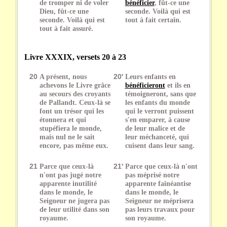
de tromper ni de voler
bénéficier
, fût-ce une
Dieu, fût-ce une
seconde. Voilà qui est
seconde. Voilà qui est
tout à fait certain.
tout à fait assuré.
Livre XXXIX, versets 20 à 23
20
A présent, nous
20'
Leurs enfants en
achevons le Livre grâce
bénéficieront
et ils en
au secours des croyants
témoigneront, sans que
de Pallandt. Ceux-là se
les enfants du monde
font un trésor qui les
qui le verront puissent
étonnera et qui
s'en emparer, à cause
stupéfiera le monde,
de leur malice et de
mais nul ne le sait
leur méchanceté, qui
encore, pas même eux.
cuisent dans leur sang.
21
Parce que ceux-là
21'
Parce que ceux-là n'ont
n'ont pas jugé notre
pas méprisé notre
apparente inutilité
apparente fainéantise
dans le monde, le
dans le monde, le
Seigneur ne jugera pas
Seigneur ne méprisera
de leur utilité dans son
pas leurs travaux pour
royaume.
son royaume.