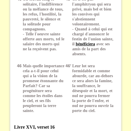
solitaire, l'indifférence
l'amphitryon qui sera
ou la méfiance de tous,
privé, mais bel et bien
les refus, l'hostilité, la
les convives qui
pauvreté, le silence et
s'abstiennent
la solitude pour
volontairement.
compagnons.
- Quand à celui qui est
- Telle l'oeuvre sainte
chargé d'annoncer le
offerte aux morts, tel le
festin de l'union sainte,
salaire des morts qui
il
bénéficiera
avec ses
ne la reçoivent pas.
amis de la part des
absents.
46
Mais quelle importance
46'
Leur lot sera
cela a-t-il pour celui
formidable et comme
qui a la vision de la
absurde, car au-dehors
promesse étonnante du
ce sera alors la famine,
Parfait? Car sa
la souffrance, le
progéniture sera
désespoir et la mort, et
comme les étoiles dans
nul ne pourra fermer
le ciel, et ses fils
la porte de l'enfer, et
peupleront la terre
nul ne pourra ouvrir la
sainte.
porte du ciel.
Livre XVI, verset 16