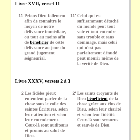
Livre XVII, verset 11
11
Prions Dieu follement
11'
Celui qui est
afin de connaître le
suffisamment détaché
moyen de notre
du monde peut tout
délivrance immédiate,
voir et tout entendre
ou tout au moins afin
sans trouble et sans
de
bénéficier
de cette
dommage, mais celui
délivrance au jour du
qui n'est pas
grand jugement
parfaitement dénudé
seigneurial.
peut mourir même de
la vérité de Dieu.
Livre XXXV, versets 2 à 3
2
Les fidèles pieux
2'
Les saints croyants de
entendent parler de la
Dieu
bénéficient
de la
chose sous le voile des
chose grâce aux élus de
saintes Écritures, selon
Dieu, selon leur charité
leur attention et selon
et selon leur fidélité.
leur entendement.
Ceux-là sont secourus
Ceux-là sont auditeurs
et sauvés de Dieu.
et promis au salut de
Dieu.