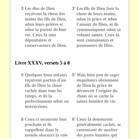
3
Les élus de Dieu
3'
Les fils de Dieu font la
reçoivent la chose des
chose de leurs mains,
mains des fils de Dieu,
selon la grâce et selon
selon leurs prières et
l'amour de Dieu, et ils
selon la pureté de leur
communiquent selon sa
vie. Ceux-là sont
volonté sainte. Ceux-là
dépositaires et
sont connaisseurs et
conservateurs de Dieu.
possesseurs de Dieu.
Livre XXXV, versets 5 à 8
5
Quelques bons enfants
5'
Mais bien peu de sages
reçoivent parfois d'un
enquêteurs obtiennent
fils de Dieu la chose
de Dieu la grâce de
cachée dans tous les
découvrir l'origine du
temps, et ils la
chaos où se cache la
perfectionnent selon ses
sainte lumière de vie.
instructions.
6
Ceux-ci secourent leur
6'
Ceux-là demeurent
prochain et ils
généralement cachés, se
rappellent dans le
contentant de susciter
monde obscurci la voie
des porte-lumière qui