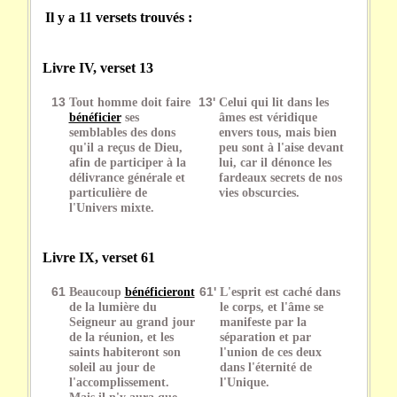
Il y a 11 versets trouvés :
Livre IV, verset 13
13
Tout homme doit faire
13'
Celui qui lit dans les
bénéficier
ses
âmes est véridique
semblables des dons
envers tous, mais bien
qu'il a reçus de Dieu,
peu sont à l'aise devant
afin de participer à la
lui, car il dénonce les
délivrance générale et
fardeaux secrets de nos
particulière de
vies obscurcies.
l'Univers mixte.
Livre IX, verset 61
61
Beaucoup
bénéficieront
61'
L'esprit est caché dans
de la lumière du
le corps, et l'âme se
Seigneur au grand jour
manifeste par la
de la réunion, et les
séparation et par
saints habiteront son
l'union de ces deux
soleil au jour de
dans l'éternité de
l'accomplissement.
l'Unique.
Mais il n'y aura que