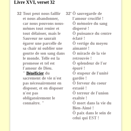
Livre XVI, verset 32
32
Tout peut nous faillir
32'
Ô sauvegarde de
et nous abandonner,
l'amour crucifié !
car nous pouvons nous-
Ô mémoire du sang
mêmes tout renier et
dispersé !
tout délaisser, mais le
Ô puissance du centre
Sauveur ne saurait
éclaté !
égarer une parcelle de
Ô vertige du moyeu
sa chair ni oublier une
aimanté !
goutte de son sang dans
Ô miracle de la vie
le monde. Telle est la
retrouvée !
promesse et tel est
Ô splendeur de l'or
l'amour de Dieu.
épuré !
"
Bénéficier
du
Ô stupeur de l'unité
sacrement de vie n'est
gardée !
pas nécessairement en
Ô ferveur du coeur
disposer, et en disposer
extasié !
n'est pas
Ô terreur de l'union
obligatoirement le
exaltée !
connaître. "
Ô mort dans la vie du
Bien-Aimé !
Ô paix dans le sein de
celui qui EST !