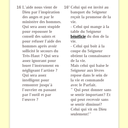
16
L'aide nous vient de
16'
Celui qui est invité au
Dieu par l'inspiration
banquet du Seigneur
des anges et par le
reçoit la promesse de la
ministère des hommes.
vie.
Qui sera assez stupide
- Celui qui mange à la
pour repousser le
table du Seigneur
conseil des saints et
bénéficie
du don de la
pour refuser l'aide des
vie.
hommes après avoir
- Celui qui boit à la
sollicité le secours du
coupe du Seigneur
Très-Haut ? Qui sera
obtient la connaissance
assez ignorant pour
de la vie.
louer l'instrument en
Mais celui qui baise le
négligeant l'artiste ?
Seigneur aux lèvres
Qui sera assez
repose dans le sein de
intelligent pour
la vie et commande
remonter jusqu'à
avec le Parfait.
l'ouvrier en passant
" Qui peut donner sans
par l'outil et par
se sentir important? Et
l'œuvre ?
qui peut recevoir sans
se sentir diminué?
Celui qui vit en Dieu
seulement!"