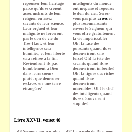
repousser leur héritage
intelligents du monde
parce qu'ils se croient
ont méprisé et repoussé
assez instruits de leur
le don du ciel. Serez-
religion ou assez
vous pas plus
avisés
et
savants de leur science.
plus reconnaissants
Leur orgueil et leur
envers le Seigneur qui
malignité ne forceront
vous offre gratuitement
pas le don de vie du
la vie impérissable?
Très-Haut, et leur
Oh! la face des
intelligence sera
puissants quand ils se
humiliée, et leur liberté
découvriront sans
sera retirée à la fin.
force! Oh! la tête des
Reviendront-ils pas
savants quand ils se
humblement à Dieu
découvriront imbéciles!
dans leurs coeurs
Oh! la figure des riches
plutôt que demeurer
quand ils se
esclaves sur une terre
découvriront
étrangère?
misérables! Oh! le chef
des intelligents quand
ils se découvriront
stupides!
Livre XXVII, verset 48
48
Serons-nous pas plus
48'
La parole de Dieu peut