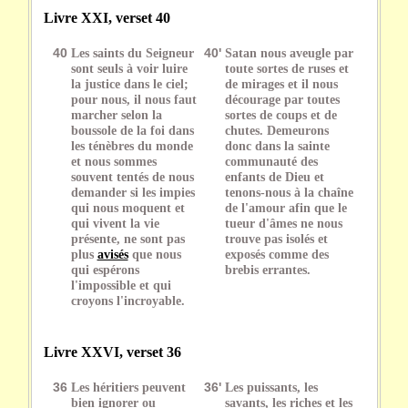
Livre XXI, verset 40
40
Les saints du Seigneur
40'
Satan nous aveugle par
sont seuls à voir luire
toute sortes de ruses et
la justice dans le ciel;
de mirages et il nous
pour nous, il nous faut
décourage par toutes
marcher selon la
sortes de coups et de
boussole de la foi dans
chutes. Demeurons
les ténèbres du monde
donc dans la sainte
et nous sommes
communauté des
souvent tentés de nous
enfants de Dieu et
demander si les impies
tenons-nous à la chaîne
qui nous moquent et
de l'amour afin que le
qui vivent la vie
tueur d'âmes ne nous
présente, ne sont pas
trouve pas isolés et
plus
avisés
que nous
exposés comme des
qui espérons
brebis errantes.
l'impossible et qui
croyons l'incroyable.
Livre XXVI, verset 36
36
Les héritiers peuvent
36'
Les puissants, les
bien ignorer ou
savants, les riches et les