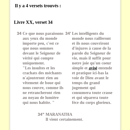
Il y a 4 versets trouvés :
Livre XX, verset 34
34
Ce que nous paraissons
34'
Les intelligents du
aux yeux du monde
monde nous railleront
importe peu, c'est ce
et ils nous couvriront
que nous sommes
d'injures à cause de la
devant le Seigneur de
parole du Seigneur de
vérité qui compte
vie, mais il suffit pour
uniquement.
notre joie qu'un coeur
"Les insultes et les
simple et
avisé
entende
crachats des méchants
et pratique ici-bas la
n'ajouteront rien au
voie de Dieu avant le
vêtement de boue qui
temps du grand
nous couvre, comme ils
jugement qui
ne retrancheront rien
consumera toute crasse
au noyau de lumière
et qui séparera toute
qui nous habite. "
fèce du corps glorieux.
34"
MARANATHA
Il vient certainement.