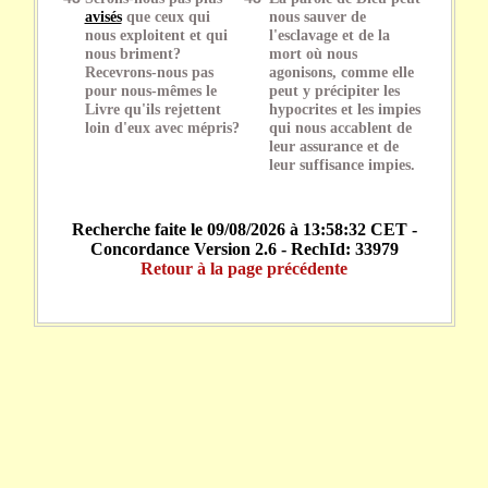
avisés
que ceux qui
nous sauver de
nous exploitent et qui
l'esclavage et de la
nous briment?
mort où nous
Recevrons-nous pas
agonisons, comme elle
pour nous-mêmes le
peut y précipiter les
Livre qu'ils rejettent
hypocrites et les impies
loin d'eux avec mépris?
qui nous accablent de
leur assurance et de
leur suffisance impies.
Recherche faite le 09/08/2026 à 13:58:32 CET -
Concordance Version 2.6 - RechId: 33979
Retour à la page précédente