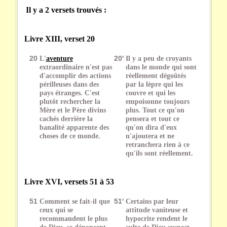
Il y a 2 versets trouvés :
Livre XIII, verset 20
20
L'
aventure
20'
Il y a peu de croyants
extraordinaire n'est pas
dans le monde qui sont
d'accomplir des actions
réellement dégoûtés
périlleuses dans des
par la lèpre qui les
pays étranges. C'est
couvre et qui les
plutôt rechercher la
empoisonne toujours
Mère et le Père divins
plus. Tout ce qu'on
cachés derrière la
pensera et tout ce
banalité apparente des
qu'on dira d'eux
choses de ce monde.
n'ajoutera et ne
retranchera rien à ce
qu'ils sont réellement.
Livre XVI, versets 51 à 53
51
Comment se fait-il que
51'
Certains par leur
ceux qui se
attitude vaniteuse et
recommandent le plus
hypocrite rendent le
de Dieu, se dénoncent
culte de Dieu suspect