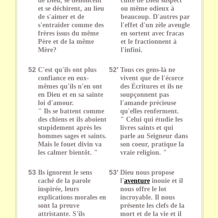
et se déchirent, au lieu
ou même odieux à
de s'aimer et de
beaucoup. D'autres par
s'entraider comme des
l'effet d'un zèle aveugle
frères issus du même
en sortent avec fracas
Père et de la même
et le fractionnent à
Mère?
l'infini.
52
C'est qu'ils ont plus
52'
Tous ces gens-là ne
confiance en eux-
vivent que de l'écorce
mêmes qu'ils n'en ont
des Écritures et ils ne
en Dieu et en sa sainte
soupçonnent pas
loi d'amour.
l'amande précieuse
" Ils se battent comme
qu'elles renferment.
des chiens et ils aboient
" Celui qui étudie les
stupidement après les
livres saints et qui
hommes sages et saints.
parle au Seigneur dans
Mais le fouet divin va
son coeur, pratique la
les calmer bientôt. "
vraie religion. "
53
Ils ignorent le sens
53'
Dieu nous propose
caché de la parole
l'
aventure
inouïe et il
inspirée, leurs
nous offre le lot
explications morales en
incroyable. Il nous
sont la preuve
présente les clefs de la
attristante. S'ils
mort et de la vie et il