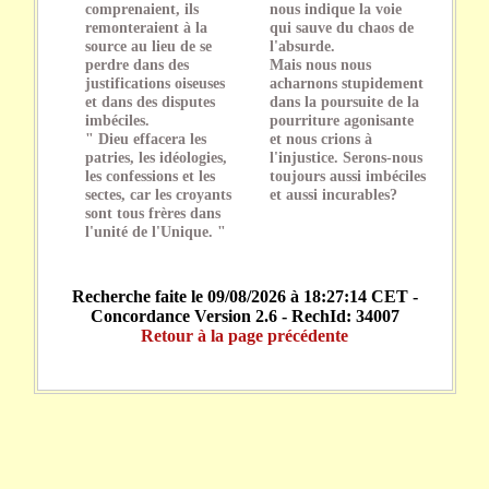
comprenaient, ils
nous indique la voie
remonteraient à la
qui sauve du chaos de
source au lieu de se
l'absurde.
perdre dans des
Mais nous nous
justifications oiseuses
acharnons stupidement
et dans des disputes
dans la poursuite de la
imbéciles.
pourriture agonisante
" Dieu effacera les
et nous crions à
patries, les idéologies,
l'injustice. Serons-nous
les confessions et les
toujours aussi imbéciles
sectes, car les croyants
et aussi incurables?
sont tous frères dans
l'unité de l'Unique. "
Recherche faite le 09/08/2026 à 18:27:14 CET -
Concordance Version 2.6 - RechId: 34007
Retour à la page précédente