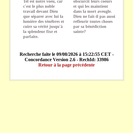
Tel est notre voeu, car
obscurcit leurs coeurs
c'est le plus noble
et qui les maintient
travail devant Dieu
dans la mort aveugle.
que séparer avec lui la
Dieu ne fait-il pas aussi
lumière des ténèbres et
refleurir toutes choses
cuire sa vérité jusqu'à
par sa bénédiction
la splendeur fixe et
sainte?
parfaite.
Recherche faite le 09/08/2026 à 15:22:55 CET -
Concordance Version 2.6 - RechId: 33986
Retour à la page précédente