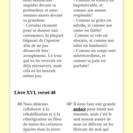
stupides devant sa
impénétrable, et
profondeur et nous
comme son amour
sommes muets devant
resplendit!
sa grandeur.
- Comme sa grâce est
- Certains ricanent
subtile, et comme son
pour se donner une
coeur est fidèle!
contenance, la plupart
-Comme sa voie est
feignent de l'ignorer
obscure, et comme son
afin de ne pas
salut est lumineux!
découvrir leur
- Comme ses coups sont
aveuglement. Le trou
miséricordieux, et
qui va les recevoir est
comme sa paix est
déjà entrouvert, mais
parfaite!
cela ne les instruit
même pas.
Livre XVI, verset 48
48
Nous désirons
48'
Il nous faut une grande
collaborer à la
audace
pour bénir nos
réhabilitation et à la
ennemis, mais c'est le
réintégration en Dieu
seul moyen assuré de
de toutes les créatures
nous en délivrer en les
égarées dans la mort.
libérant du mal qui