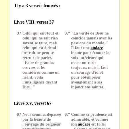
Il y a 3 versets trouvés :
Livre VIII, verset 37
37
Celui qui sait tout et
37'
"La vérité de Dieu ne
celui qui ne sait rien
coïncide jamais avec les
savent se taire, mais
passions du monde. "
celui qui est à demi
Il faut une
audace
instruit ne peut se
inouïe pour écouter la
retenir de parler.
voix intérieure qui
"Faire de grandes
nous contrarie
oeuvres et les
toujours, mais il faut
considérer comme un
un courage d'idiot
néant, voilà
pour obtempérer
l'intelligence devant
aveuglément à ses
Dieu. "
injonctions saintes.
Livre XV, verset 67
67
Nous sommes dépassés
67'
Comme sa prudence est
par la beauté de
admirable, et comme
l'ouvrage du Seigneur,
son
audace
est folle!
nous demeurons
- Comme sa science est