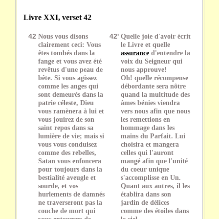
Livre XXI, verset 42
42
Nous vous disons
42'
Quelle joie d'avoir écrit
clairement ceci: Vous
le Livre et quelle
êtes tombés dans la
assurance
d'entendre la
fange et vous avez été
voix du Seigneur qui
revêtus d'une peau de
nous approuve!
bête. Si vous agissez
Oh! quelle récompense
comme les anges qui
débordante sera nôtre
sont demeurés dans la
quand la multitude des
patrie céleste, Dieu
âmes bénies viendra
vous ramènera à lui et
vers nous afin que nous
vous jouirez de son
les remettions en
saint repos dans sa
hommage dans les
lumière de vie; mais si
mains du Parfait. Lui
vous vous conduisez
choisira et mangera
comme des rebelles,
celles qui l'auront
Satan vous enfoncera
mangé afin que l'unité
pour toujours dans la
du coeur unique
bestialité aveugle et
s'accomplisse en Un.
sourde, et vos
Quant aux autres, il les
hurlements de damnés
établira dans son
ne traverseront pas la
jardin de délices
couche de mort qui
comme des étoiles dans
vous entourera de
le ciel.