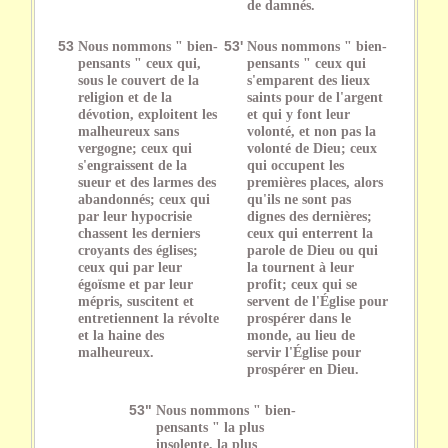
de damnés.
53
Nous nommons " bien-
53'
Nous nommons " bien-
pensants " ceux qui,
pensants " ceux qui
sous le couvert de la
s'emparent des lieux
religion et de la
saints pour de l'argent
dévotion, exploitent les
et qui y font leur
malheureux sans
volonté, et non pas la
vergogne; ceux qui
volonté de Dieu; ceux
s'engraissent de la
qui occupent les
sueur et des larmes des
premières places, alors
abandonnés; ceux qui
qu'ils ne sont pas
par leur hypocrisie
dignes des dernières;
chassent les derniers
ceux qui enterrent la
croyants des églises;
parole de Dieu ou qui
ceux qui par leur
la tournent à leur
égoïsme et par leur
profit; ceux qui se
mépris, suscitent et
servent de l'Église pour
entretiennent la révolte
prospérer dans le
et la haine des
monde, au lieu de
malheureux.
servir l'Église pour
prospérer en Dieu.
53"
Nous nommons " bien-
pensants " la plus
insolente, la plus