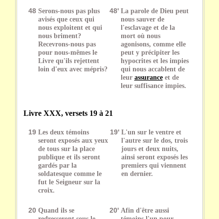
48
Serons-nous pas plus
48'
La parole de Dieu peut
avisés que ceux qui
nous sauver de
nous exploitent et qui
l'esclavage et de la
nous briment?
mort où nous
Recevrons-nous pas
agonisons, comme elle
pour nous-mêmes le
peut y précipiter les
Livre qu'ils rejettent
hypocrites et les impies
loin d'eux avec mépris?
qui nous accablent de
leur
assurance
et de
leur suffisance impies.
Livre XXX, versets 19 à 21
19
Les deux témoins
19'
L'un sur le ventre et
seront exposés aux yeux
l'autre sur le dos, trois
de tous sur la place
jours et deux nuits,
publique et ils seront
ainsi seront exposés les
gardés par la
premiers qui viennent
soldatesque comme le
en dernier.
fut le Seigneur sur la
croix.
20
Quand ils se
20'
Afin d'être aussi
redresseront sous le
témoins l'un pour