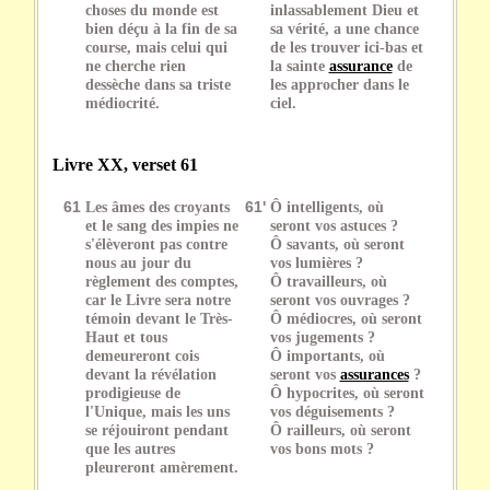
choses du monde est
inlassablement Dieu et
bien déçu à la fin de sa
sa vérité, a une chance
course, mais celui qui
de les trouver ici-bas et
ne cherche rien
la sainte
assurance
de
dessèche dans sa triste
les approcher dans le
médiocrité.
ciel.
Livre XX, verset 61
61
Les âmes des croyants
61'
Ô intelligents, où
et le sang des impies ne
seront vos astuces ?
s'élèveront pas contre
Ô savants, où seront
nous au jour du
vos lumières ?
règlement des comptes,
Ô travailleurs, où
car le Livre sera notre
seront vos ouvrages ?
témoin devant le Très-
Ô médiocres, où seront
Haut et tous
vos jugements ?
demeureront cois
Ô importants, où
devant la révélation
seront vos
assurances
?
prodigieuse de
Ô hypocrites, où seront
l'Unique, mais les uns
vos déguisements ?
se réjouiront pendant
Ô railleurs, où seront
que les autres
vos bons mots ?
pleureront amèrement.