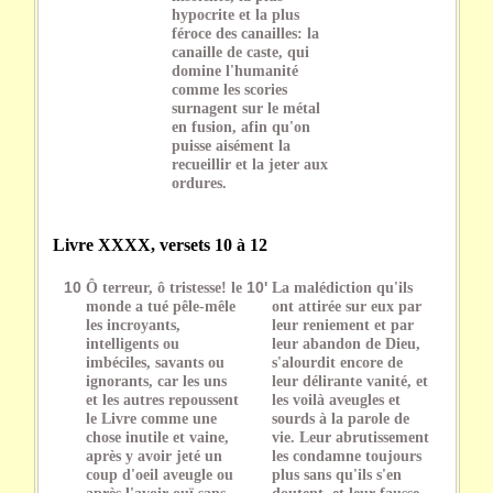
hypocrite et la plus
féroce des canailles: la
canaille de caste, qui
domine l'humanité
comme les scories
surnagent sur le métal
en fusion, afin qu'on
puisse aisément la
recueillir et la jeter aux
ordures.
Livre XXXX, versets 10 à 12
10
Ô terreur, ô tristesse! le
10'
La malédiction qu'ils
monde a tué pêle-mêle
ont attirée sur eux par
les incroyants,
leur reniement et par
intelligents ou
leur abandon de Dieu,
imbéciles, savants ou
s'alourdit encore de
ignorants, car les uns
leur délirante vanité, et
et les autres repoussent
les voilà aveugles et
le Livre comme une
sourds à la parole de
chose inutile et vaine,
vie. Leur abrutissement
après y avoir jeté un
les condamne toujours
coup d'oeil aveugle ou
plus sans qu'ils s'en
après l'avoir ouï sans
doutent, et leur fausse