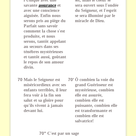
savante
assurance
et
sera ouvert sous l'ondée
avec une conscience
du Seigneur, et l'esprit
aiguisée. Enfin nous
se sera illuminé par le
serons pris au piège du
miracle de Dieu.
Parfait sans savoir
comment la chose s'est
produite, et nous
serons, tantôt appelant
au secours dans ses
ténèbres mystérieuses
et tantôt aussi, goûtant
le repos de son amour
divin.
70
Mais le Seigneur est
70'
Ô combien la voie du
miséricordieux avec ses
grand Guérisseur est
enfants terribles, il leur
mystérieuse, combien
fera voir à la fin son
elle est assurée,
salut et sa gloire pour
combien elle est
qu'ils vivent à jamais
puissante, combien elle
devant lui.
est transformante et
combien elle est
salvatrice!
70"
C'est par un sage