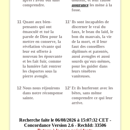
comprendre.
assurance
les mène à la
fosse.
11
Quant aux bien-
11'
Ils sont incapables de
pensants qui ont
discerner le vrai du
émasculé et tué la
faux, le beau du laid, le
parole de Dieu pour la
bon du mauvais, la vie
mettre en conserve, la
de la mort, et il leur
révélation vivante qui
faut des conseillers
leur est offerte à
diplômés et patentés,
nouveau les épouvante
aussi aveugles et aussi
et les fait fuir, comme
sourds qu'eux-mêmes,
la lumière fait rentrer
pour les guider dans
les cloportes sous la
leurs ténèbres
pierre aveugle.
vaniteuses.
12
Nous nous réjouirons
12'
Et ils hurleront avec les
dans notre récompense
bêtes, sans même
sainte.
comprendre ce qui leur
arrive.
Recherche faite le 06/08/2026 à 15:07:32 CET -
Concordance Version 2.6 - RechId: 33506