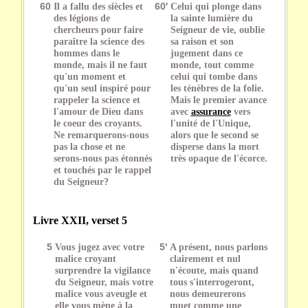
60
Il a fallu des siècles et
60'
Celui qui plonge dans
des légions de
la sainte lumière du
chercheurs pour faire
Seigneur de vie, oublie
paraître la science des
sa raison et son
hommes dans le
jugement dans ce
monde, mais il ne faut
monde, tout comme
qu'un moment et
celui qui tombe dans
qu'un seul inspiré pour
les ténèbres de la folie.
rappeler la science et
Mais le premier avance
l'amour de Dieu dans
avec
assurance
vers
le coeur des croyants.
l'unité de l'Unique,
Ne remarquerons-nous
alors que le second se
pas la chose et ne
disperse dans la mort
serons-nous pas étonnés
très opaque de l'écorce.
et touchés par le rappel
du Seigneur?
Livre XXII, verset 5
5
Vous jugez avec votre
5'
A présent, nous parlons
malice croyant
clairement et nul
surprendre la vigilance
n'écoute, mais quand
du Seigneur, mais votre
tous s'interrogeront,
malice vous aveugle et
nous demeurerons
elle vous mène à la
muet comme une