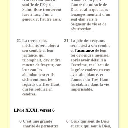
souffle de l'Esprit-
l'autre du miracle de
Saint, ils se trouveront
Dieu et afin que leurs
face à face, l'un à
louanges montent d'un
genoux et l'autre assis.
seul élan vers le
Seigneur de vie et de
résurrection.
21
La terreur des
21'
La joie des croyants
méchants sera alors à
sera aussi à son comble
son comble et leur
et l'
assurance
de leur
jactance, qui
foi deviendra insensée,
triomphait, deviendra
après avoir défailli à
muette de frayeur, car
l'extrême, car l'eau de
leur eau les
la grâce coulera en eux
abandonnera et ils
avec abondance, et
sécheront sous les
l'amour du Très-Haut
regards du Très-Haut,
les établira dans la vie
qui les réduira en
impérissable.
cendres.
Livre XXXI, verset 6
6
C'est une grande
6'
Ceux qui sont de Dieu
charité de permettre
et ceux qui sont à Dieu,