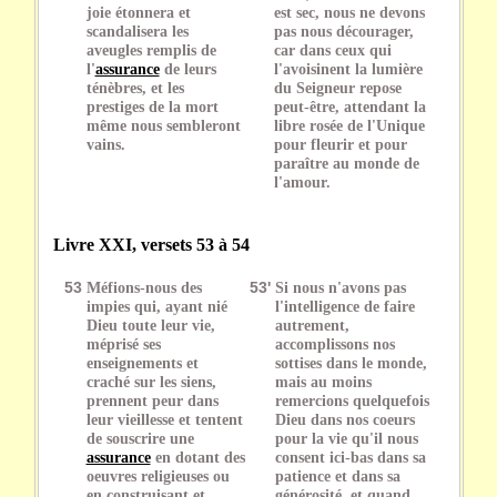
joie étonnera et
est sec, nous ne devons
scandalisera les
pas nous décourager,
aveugles remplis de
car dans ceux qui
l'
assurance
de leurs
l'avoisinent la lumière
ténèbres, et les
du Seigneur repose
prestiges de la mort
peut-être, attendant la
même nous sembleront
libre rosée de l'Unique
vains.
pour fleurir et pour
paraître au monde de
l'amour.
Livre XXI, versets 53 à 54
53
Méfions-nous des
53'
Si nous n'avons pas
impies qui, ayant nié
l'intelligence de faire
Dieu toute leur vie,
autrement,
méprisé ses
accomplissons nos
enseignements et
sottises dans le monde,
craché sur les siens,
mais au moins
prennent peur dans
remercions quelquefois
leur vieillesse et tentent
Dieu dans nos coeurs
de souscrire une
pour la vie qu'il nous
assurance
en dotant des
consent ici-bas dans sa
oeuvres religieuses ou
patience et dans sa
en construisant et
générosité, et quand