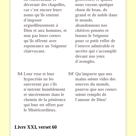
décorant des chapelles,
nous voyons quelque
car c'est encore leurs
chose de beau, de
noms qu'ils tentent
grand et de noble dans
d'imposer
le monde,
orgueilleusement à
abandonnons nos
Dieu et aux hommes, et
chétives pensées et
non pas leurs coeurs
louons le Seigneur
qu'ils offrent avec
pour ce petit reflet de
repentance au Seigneur
l'oeuvre admirable et
clairvoyant.
secrète qui s'accomplit
devant nos yeux
d'aveugles.
54
Leur ruse et leur
54'
Qu'importe que nos
hypocrisie ne les
mains soient vides des
sauveront pas s'ils
oeuvres du monde,
n'entrent humblement
pourvu que nos coeurs
et sincèrement dans le
soient remplis de
chemin de la pénitence
l'amour de Dieu!
qui leur est offert par
le Miséricordieux.
Livre XXI, verset 60