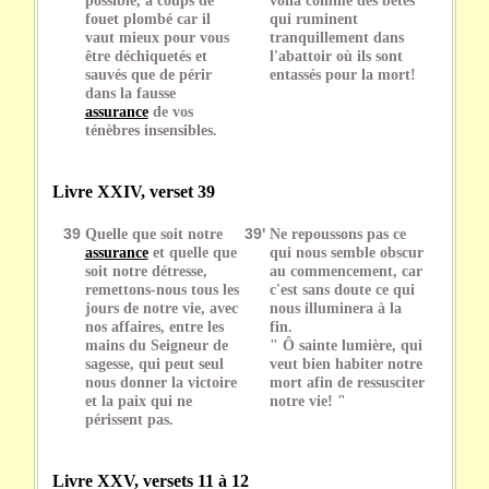
fouet plombé car il
qui ruminent
vaut mieux pour vous
tranquillement dans
être déchiquetés et
l'abattoir où ils sont
sauvés que de périr
entassés pour la mort!
dans la fausse
assurance
de vos
ténèbres insensibles.
Livre XXIV, verset 39
39
Quelle que soit notre
39'
Ne repoussons pas ce
assurance
et quelle que
qui nous semble obscur
soit notre détresse,
au commencement, car
remettons-nous tous les
c'est sans doute ce qui
jours de notre vie, avec
nous illuminera à la
nos affaires, entre les
fin.
mains du Seigneur de
" Ô sainte lumière, qui
sagesse, qui peut seul
veut bien habiter notre
nous donner la victoire
mort afin de ressusciter
et la paix qui ne
notre vie! "
périssent pas.
Livre XXV, versets 11 à 12