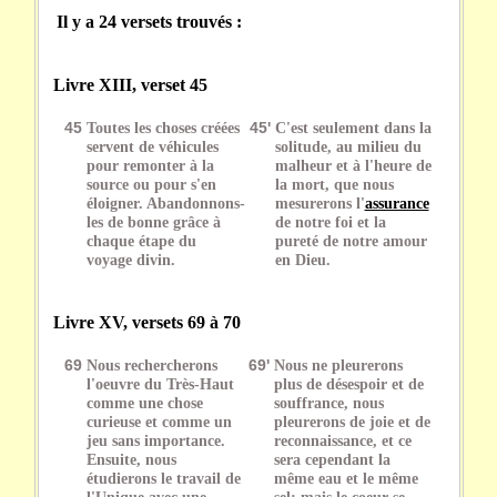
Il y a 24 versets trouvés :
Livre XIII, verset 45
45
Toutes les choses créées
45'
C'est seulement dans la
servent de véhicules
solitude, au milieu du
pour remonter à la
malheur et à l'heure de
source ou pour s'en
la mort, que nous
éloigner. Abandonnons-
mesurerons l'
assurance
les de bonne grâce à
de notre foi et la
chaque étape du
pureté de notre amour
voyage divin.
en Dieu.
Livre XV, versets 69 à 70
69
Nous rechercherons
69'
Nous ne pleurerons
l'oeuvre du Très-Haut
plus de désespoir et de
comme une chose
souffrance, nous
curieuse et comme un
pleurerons de joie et de
jeu sans importance.
reconnaissance, et ce
Ensuite, nous
sera cependant la
étudierons le travail de
même eau et le même
l'Unique avec une
sel; mais le coeur se