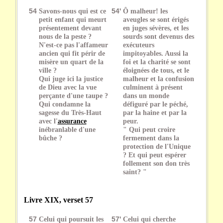
54
Savons-nous qui est ce
54'
Ô malheur! les
petit enfant qui meurt
aveugles se sont érigés
présentement devant
en juges sévères, et les
nous de la peste ?
sourds sont devenus des
N'est-ce pas l'affameur
exécuteurs
ancien qui fit périr de
impitoyables. Aussi la
misère un quart de la
foi et la charité se sont
ville ?
éloignées de tous, et le
Qui juge ici la justice
malheur et la confusion
de Dieu avec la vue
culminent à présent
perçante d'une taupe ?
dans un monde
Qui condamne la
défiguré par le péché,
sagesse du Très-Haut
par la haine et par la
avec l'
assurance
peur.
inébranlable d'une
" Qui peut croire
bûche ?
fermement dans la
protection de l'Unique
? Et qui peut espérer
follement son don très
saint? "
Livre XIX, verset 57
57
Celui qui poursuit les
57'
Celui qui cherche