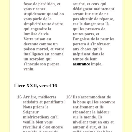
fosse de perdition, et
souche, et ceux qui
vous ricanez
dédaignent maintenant
stupidement quand on
seront furieux de ne
vous parle de la
pas obtenir de réponse,
simplicité toute droite
car le danger sera là
qui engendre la
qui les pressera de
lumière de vie.
toutes parts, et
Votre raison est
l'angoisse de la peur les
devenue comme un
portera à s'intéresser
poison mortel, et votre
aux choses qu'ils
intelligence est comme
méprisent dans le
un scorpion qui
temps de leur
s'inocule son propre
assurance
impie.
venin.
Livre XXII, verset 16
16
Arrière, médiocres
16'
Ils s'accommodent de
satisfaits et pontifiants!
la boue qui les recouvre
Nous prions le
entièrement et ils
Seigneur
répandent la laideur
miséricordieux qu'il
sur le monde. Ils
veuille bien vous
nivellent tout en eux et
réveiller si c'est encore
autour d'eux, et les
possible, à coups de
voilà comme des bêtes