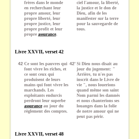
frères dans le monde
ciel l'amour, la liberté,
en recherchant leur
la justice et le don de
propre amour, leur
Dieu, afin de les
propre liberté, leur
manifester sur la terre
propre justice, leur
pour la sauvegarde de
propre profit et leur
tous.
propre
assurance
.
Livre XXVII, verset 42
42
Ce sont les pauvres qui
42'
Si Dieu nous disait au
font vivre les riches, et
jour du jugement: "
ce sont ceux qui
Arrière, tu n'es pas
produisent de leurs
inscrit dans le Livre de
mains qui font vivre les
vie ", nous louerions
marchands. Les
quand même son saint
exploitants endurcis
Nom parmi les damnés
perdront leur superbe
et nous chanterions ses
assurance
au jour du
louanges dans la folie
règlement des comptes.
de notre amour qui ne
peut pas périr.
Livre XXVII, verset 48