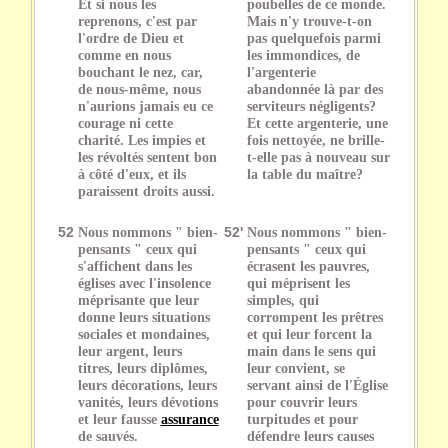
Et si nous les
poubelles de ce monde.
reprenons, c'est par
Mais n'y trouve-t-on
l'ordre de Dieu et
pas quelquefois parmi
comme en nous
les immondices, de
bouchant le nez, car,
l'argenterie
de nous-même, nous
abandonnée là par des
n'aurions jamais eu ce
serviteurs négligents?
courage ni cette
Et cette argenterie, une
charité. Les impies et
fois nettoyée, ne brille-
les révoltés sentent bon
t-elle pas à nouveau sur
à côté d'eux, et ils
la table du maître?
paraissent droits aussi.
52
Nous nommons " bien-
52'
Nous nommons " bien-
pensants " ceux qui
pensants " ceux qui
s'affichent dans les
écrasent les pauvres,
églises avec l'insolence
qui méprisent les
méprisante que leur
simples, qui
donne leurs situations
corrompent les prêtres
sociales et mondaines,
et qui leur forcent la
leur argent, leurs
main dans le sens qui
titres, leurs diplômes,
leur convient, se
leurs décorations, leurs
servant ainsi de l'Église
vanités, leurs dévotions
pour couvrir leurs
et leur fausse
assurance
turpitudes et pour
de sauvés.
défendre leurs causes