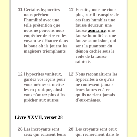
11
Certains hypocrites
11'
Ensuite, nous ne rions
nous prêchent
plus, car il transpire de
l'humilité avec une
ces faux humbles une
telle prétention que
fausse douceur, une
nous ne pouvons nous
fausse
assurance
, une
empêcher de rire en les
fausse humilité et une
voyant se débattre dans
fausse soumission, qui
la boue où ils jouent les
sont la puanteur du
magisters triomphants.
démon cachée sous le
voile de la fausse
sainteté.
12
Hypocrites vaniteux,
12'
Nous reconnaîtrons les
gardez vos leçons pour
hypocrites à ce qu'ils
vous-mêmes et mettez-
ne confessent jamais
les en pratique, ainsi
leurs fautes et à ce
vous n'aurez plus à les
qu'ils ne rient jamais
prêcher aux autres.
d'eux-mêmes.
Livre XXVII, verset 28
28
Les incroyants sont
28'
Les croyants sont ceux
ceux qui écrasent leurs
qui recherchent dans le