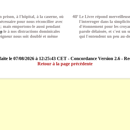
 prison, à l'hôpital, à la caserne, où
40'
Le Livre répond merveilleus
écessaire pour nous réconcilier avec
l'interroger dans la simplicit
t; mais emportons-le aussi pendant
d'étonnement pour les croyan
ns
-le à nos distractions dominicales
parole délaissée, et c'est un
Seigneur nous soit doublé et même
qui l'entendent un peu au-d
aite le 07/08/2026 à 12:25:43 CET - Concordance Version 2.6 - R
Retour à la page précédente