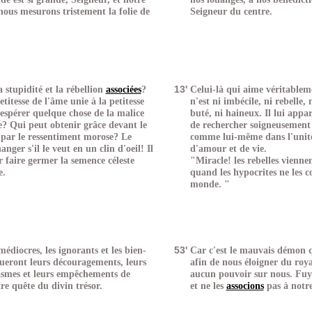
 nous mesurons tristement la folie de
Seigneur du centre.
 stupidité et la rébellion
associées
?
13'
Celui-là qui aime véritablem
titesse de l'âme unie à la petitesse
n'est ni imbécile, ni rebelle, n
 espérer quelque chose de la malice
buté, ni haineux. Il lui appar
ce? Qui peut obtenir grâce devant le
de rechercher soigneusement 
 par le ressentiment morose? Le
comme lui-même dans l'unité
nger s'il le veut en un clin d'oeil! Il
d'amour et de vie.
r faire germer la semence céleste
"Miracle! les rebelles vienne
e.
quand les hypocrites ne les 
monde. "
médiocres, les ignorants et les bien-
53'
Car c'est le mauvais démon q
ueront leurs découragements, leurs
afin de nous éloigner du roy
casmes et leurs empêchements de
aucun pouvoir sur nous. Fuyo
re quête du divin trésor.
et ne les
associons
pas à notre