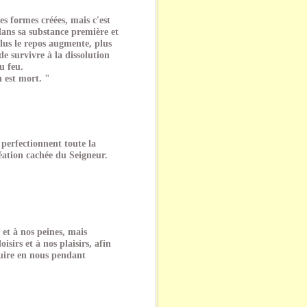
s formes créées, mais c'est
dans sa substance première et
lus le repos augmente, plus
de survivre à la dissolution
u feu.
 est mort. "
 perfectionnent toute la
réation cachée du Seigneur.
et à nos peines, mais
oisirs et à nos plaisirs, afin
duire en nous pendant