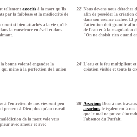
nt tellement
associés
à la mort qu'ils
22'
Nous devons nous détacher de
s par la faiblesse et la médiocrité de
afin de posséder la création 
dans son essence cachée. Et p
r sont si bien attachés à la vie qu'ils
l'attention doit grandir afin 
dans la conscience en éveil et dans
de l'eau et à la coagulation d
 aimant.
"On ne choisit rien quand on
la bonne volonté engendre la
24'
L'eau et le feu multiplient et
 qui mène à la perfection de l'union
création visible et toute la c
s à l'entretien de nos vies sont peu
36'
Associons
Dieu à nos travaux 
i pensent à Dieu plus qu'au travail
associons
-le également à nos l
que le mal ne puisse s'intro
malédiction de la mort vole vers
l'absence du Parfait.
igneur avec amour et avec