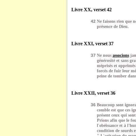
Livre XX, verset 42
42
Ne faisons rien que n
présence de Dieu.
Livre XXI, verset 37
37
Ne nous
associons
jam
générosité et sans gr
méprisés et opprimés 
forcés de fuir leur m
peine de tomber dans 
Livre XXII, verset 36
36
Beaucoup sont ignoran
comble est que ces i
présent ceux qui sont
Prions afin que le fou
l'obéissance et à l'hu
condition de sourds e
" L'agitation du mond