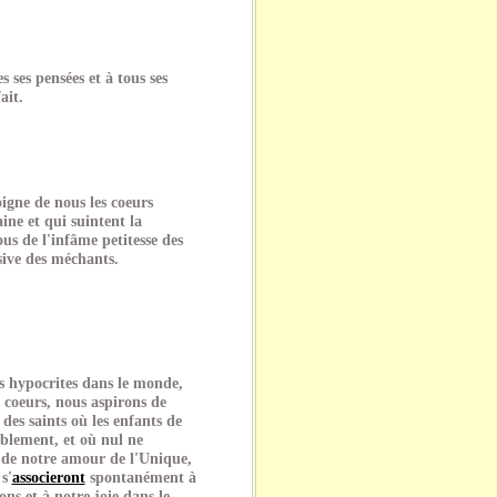
 ses pensées et à tous ses
ait.
igne de nous les coeurs
ine et qui suintent la
ous de l'infâme petitesse des
sive des méchants.
s hypocrites dans le monde,
 coeurs, nous aspirons de
des saints où les enfants de
blement, et où nul ne
e de notre amour de l'Unique,
s'
associeront
spontanément à
ons et à notre joie dans le