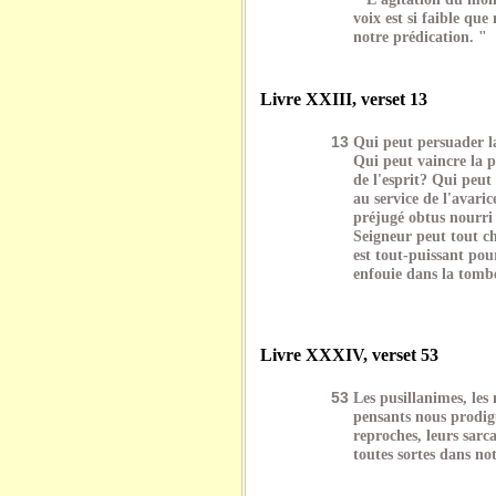
voix est si faible que
notre prédication. "
Livre XXIII, verset 13
13
Qui peut persuader la
Qui peut vaincre la pe
de l'esprit? Qui peut
au service de l'avari
préjugé obtus nourri
Seigneur peut tout cha
est tout-puissant pou
enfouie dans la tomb
Livre XXXIV, verset 53
53
Les pusillanimes, les 
pensants nous prodig
reproches, leurs sar
toutes sortes dans not