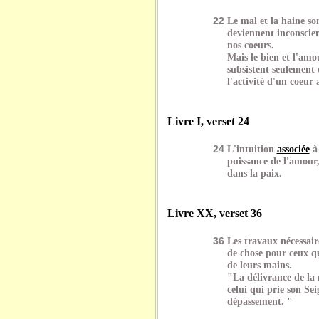
22
Le mal et la haine so
deviennent inconscient
nos coeurs.
Mais le bien et l'amou
subsistent seulement 
l'activité d'un coeur
Livre I, verset 24
24
L'intuition
associée
à 
puissance de l'amour,
dans la paix.
Livre XX, verset 36
36
Les travaux nécessaire
de chose pour ceux qu
de leurs mains.
"La délivrance de la 
celui qui prie son Se
dépassement. "