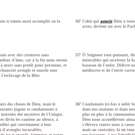
ous n'osions aussi accomplir en la
42'
Celui qui
associe
Dieu à toutes
actes, devient un avec le Parf
ais avec des créatures sans
37'
Ô Seigneur tout-puissant, élo
andeur d'âme, car à la fin nous serons
misérables qui secrètent la ha
à mort sans profit pour personne, et
bassesse de l'enfer. Délivre-n
échanceté aveugle et sourde sous
médiocres et de l'envie corro
l'esclavage de la Bête.
ts des choses de Dieu, mais le
36'
Condamnés ici-bas à subir le
gnorants jugent et condamnent à
dans nos maisons et dans nos
 instruits des mystères de l'Unique.
plus en plus à la communion 
et divin les ramène au silence, à
Dieu nous accueilleront aima
milité qui conviennent à leur
s'élèvera contre nous à caus
t d'aveugles incurables.
mais au contraire, là où tous 
e est si grande, Seigneur, et notre
nos louanges, à nos bénédicti