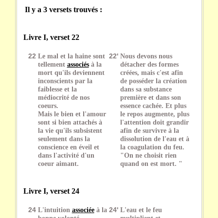
Il y a 3 versets trouvés :
Livre I, verset 22
22
Le mal et la haine sont
22'
Nous devons nous
tellement
associés
à la
détacher des formes
mort qu'ils deviennent
créées, mais c'est afin
inconscients par la
de posséder la création
faiblesse et la
dans sa substance
médiocrité de nos
première et dans son
coeurs.
essence cachée. Et plus
Mais le bien et l'amour
le repos augmente, plus
sont si bien attachés à
l'attention doit grandir
la vie qu'ils subsistent
afin de survivre à la
seulement dans la
dissolution de l'eau et à
conscience en éveil et
la coagulation du feu.
dans l'activité d'un
"On ne choisit rien
coeur aimant.
quand on est mort. "
Livre I, verset 24
24
L'intuition
associée
à la
24'
L'eau et le feu
bonne volonté
multiplient et