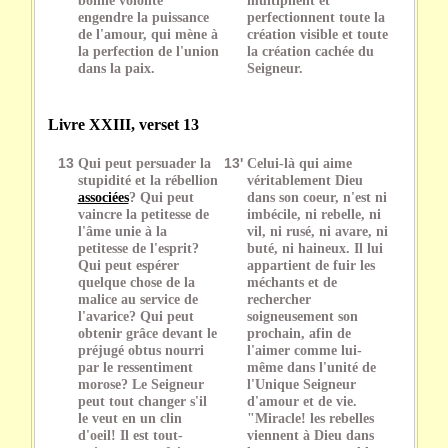
engendre la puissance
perfectionnent toute la
de l'amour, qui mène à
création visible et toute
la perfection de l'union
la création cachée du
dans la paix.
Seigneur.
Livre XXIII, verset 13
13
Qui peut persuader la
13'
Celui-là qui aime
stupidité et la rébellion
véritablement Dieu
associées
? Qui peut
dans son coeur, n'est ni
vaincre la petitesse de
imbécile, ni rebelle, ni
l'âme unie à la
vil, ni rusé, ni avare, ni
petitesse de l'esprit?
buté, ni haineux. Il lui
Qui peut espérer
appartient de fuir les
quelque chose de la
méchants et de
malice au service de
rechercher
l'avarice? Qui peut
soigneusement son
obtenir grâce devant le
prochain, afin de
préjugé obtus nourri
l'aimer comme lui-
par le ressentiment
même dans l'unité de
morose? Le Seigneur
l'Unique Seigneur
peut tout changer s'il
d'amour et de vie.
le veut en un clin
"Miracle! les rebelles
d'oeil! Il est tout-
viennent à Dieu dans