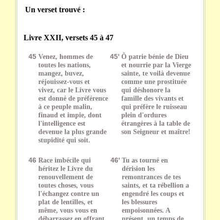
Un verset trouvé :
Livre XXII, versets 45 à 47
45
Venez, hommes de
45'
Ô patrie bénie de Dieu
toutes les nations,
et nourrie par la Vierge
mangez, buvez,
sainte, te voilà devenue
réjouissez-vous et
comme une prostituée
vivez, car le Livre vous
qui déshonore la
est donné de préférence
famille des vivants et
à ce peuple malin,
qui préfère le ruisseau
finaud et impie, dont
plein d'ordures
l'intelligence est
étrangères à la table de
devenue la plus grande
son Seigneur et maître!
stupidité qui soit.
46
Race imbécile qui
46'
Tu as tourné en
héritez le Livre du
dérision les
renouvellement de
remontrances de tes
toutes choses, vous
saints, et ta rébellion a
l'échangez contre un
engendré les coups et
plat de lentilles, et
les blessures
même, vous vous en
empoisonnées. A
débarrassez en offrant
présent, un temps de