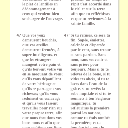
le plat de lentilles en
répit t'est accordé dans
dédommagement à
le ciel et sur la terre
ceux qui veulent bien
afin que tu réfléchisses
se charger de l'ouvrage.
et que tu reviennes à la
sainte famille.
47
Que vos yeux
47'
Si tu refuses, ce sera ta
demeurent bouchés,
fin. Sapée, émiettée,
que vos oreilles
calcinée et dispersée
demeurent fermées, ô
par le vent, sans retour
super-intelligents, et
et sans pardon. Sans
que les étrangers
nom, sans souvenir et
mangent votre pain et
sans prière pour
qu'ils boivent votre vin
toujours. Mais si tu te
en se moquant de vous;
relèves de la boue, si tu
qu'ils vous dépouillent
vides tes abcès, si tu te
de votre héritage et
laves dans l'eau de la
qu'ils se partagent vos
grâce, si tu revêts la
richesses; qu'ils vous
robe nuptiale et si tu te
réduisent en esclavage
soumets à ton Seigneur
et qu'ils vous fassent
magnifique, tu
travailler pour rien sur
refleuriras la première
votre propre terre, afin
parmi les nations,
que nous écoutions vos
comme tu étais tombée
bons mots et afin que
la première; et ta
nous goûtions vos fines
lumière éclairera le