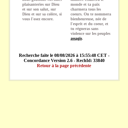
plaisanteries sur Dieu
monde et ta paix
et sur son salut, sur
charmera tous les
Dieu et sur sa colère, si
coeurs. On te nommera
vous l'osez encore.
bienheureuse, née de
l'esprit et du coeur, et
tu régneras sans
violence sur les peuples
assagis
.
Recherche faite le 08/08/2026 à 15:55:48 CET -
Concordance Version 2.6 - RechId: 33840
Retour à la page précédente