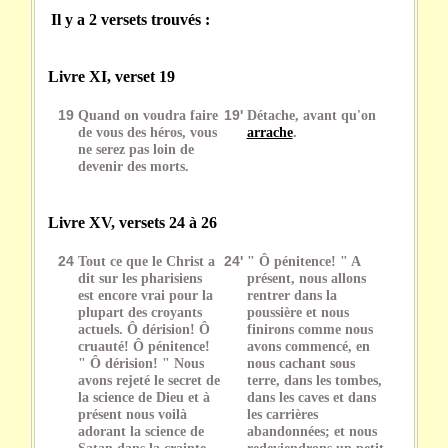
Il y a 2 versets trouvés :
Livre XI, verset 19
19
Quand on voudra faire
19'
Détache, avant qu'on
de vous des héros, vous
arrache
.
ne serez pas loin de
devenir des morts.
Livre XV, versets 24 à 26
24
Tout ce que le Christ a
24'
" Ô pénitence! " A
dit sur les pharisiens
présent, nous allons
est encore vrai pour la
rentrer dans la
plupart des croyants
poussière et nous
actuels. Ô dérision! Ô
finirons comme nous
cruauté! Ô pénitence!
avons commencé, en
" Ô dérision! " Nous
nous cachant sous
avons rejeté le secret de
terre, dans les tombes,
la science de Dieu et à
dans les caves et dans
présent nous voilà
les carrières
adorant la science de
abandonnées; et nous
Satan dans la crainte
redeviendrons un petit