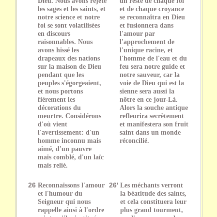
Dieu. Nous avons rejeté
un reste de chaque foi
les sages et les saints, et
et de chaque croyance
notre science et notre
se reconnaîtra en Dieu
foi se sont volatilisées
et fusionnera dans
en discours
l'amour par
raisonnables. Nous
l'approchement de
avons hissé les
l'unique racine, et
drapeaux des nations
l'homme de l'eau et du
sur la maison de Dieu
feu sera notre guide et
pendant que les
notre sauveur, car la
peuples s'égorgeaient,
voie de Dieu qui est la
et nous portons
sienne sera aussi la
fièrement les
nôtre en ce jour-Là.
décorations du
Alors la souche antique
meurtre. Considérons
refleurira secrètement
d'où vient
et manifestera son fruit
l'avertissement: d'un
saint dans un monde
homme inconnu mais
réconcilié.
aimé, d'un pauvre
mais comblé, d'un laïc
mais relié.
26
Reconnaissons l'amour
26'
Les méchants verront
et l'humour du
la béatitude des saints,
Seigneur qui nous
et cela constituera leur
rappelle ainsi à l'ordre
plus grand tourment,