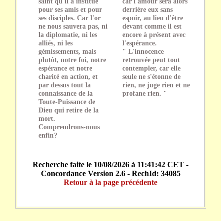
saint qu'il a institué
car l'amour sera alors
pour ses amis et pour
derrière eux sans
ses disciples. Car l'or
espoir, au lieu d'être
ne nous sauvera pas, ni
devant comme il est
la diplomatie, ni les
encore à présent avec
alliés, ni les
l'espérance.
gémissements, mais
" L'innocence
plutôt, notre foi, notre
retrouvée peut tout
espérance et notre
contempler, car elle
charité en action, et
seule ne s'étonne de
par dessus tout la
rien, ne juge rien et ne
connaissance de la
profane rien. "
Toute-Puissance de
Dieu qui retire de la
mort.
Comprendrons-nous
enfin?
Recherche faite le 10/08/2026 à 11:41:42 CET -
Concordance Version 2.6 - RechId: 34085
Retour à la page précédente