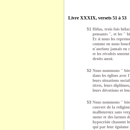
Livre XXXIX, versets 51 à 53
51
Hélas, trois fois héla
pensants ", et les " 
Et si nous les repreno
comme en nous boucha
n'aurions jamais eu c
et les révoltés sentent
droits aussi.
52
Nous nommons " bien-
dans les églises avec
leurs situations socia
titres, leurs diplômes
leurs dévotions et leu
53
Nous nommons " bien-
couvert de la religion
malheureux sans vergo
sueur et des larmes 
hypocrisie chassent le
qui par leur égoïsme 