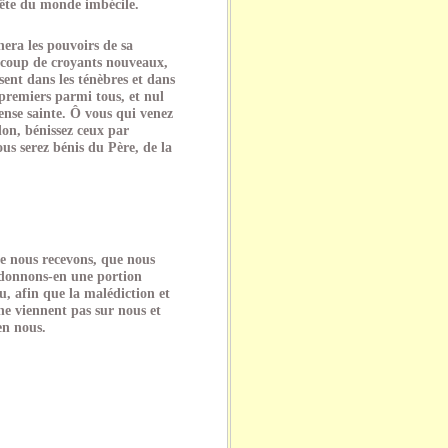
tête du monde imbécile.
era les pouvoirs de sa
ucoup de croyants nouveaux,
ent dans les ténèbres et dans
s premiers parmi tous, et nul
ense sainte. Ô vous qui venez
don, bénissez ceux par
ous serez bénis du Père, de la
ue nous recevons, que nous
 donnons-en une portion
u, afin que la malédiction et
 ne viennent pas sur nous et
en nous.