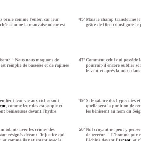
 brûle comme l'enfer, car leur
45'
Mais le champ transforme le 
achée comme la mauvaise odeur est
grâce de Dieu transfigure le 
isent: " Nous nous moquons de
47'
Comment celui qui possède la
 est remplie de bassesse et de rapines
pourrait-il encore oublier s
le vent et après la mort dan
dient leur vie aux riches sont
49'
Si le salaire des hypocrites e
ent
, comme leur dos est souple et
quelle sera la punition de ce
nt bénisseuses devant l'hydre
les bénissent au nom du Seig
modants avec les crimes des
50'
Nul croyant ne peut y penser 
ont résignés devant l'injustice qui
de terreur. " L'homme pur es
, et comme ils patientent avec le
l'échine devant l'
argent
, et c