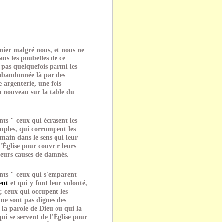
nnier malgré nous, et nous ne
ans les poubelles de ce
pas quelquefois parmi les
abandonnée là par des
e argenterie, une fois
 à nouveau sur la table du
s " ceux qui écrasent les
imples, qui corrompent les
 main dans le sens qui leur
l'Église pour couvrir leurs
leurs causes de damnés.
ts " ceux qui s'emparent
ent
et qui y font leur volonté,
; ceux qui occupent les
 ne sont pas dignes des
 la parole de Dieu ou qui la
ui se servent de l'Église pour