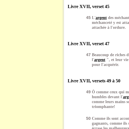
Livre XVII, verset 45
45
L'
argent
des méchants
méchanceté y est att
attachée à l'ordure.
Livre XVII, verset 47
47
Beaucoup de riches d
l'
argent
", et leur vie
pour l'acquérir.
Livre XVII, versets 49 à 50
49
Ô comme ceux qui men
humbles devant l'
arg
comme leurs mains so
triomphante!
50
Comme ils sont accom
gagnants, comme ils s
écrase les malheureux