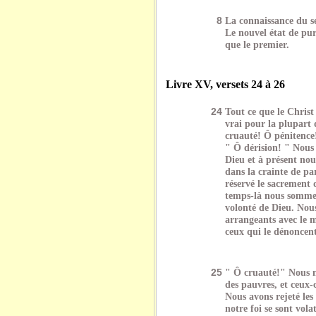
8
La connaissance du s
Le nouvel état de pur
que le premier.
Livre XV, versets 24 à 26
24
Tout ce que le Christ 
vrai pour la plupart 
cruauté! Ô pénitence
" Ô dérision! " Nous a
Dieu et à présent nou
dans la crainte de pa
réservé le sacrement 
temps-là nous sommes
volonté de Dieu. Nous
arrangeants avec le m
ceux qui le dénoncen
25
" Ô cruauté!" Nous n
des pauvres, et ceux
Nous avons rejeté les s
notre foi se sont vola