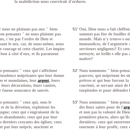
la malédiction nous couvrirait d'ordures.
s! nous ne plaisons pas aux " bien-
51'
Oui, Dieu nous a fait chiffo
bien-pensants " ne nous plaisent pas.
sommes pas fier de fouiller d
ns, c'est par l'ordre de Dieu et
monde. Mais n'y trouve-t-on 
nt le nez, car, de nous-même, nous
immondices, de l'argenterie 
e courage ni cette charité. Les impies
serviteurs négligents? Et cett
 bon à côté d'eux, et ils paraissent
nettoyée, ne brille-t-elle pas
maître?
pensants " ceux qui s'affichent
52'
Nous nommons " bien-pensant
 l'insolence méprisante que leur donne
pauvres, qui méprisent les s
les et mondaines, leur
argent
, leurs
prêtres et qui leur forcent la
, leurs décorations, leurs vanités,
convient, se servant ainsi de 
r fausse assurance de sauvés.
turpitudes et pour défendre 
pensants " ceux qui, sous le
53'
Nous nommons " bien-pensan
 et de la dévotion, exploitent les
des lieux saints pour de l'
arg
gne; ceux qui s'engraissent de la
et non pas la volonté de Dieu
des abandonnés; ceux qui par leur
premières places, alors qu'ils
s derniers croyants des églises; ceux
dernières; ceux qui enterrent
et par leur mépris, suscitent et
tournent à leur profit; ceux q