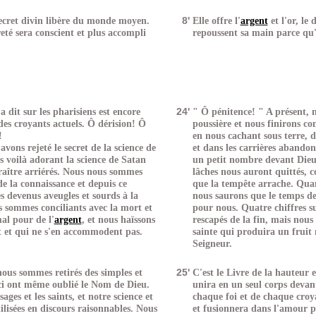
ecret divin libère du monde moyen.
8'
Elle offre l'
argent
et l'or, le
eté sera conscient et plus accompli
repoussent sa main parce qu'e
a dit sur les pharisiens est encore
24'
" Ô pénitence! " A présent, n
des croyants actuels. Ô dérision! Ô
poussière et nous finirons 
!
en nous cachant sous terre, d
vons rejeté le secret de la science de
et dans les carrières abando
s voilà adorant la science de Satan
un petit nombre devant Dieu, 
raître arriérés. Nous nous sommes
lâches nous auront quittés, 
de la connaissance et depuis ce
que la tempête arrache. Quan
 devenus aveugles et sourds à la
nous saurons que le temps d
 sommes conciliants avec la mort et
pour nous. Quatre chiffres s
al pour de l'
argent
, et nous haïssons
rescapés de la fin, mais nou
t et qui ne s'en accommodent pas.
sainte qui produira un fruit
Seigneur.
ous sommes retirés des simples et
25'
C'est le Livre de la hauteur 
-ci ont même oublié le Nom de Dieu.
unira en un seul corps devant
ages et les saints, et notre science et
chaque foi et de chaque croy
tilisées en discours raisonnables. Nous
et fusionnera dans l'amour 