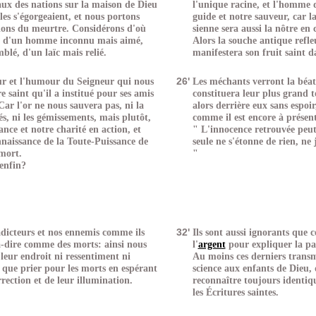
aux des nations sur la maison de Dieu
l'unique racine, et l'homme d
es s'égorgeaient, et nous portons
guide et notre sauveur, car la
tions du meurtre. Considérons d'où
sienne sera aussi la nôtre en 
t: d'un homme inconnu mais aimé,
Alors la souche antique refle
lé, d'un laïc mais relié.
manifestera son fruit saint 
r et l'humour du Seigneur qui nous
26'
Les méchants verront la béati
re saint qu'il a institué pour ses amis
constituera leur plus grand 
 Car l'or ne nous sauvera pas, ni la
alors derrière eux sans espoir
iés, ni les gémissements, mais plutôt,
comme il est encore à présent
ance et notre charité en action, et
" L'innocence retrouvée peut
nnaissance de la Toute-Puissance de
seule ne s'étonne de rien, ne 
 mort.
"
enfin?
dicteurs et nos ennemis comme ils
32'
Ils sont aussi ignorants que
-à-dire comme des morts: ainsi nous
l'
argent
pour expliquer la par
leur endroit ni ressentiment ni
Au moins ces derniers transme
 que prier pour les morts en espérant
science aux enfants de Dieu, 
rection et de leur illumination.
reconnaître toujours identiq
les Écritures saintes.