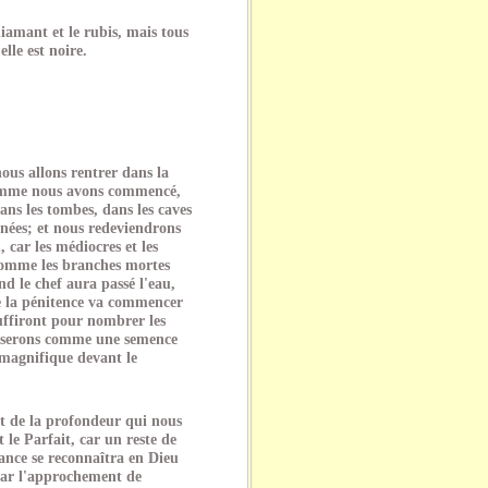
 diamant et le rubis, mais tous
lle est noire.
ous allons rentrer dans la
comme nous avons commencé,
ans les tombes, dans les caves
nnées; et nous redeviendrons
car les médiocres et les
comme les branches mortes
d le chef aura passé l'eau,
e la pénitence va commencer
uffiront pour nombrer les
s serons comme une semence
 magnifique devant le
et de la profondeur qui nous
 le Parfait, car un reste de
ance se reconnaîtra en Dieu
par l'approchement de