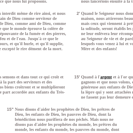
e que nous lui proposons.
nous lancerions ensuite à la 
 interdit même de rire ainsi, et nous
2'
Quand le Seigneur nous donn
ain de Dieu comme serviteur de
maison, nous attirerons bea
de Dieu, comme ami de Dieu, comme
mais ceux qui viennent à prés
ce que le monde éprouve la colère de
la solitude, seront établis le
'épouvante de la fumée et des pierres,
ne leur enlèvera leur récomp
feu et de l'eau. Jusqu'à ce que le
au Seigneur de vie et de par
rs, et qu'il hurle, et qu'il supplie,
lesquels vous venez à lui et v
 excepté le rire dément de la mort.
Mère et des enfants!
 semons et dans tout ce qui croît et
15'
Quand à l'
argent
et à l'or q
à la part des serviteurs et des
gagnons et que nous volons,
os biens croîtront et se multiplieront
généreuse aux enfants de Die
e part accordée aux enfants du Très-
la lèpre qui y sont attachées
ne fassent pas leur demeure 
15"
Nous disons d'aider les prophètes de Dieu, les prêtres de
Dieu, les enfants de Dieu, les pauvres de Dieu, dont la
bénédiction nous purifiera de nos péchés. Mais nous ne
disons pas d'aider les prophètes du monde, les prêtres du
monde, les enfants du monde, les pauvres du monde, dont