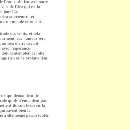
e l'eau et du feu sera notre
 voie de Dieu qui est la
ce jour-Là.
urira secrètement et
dans un monde réconcilié.
tude des saints, et cela
tourment, car l'amour sera
, au lieu d'être devant
 avec l'espérance.
 tout contempler, car elle
juge rien et ne profane rien.
 ceux qui demandent de
ole qu'ils n'entendent pas.
ttent-ils sans le savoir la
qui savent bien la
ue à elle-même parmi toutes