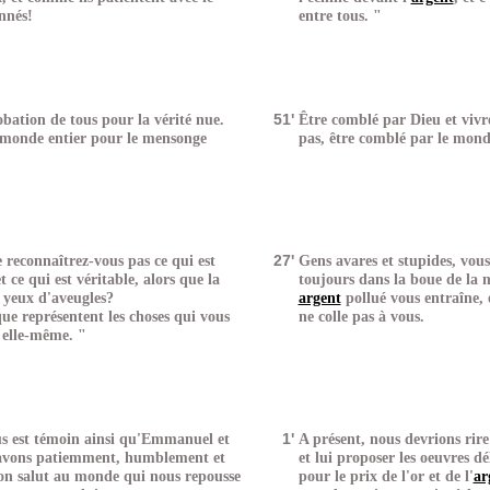
nnés!
entre tous. "
obation de tous pour la vérité nue.
51'
Être comblé par Dieu et vivr
 monde entier pour le mensonge
pas, être comblé par le mond
e reconnaîtrez-vous pas ce qui est
27'
Gens avares et stupides, vou
t ce qui est véritable, alors que la
toujours dans la boue de la m
 yeux d'aveugles?
argent
pollué vous entraîne, e
ue représentent les choses qui vous
ne colle pas à vous.
e elle-même. "
s est témoin ainsi qu'Emmanuel et
1'
A présent, nous devrions ri
 avons patiemment, humblement et
et lui proposer les oeuvres d
son salut au monde qui nous repousse
pour le prix de l'or et de l'
ar