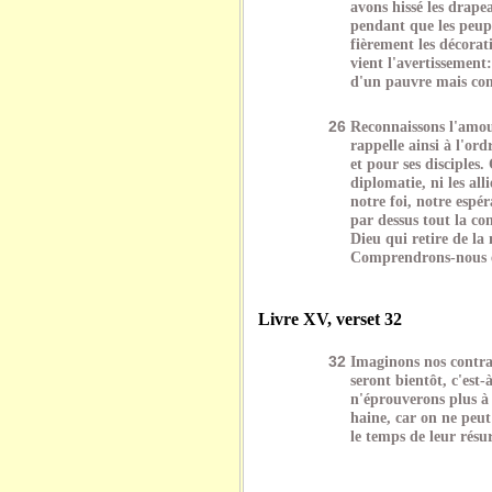
avons hissé les drape
pendant que les peupl
fièrement les décora
vient l'avertissemen
d'un pauvre mais comb
26
Reconnaissons l'amou
rappelle ainsi à l'ord
et pour ses disciples.
diplomatie, ni les all
notre foi, notre espér
par dessus tout la co
Dieu qui retire de la
Comprendrons-nous 
Livre XV, verset 32
32
Imaginons nos contra
seront bientôt, c'est
n'éprouverons plus à 
haine, car on ne peut
le temps de leur résur