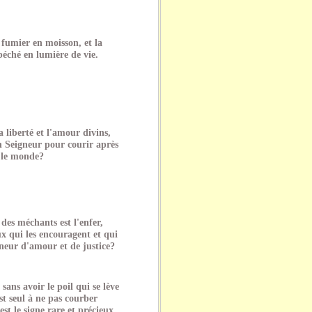
fumier en moisson, et la
péché en lumière de vie.
 liberté et l'amour divins,
on Seigneur pour courir après
s le monde?
t des méchants est l'enfer,
ux qui les encouragent et qui
neur d'amour et de justice?
sans avoir le poil qui se lève
t seul à ne pas courber
'est le signe rare et précieux