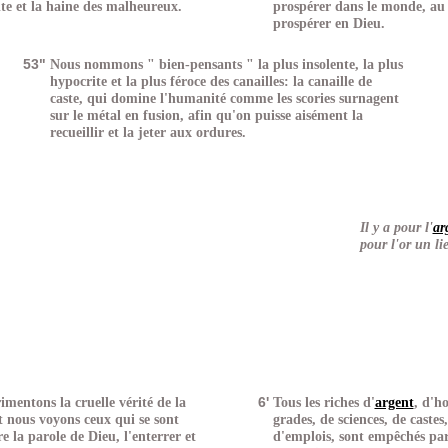
lte et la haine des malheureux.
prospérer dans le monde, au l
prospérer en Dieu.
53"
Nous nommons " bien-pensants " la plus insolente, la plus
hypocrite et la plus féroce des canailles: la canaille de
caste, qui domine l'humanité comme les scories surnagent
sur le métal en fusion, afin qu'on puisse aisément la
recueillir et la jeter aux ordures.
Il y a pour l'
ar
pour l'or un li
imentons la cruelle vérité de la
6'
Tous les riches d'
argent
, d'h
et nous voyons ceux qui se sont
grades, de sciences, de castes
e la parole de Dieu, l'enterrer et
d'emplois, sont empêchés par