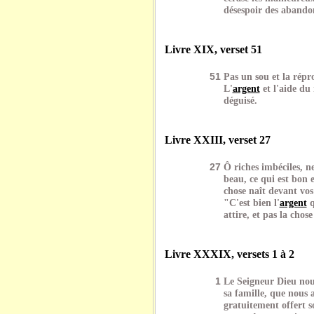
désespoir des abando
Livre XIX, verset 51
51
Pas un sou et la répr
L'
argent
et l'aide du
déguisé.
Livre XXIII, verset 27
27
Ô riches imbéciles, n
beau, ce qui est bon e
chose naît devant vos
"C'est bien l'
argent
q
attire, et pas la chos
Livre XXXIX, versets 1 à 2
1
Le Seigneur Dieu nou
sa famille, que nous
gratuitement offert 