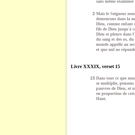
sans même examiner c
2
Mais le Seigneur nous
demeurons dans la m
Dieu, comme enfant 
fils de Dieu jusqu'à 
Dieu et pleure dans l
du sang et des os, du 
monde appelle au secou
et que nul ne réponde
Livre XXXIX, verset 15
15
Dans tout ce que nous
se multiplie, pensons 
pauvres de Dieu, et n
en proportion de cett
Haut.