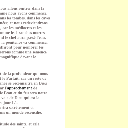
ous allons rentrer dans la
comme nous avons commencé,
ans les tombes, dans les caves
nnées; et nous redeviendrons
car les médiocres et les
comme les branches mortes
d le chef aura passé l'eau,
e la pénitence va commencer
uffiront pour nombrer les
s serons comme une semence
 magnifique devant le
et de la profondeur qui nous
 le Parfait, car un reste de
ance se reconnaîtra en Dieu
ar l'
approchement
de
e l'eau et du feu sera notre
 voie de Dieu qui est la
ce jour-Là.
urira secrètement et
dans un monde réconcilié.
tude des saints, et cela