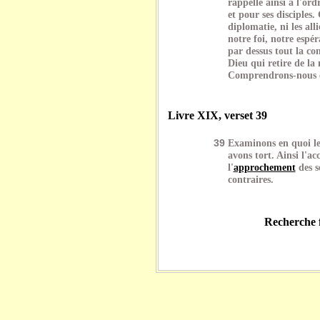
rappelle ainsi à l'ord
et pour ses disciples.
diplomatie, ni les all
notre foi, notre espér
par dessus tout la co
Dieu qui retire de la
Comprendrons-nous 
Livre XIX, verset 39
39
Examinons en quoi les
avons tort. Ainsi l'ac
l'
approchement
des s
contraires.
Recherche f