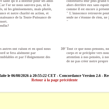
re saint qu'il a institué pour ses amis
constituera leur plus grand 
 Car l'or ne nous sauvera pas, ni la
alors derrière eux sans espoir
iés, ni les gémissements, mais plutôt,
comme il est encore à présent
ance et notre charité en action, et
" L'innocence retrouvée peut
nnaissance de la Toute-Puissance de
seule ne s'étonne de rien, ne 
 mort.
"
enfin?
 autres ont raison et en quoi nous
39'
Tout ce que nous pensons, n
cord se fera aisément par
corps et se précipite vers no
emblables et par l'éloignement des
attention à nos pensées, à nos
de ne pas créer notre propre 
aite le 06/08/2026 à 20:55:22 CET - Concordance Version 2.6 - R
Retour à la page précédente