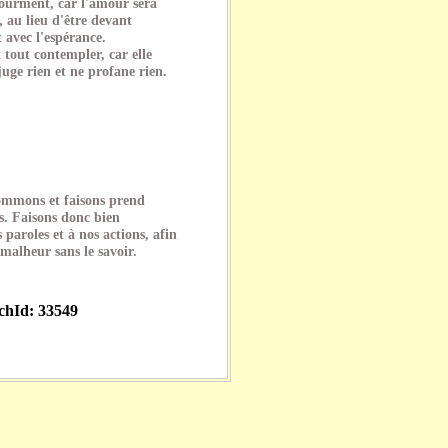
tourment, car l'amour sera
, au lieu d'être devant
 avec l'espérance.
 tout contempler, car elle
juge rien et ne profane rien.
ommons et faisons prend
us. Faisons donc bien
 paroles et à nos actions, afin
malheur sans le savoir.
echId: 33549