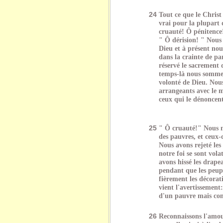
24
Tout ce que le Christ 
vrai pour la plupart 
cruauté! Ô pénitence
" Ô dérision! " Nous a
Dieu et à présent nou
dans la crainte de pa
réservé le sacrement 
temps-là nous sommes
volonté de Dieu. Nous
arrangeants avec le m
ceux qui le dénoncen
25
" Ô cruauté!" Nous n
des pauvres, et ceux
Nous avons rejeté les s
notre foi se sont vola
avons hissé les drape
pendant que les peupl
fièrement les décora
vient l'avertissemen
d'un pauvre mais comb
26
Reconnaissons l'amou