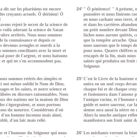
a dit sur les pharisiens est encore
24'
" Ô pénitence! " A présent, n
des croyants actuels. Ô dérision! Ô
poussière et nous finirons 
!
en nous cachant sous terre, d
vons rejeté le secret de la science de
et dans les carrières abando
s voilà adorant la science de Satan
un petit nombre devant Dieu, 
raître arriérés. Nous nous sommes
lâches nous auront quittés, 
de la connaissance et depuis ce
que la tempête arrache. Quan
 devenus aveugles et sourds à la
nous saurons que le temps d
 sommes conciliants avec la mort et
pour nous. Quatre chiffres s
al pour de l'argent, et nous haïssons
rescapés de la fin, mais nou
t et qui ne s'en accommodent pas.
sainte qui produira un fruit
Seigneur.
ous sommes retirés des simples et
25'
C'est le Livre de la hauteur 
-ci ont même oublié le Nom de Dieu.
unira en un seul corps devant
ages et les saints, et notre science et
chaque foi et de chaque croy
tilisées en discours raisonnables. Nous
et fusionnera dans l'amour p
aux des nations sur la maison de Dieu
l'unique racine, et l'homme d
es s'égorgeaient, et nous portons
guide et notre sauveur, car la
tions du meurtre. Considérons d'où
sienne sera aussi la nôtre en 
t: d'un homme inconnu mais aimé,
Alors la souche antique refle
lé, d'un laïc mais relié.
manifestera son fruit saint 
r et l'humour du Seigneur qui nous
26'
Les méchants verront la béati