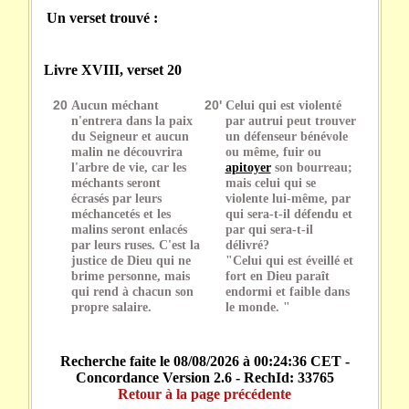
Un verset trouvé :
Livre XVIII, verset 20
20
Aucun méchant
20'
Celui qui est violenté
n'entrera dans la paix
par autrui peut trouver
du Seigneur et aucun
un défenseur bénévole
malin ne découvrira
ou même, fuir ou
l'arbre de vie, car les
apitoyer
son bourreau;
méchants seront
mais celui qui se
écrasés par leurs
violente lui-même, par
méchancetés et les
qui sera-t-il défendu et
malins seront enlacés
par qui sera-t-il
par leurs ruses. C'est la
délivré?
justice de Dieu qui ne
"Celui qui est éveillé et
brime personne, mais
fort en Dieu paraît
qui rend à chacun son
endormi et faible dans
propre salaire.
le monde. "
Recherche faite le 08/08/2026 à 00:24:36 CET -
Concordance Version 2.6 - RechId: 33765
Retour à la page précédente