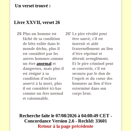
Un verset trouvé :
Livre XXVII, verset 26
26
Plus un homme est
26'
Le pire révolté peut
fâché de sa condition
être sauvé, s'il est
de bête exilée dans le
instruit et aidé
monde déchu, plus il
fraternellement au lieu
est considéré par les
d'être réprimé et
autres hommes comme
détruit aveuglément.
un être
anormal
et
Et le pire criminel peut
dangereux, mais plus il
se convertir, s'il est
est résigné à sa
secouru par le don de
condition d'esclave
l'esprit et du coeur des
asservi à la mort, plus
hommes au lieu d'être
il est considéré ici-bas
exterminé dans son
comme un être normal
corps brut.
et raisonnable.
Recherche faite le 07/08/2026 à 04:08:49 CET -
Concordance Version 2.6 - RechId: 33601
Retour à la page précédente