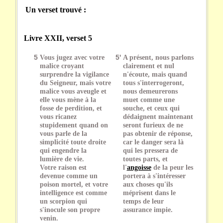
Un verset trouvé :
Livre XXII, verset 5
5
Vous jugez avec votre
5'
A présent, nous parlons
malice croyant
clairement et nul
surprendre la vigilance
n'écoute, mais quand
du Seigneur, mais votre
tous s'interrogeront,
malice vous aveugle et
nous demeurerons
elle vous mène à la
muet comme une
fosse de perdition, et
souche, et ceux qui
vous ricanez
dédaignent maintenant
stupidement quand on
seront furieux de ne
vous parle de la
pas obtenir de réponse,
simplicité toute droite
car le danger sera là
qui engendre la
qui les pressera de
lumière de vie.
toutes parts, et
Votre raison est
l'
angoisse
de la peur les
devenue comme un
portera à s'intéresser
poison mortel, et votre
aux choses qu'ils
intelligence est comme
méprisent dans le
un scorpion qui
temps de leur
s'inocule son propre
assurance impie.
venin.