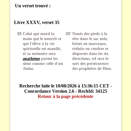
Un verset trouvé :
Livre XXXV, verset 35
35
Celui qui mord la
35'
Noués des pieds à la
main qui le nourrit et
tête dans le sac noir,
qui l'élève à la vie
brisés en morceaux,
spirituelle est maudit,
réduits en cendres et
et sa mémoire sera
dispersés dans les six
anathème
parmi les
directions, tel sera le
siens comme celle d'un
sort des persécuteurs
Judas.
des prophètes de Dieu.
Recherche faite le 10/08/2026 à 15:36:15 CET -
Concordance Version 2.6 - RechId: 34125
Retour à la page précédente