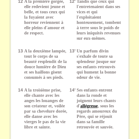
12
A la première gorgée,
12'
Tandis que ceux qui
elle redevient jeune et
l'entretenaient dans ses
belle, et tous ceux qui
vices et qui
la fuyaient avec
l'exploitaient
horreur reviennent à
honteusement, tombent
elle pleins d'amour et
à terre sous le poids de
de respect.
leurs iniquités revenues
sur eux-mêmes.
13
A la deuxième lampée,
13'
Un parfum divin
tout le corps de sa
s'exhale de toute sa
beauté resplendit de la
splendeur jusque sur
douce lumière de Dieu
ses enfants retrouvés
et ses haillons gisent
qui hument la bonne
consumés à ses pieds.
odeur de vie.
14
A la troisième prise,
14'
Ses enfants entrent
elle chante avec les
dans la ronde et
anges les louanges de
joignent leurs chants
son créateur et, voilée
d'
allégresse
, sous les
par sa chevelure dorée,
regards amoureux du
elle danse avec les
Père, qui se réjouit
vierges le pas de la vie
dans sa famille
libre et sainte.
retrouvée et sauvée.