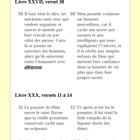
Livre XXVII, verset 38
38
Il faut bien le dire, les
38'
Dieu possède vraiment
méchants sont ceux qui
un humour
veulent organiser et
merveilleux, car il
sauver le monde par
cache son secret aux
leur travail ou par
savants et aux
celui des autres. Ceux-
intelligents qui nous
là se posent en
expliquent l'Univers, et
sauveurs des hommes,
il le révèle aux simples
alors qu'ils enterrent
enfants de Dieu qui
toute l'humanité avec
mettent leur confiance
allégresse
.
dans sa lumière de vie
plus que dans leur
propre savoir.
Livre XXX, versets 11 à 14
11
Le passant de Dieu
11'
Et après avoir bu le
ouvre le saint flacon
premier, il lui tend la
que la vieille prostituée
fiole remplie de la
conservait caché sous
liqueur dorée des
ses oripeaux.
dieux.