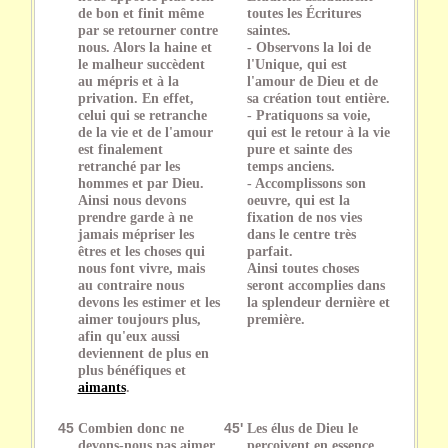
de bon et finit même
toutes les Écritures
par se retourner contre
saintes.
nous. Alors la haine et
- Observons la loi de
le malheur succèdent
l'Unique, qui est
au mépris et à la
l'amour de Dieu et de
privation. En effet,
sa création tout entière.
celui qui se retranche
- Pratiquons sa voie,
de la vie et de l'amour
qui est le retour à la vie
est finalement
pure et sainte des
retranché par les
temps anciens.
hommes et par Dieu.
- Accomplissons son
Ainsi nous devons
oeuvre, qui est la
prendre garde à ne
fixation de nos vies
jamais mépriser les
dans le centre très
êtres et les choses qui
parfait.
nous font vivre, mais
Ainsi toutes choses
au contraire nous
seront accomplies dans
devons les estimer et les
la splendeur dernière et
aimer toujours plus,
première.
afin qu'eux aussi
deviennent de plus en
plus bénéfiques et
aimants
.
45
Combien donc ne
45'
Les élus de Dieu le
devons-nous pas aimer
perçoivent en essence,