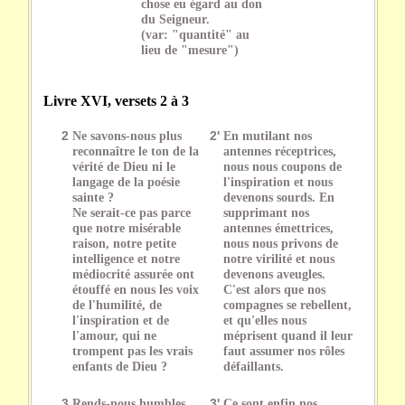
chose eu égard au don
du Seigneur.
(var: "quantité" au
lieu de "mesure")
Livre XVI, versets 2 à 3
2
Ne savons-nous plus
2'
En mutilant nos
reconnaître le ton de la
antennes réceptrices,
vérité de Dieu ni le
nous nous coupons de
langage de la poésie
l'inspiration et nous
sainte ?
devenons sourds. En
Ne serait-ce pas parce
supprimant nos
que notre misérable
antennes émettrices,
raison, notre petite
nous nous privons de
intelligence et notre
notre virilité et nous
médiocrité assurée ont
devenons aveugles.
étouffé en nous les voix
C'est alors que nos
de l'humilité, de
compagnes se rebellent,
l'inspiration et de
et qu'elles nous
l'amour, qui ne
méprisent quand il leur
trompent pas les vrais
faut assumer nos rôles
enfants de Dieu ?
défaillants.
3
Rends-nous humbles,
3'
Ce sont enfin nos