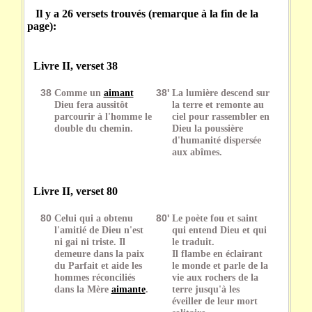
Il y a 26 versets trouvés (remarque à la fin de la
page):
Livre II, verset 38
38
Comme un
aimant
38'
La lumière descend sur
Dieu fera aussitôt
la terre et remonte au
parcourir à l'homme le
ciel pour rassembler en
double du chemin.
Dieu la poussière
d'humanité dispersée
aux abîmes.
Livre II, verset 80
80
Celui qui a obtenu
80'
Le poète fou et saint
l'amitié de Dieu n'est
qui entend Dieu et qui
ni gai ni triste. Il
le traduit.
demeure dans la paix
Il flambe en éclairant
du Parfait et aide les
le monde et parle de la
hommes réconciliés
vie aux rochers de la
dans la Mère
aimante
.
terre jusqu'à les
éveiller de leur mort