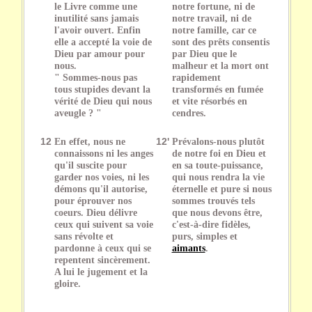
le Livre comme une
notre fortune, ni de
inutilité sans jamais
notre travail, ni de
l'avoir ouvert. Enfin
notre famille, car ce
elle a accepté la voie de
sont des prêts consentis
Dieu par amour pour
par Dieu que le
nous.
malheur et la mort ont
" Sommes-nous pas
rapidement
tous stupides devant la
transformés en fumée
vérité de Dieu qui nous
et vite résorbés en
aveugle ? "
cendres.
12
En effet, nous ne
12'
Prévalons-nous plutôt
connaissons ni les anges
de notre foi en Dieu et
qu'il suscite pour
en sa toute-puissance,
garder nos voies, ni les
qui nous rendra la vie
démons qu'il autorise,
éternelle et pure si nous
pour éprouver nos
sommes trouvés tels
coeurs. Dieu délivre
que nous devons être,
ceux qui suivent sa voie
c'est-à-dire fidèles,
sans révolte et
purs, simples et
pardonne à ceux qui se
aimants
.
repentent sincèrement.
A lui le jugement et la
gloire.