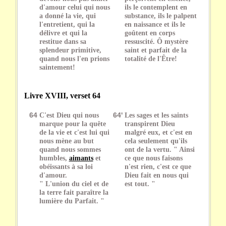
d'amour celui qui nous
ils le contemplent en
a donné la vie, qui
substance, ils le palpent
l'entretient, qui la
en naissance et ils le
délivre et qui la
goûtent en corps
restitue dans sa
ressuscité. Ô mystère
splendeur primitive,
saint et parfait de la
quand nous l'en prions
totalité de l'Être!
saintement!
Livre XVIII, verset 64
64
C'est Dieu qui nous
64'
Les sages et les saints
marque pour la quête
transpirent Dieu
de la vie et c'est lui qui
malgré eux, et c'est en
nous mène au but
cela seulement qu'ils
quand nous sommes
ont de la vertu. " Ainsi
humbles,
aimants
et
ce que nous faisons
obéissants à sa loi
n'est rien, c'est ce que
d'amour.
Dieu fait en nous qui
" L'union du ciel et de
est tout. "
la terre fait paraître la
lumière du Parfait. "