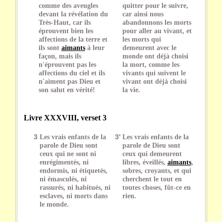
comme des aveugles
quitter pour le suivre,
devant la révélation du
car ainsi nous
Très-Haut, car ils
abandonnons les morts
éprouvent bien les
pour aller au vivant, et
affections de la terre et
les morts qui
ils sont
aimants
à leur
demeurent avec le
façon, mais ils
monde ont déjà choisi
n'éprouvent pas les
la mort, comme les
affections du ciel et ils
vivants qui suivent le
n'aiment pas Dieu et
vivant ont déjà choisi
son salut en vérité!
la vie.
Livre XXXVIII, verset 3
3
Les vrais enfants de la
3'
Les vrais enfants de la
parole de Dieu sont
parole de Dieu sont
ceux qui ne sont ni
ceux qui demeurent
enrégimentés, ni
libres, éveillés,
aimants
,
endormis, ni étiquetés,
sobres, croyants, et qui
ni émasculés, ni
cherchent le tout en
rassurés, ni habitués, ni
toutes choses, fût-ce en
esclaves, ni morts dans
rien.
le monde.