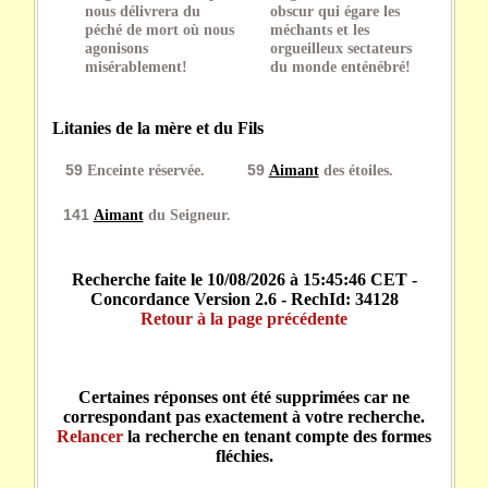
nous délivrera du
obscur qui égare les
péché de mort où nous
méchants et les
agonisons
orgueilleux sectateurs
misérablement!
du monde enténébré!
Litanies de la mère et du Fils
59
Enceinte réservée.
59
Aimant
des étoiles.
141
Aimant
du Seigneur.
Recherche faite le 10/08/2026 à 15:45:46 CET -
Concordance Version 2.6 - RechId: 34128
Retour à la page précédente
Certaines réponses ont été supprimées car ne
correspondant pas exactement à votre recherche.
Relancer
la recherche en tenant compte des formes
fléchies.