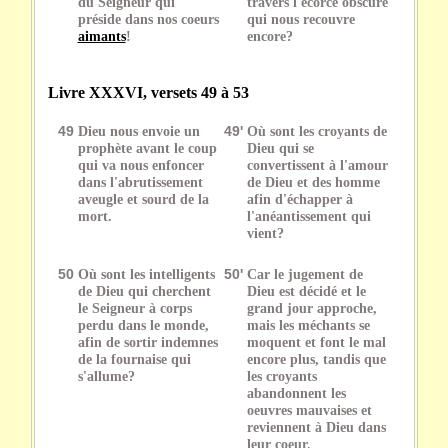
du Seigneur qui
travers l'écorce obscure
préside dans nos coeurs
qui nous recouvre
aimants
!
encore?
Livre XXXVI, versets 49 à 53
49
Dieu nous envoie un
49'
Où sont les croyants de
prophète avant le coup
Dieu qui se
qui va nous enfoncer
convertissent à l'amour
dans l'abrutissement
de Dieu et des homme
aveugle et sourd de la
afin d'échapper à
mort.
l'anéantissement qui
vient?
50
Où sont les intelligents
50'
Car le jugement de
de Dieu qui cherchent
Dieu est décidé et le
le Seigneur à corps
grand jour approche,
perdu dans le monde,
mais les méchants se
afin de sortir indemnes
moquent et font le mal
de la fournaise qui
encore plus, tandis que
s'allume?
les croyants
abandonnent les
oeuvres mauvaises et
reviennent à Dieu dans
leur coeur.