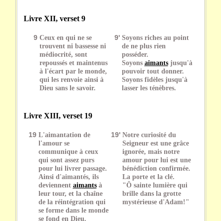
Livre XII, verset 9
9
Ceux en qui ne se
9'
Soyons riches au point
trouvent ni bassesse ni
de ne plus rien
médiocrité, sont
posséder.
repoussés et maintenus
Soyons
aimants
jusqu'à
à l'écart par le monde,
pouvoir tout donner.
qui les renvoie ainsi à
Soyons fidèles jusqu'à
Dieu sans le savoir.
lasser les ténèbres.
Livre XIII, verset 19
19
L'aimantation de
19'
Notre curiosité du
l'amour se
Seigneur est une grâce
communique à ceux
ignorée, mais notre
qui sont assez purs
amour pour lui est une
pour lui livrer passage.
bénédiction confirmée.
Ainsi d'aimantés, ils
La porte et la clé.
deviennent
aimants
à
"Ô sainte lumière qui
leur tour, et la chaîne
brille dans la grotte
de la réintégration qui
mystérieuse d'Adam!"
se forme dans le monde
se fond en Dieu.