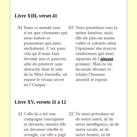
Livre XIII, verset 41
41
Dans ce monde tout
41'
Nous possédons tous la
n'est que vêtements qui
même lumière, mais
nous isolent et
elle est plus ou moins
possessions qui nous
voilée et ralentie selon
enchaînent. C'est pour
l'épaisseur des écorces
cela qu'il nous faut
ténébreuses qui nous
devenir nus et pauvres,
séparent de l'
aimant
afin de pénétrer sans
premier. Mais la vie
obstacles dans le sein
incarnée décante et
de la Mère éternelle, où
éclaire l'homme
repose le vivant secret
attentif et reposé.
de l'Unique.
Livre XV, versets 11 à 12
11
Celle-là a été une
11'
Ne nous prévalons ni
compagne courageuse
de notre santé, ni de
et dévouée, ensuite elle
notre intelligence, ni de
est devenue rebelle et
notre savoir, ni de
aveugle, car elle a jugé
notre beauté, ni de