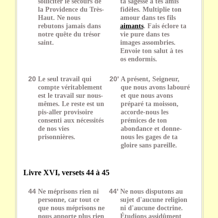
solliciter le secours de
ta sagesse à tes amis
la Providence du Très-
fidèles. Multiplie ton
Haut. Ne nous
amour dans tes fils
rebutons jamais dans
aimants
. Fais éclore ta
notre quête du trésor
vie pure dans tes
saint.
images assombries.
Envoie ton salut à tes
os endormis.
20
Le seul travail qui
20'
A présent, Seigneur,
compte véritablement
que nous avons labouré
est le travail sur nous-
et que nous avons
mêmes. Le reste est un
préparé ta moisson,
pis-aller provisoire
accorde-nous les
consenti aux nécessités
prémices de ton
de nos vies
abondance et donne-
prisonnières.
nous les gages de ta
gloire sans pareille.
Livre XVI, versets 44 à 45
44
Ne méprisons rien ni
44'
Ne nous disputons au
personne, car tout ce
sujet d'aucune religion
que nous méprisons ne
ni d'aucune doctrine.
nous apporte plus rien
Étudions assidûment