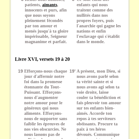
patients,
aimants
,
enfants qui nous
innocents et purs, afin
traitent comme des
que nous soyons
nullités dans nos
pleinement fécondés
propres foyers, puis
par ton amour et
l'anarchie qui gagne les
menés jusqu'à ta gloire
nations et enfin
impérissable, Seigneur
l'esclavage qui s'établit
magnanime et parfait.
dans le monde.
Livre XVI, versets 19 à 20
19
Efforçons-nous chaque
19'
A présent, mon Dieu, si
jour d'affermir notre
nous avons parlé selon
foi dans la promesse
ta vérité sainte et si
étonnante du Tout-
nous avons agi selon ta
Puissant. Efforçons-
voie droite, laisse
nous d'augmenter
couler ta bénédiction et
notre amour pour le
fais pleuvoir ton amour
généreux qui nous
sur tes enfants bien-
alimente. Efforçons-
aimés. Accorde ton
nous de supporter sans
repos à tes serviteurs
faiblir les épreuves de
obéissants. Procure ta
nos vies obscurcies. Ne
paix à tes héros
nous lassons pas de
dévoués. Communique