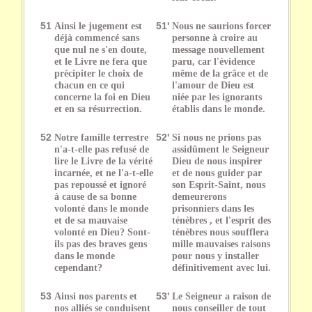
51
Ainsi le jugement est
51'
Nous ne saurions forcer
déjà commencé sans
personne à croire au
que nul ne s'en doute,
message nouvellement
et le Livre ne fera que
paru, car l'évidence
précipiter le choix de
même de la grâce et de
chacun en ce qui
l'amour de Dieu est
concerne la foi en Dieu
niée par les ignorants
et en sa résurrection.
établis dans le monde.
52
Notre famille terrestre
52'
Si nous ne prions pas
n'a-t-elle pas refusé de
assidûment le Seigneur
lire le Livre de la vérité
Dieu de nous inspirer
incarnée, et ne l'a-t-elle
et de nous guider par
pas repoussé et ignoré
son Esprit-Saint, nous
à cause de sa bonne
demeurerons
volonté dans le monde
prisonniers dans les
et de sa mauvaise
ténèbres , et l'esprit des
volonté en Dieu? Sont-
ténèbres nous soufflera
ils pas des braves gens
mille mauvaises raisons
dans le monde
pour nous y installer
cependant?
définitivement avec lui.
53
Ainsi nos parents et
53'
Le Seigneur a raison de
nos alliés se conduisent
nous conseiller de tout