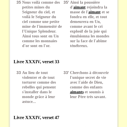
35
Nous voilà comme des
35'
Ainsi la poussière
petites mines du
d'
aimant
rejoindra la
Seigneur du ciel, et
masse de l'
aimant
et se
voilà le Seigneur du
fondra en elle, et tout
ciel comme une petite
demeurera en Un,
mine de l'immensité de
comme avant le cri
l'Unique Splendeur.
explosif de la joie qui
Ainsi tous sont en Un
émulsionna les mondes
comme les monnaies
sur la face de l'abîme
d'or sont en l'or.
ténébreux.
Livre XXXIV, verset 33
33
Au lieu de tout
33'
Cherchons à découvrir
violenter et de tout
l'unique secret de vie
torturer comme des
avec l'aide de Dieu,
rebelles qui pensent
comme des enfants
s'installer dans le
aimants
et soumis à
monde grâce à leur
leur Père très savant.
astuce...
Livre XXXIV, verset 47