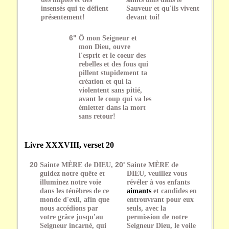
insensés qui te défient
Sauveur et qu'ils vivent
présentement!
devant toi!
6"
Ô mon Seigneur et
mon Dieu, ouvre
l'esprit et le coeur des
rebelles et des fous qui
pillent stupidement ta
création et qui la
violentent sans pitié,
avant le coup qui va les
émietter dans la mort
sans retour!
Livre XXXVIII, verset 20
20
Sainte MÈRE de DIEU,
20'
Sainte MÈRE de
guidez notre quête et
DIEU, veuillez vous
illuminez notre voie
révéler à vos enfants
dans les ténèbres de ce
aimants
et candides en
monde d'exil, afin que
entrouvrant pour eux
nous accédions par
seuls, avec la
votre grâce jusqu'au
permission de notre
Seigneur incarné, qui
Seigneur Dieu, le voile