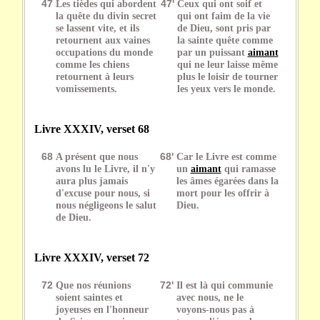
47
Les tièdes qui abordent
47'
Ceux qui ont soif et
la quête du divin secret
qui ont faim de la vie
se lassent vite, et ils
de Dieu, sont pris par
retournent aux vaines
la sainte quête comme
occupations du monde
par un puissant
aimant
comme les chiens
qui ne leur laisse même
retournent à leurs
plus le loisir de tourner
vomissements.
les yeux vers le monde.
Livre XXXIV, verset 68
68
A présent que nous
68'
Car le Livre est comme
avons lu le Livre, il n'y
un
aimant
qui ramasse
aura plus jamais
les âmes égarées dans la
d'excuse pour nous, si
mort pour les offrir à
nous négligeons le salut
Dieu.
de Dieu.
Livre XXXIV, verset 72
72
Que nos réunions
72'
Il est là qui communie
soient saintes et
avec nous, ne le
joyeuses en l'honneur
voyons-nous pas à