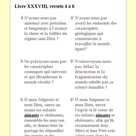
Livre XXXVIII, versets 4 à 6
4
N'avons-nous pas
4'
N'avons-nous pas
annoncé avec précision
averti les endormis des
et longtemps à l'avance
catastrophes
la chute et la faillite du
géologiques qui
régime sans Dieu ?
commencent à
travailler le monde
égaré?
5
Ne prévoyons-nous pas
5'
N'entrevoyons-nous
les catastrophes
pas, hélas! la
cosmiques qui suivront
destruction et la
et qui ébranleront le
fragmentation du
monde révolté ?
monde rebelle par sa
science maudite ?
6
Ô mon Seigneur et
6'
Ô mon Seigneur et
mon Dieu, sauve au
mon Dieu, ouvre
moins tes enfants
l'esprit et le coeur de
aimants
et obéissants,
tes enfants
aimants
et
rassemble-les sous ton
obéissants, afin qu'ils
aile, et donne-leur en
reconnaissent leur
partage les dépouilles
Mère et leur Père très
des impies et des
saints unis dans le