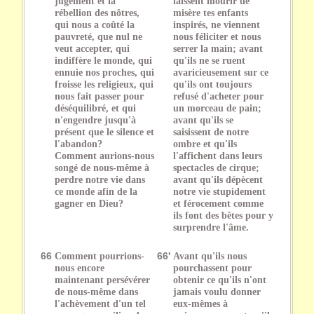
jugement et la
laissent mourir de
rébellion des nôtres,
misère tes enfants
qui nous a coûté la
inspirés, ne viennent
pauvreté, que nul ne
nous féliciter et nous
veut accepter, qui
serrer la main; avant
indiffère le monde, qui
qu'ils ne se ruent
ennuie nos proches, qui
avaricieusement sur ce
froisse les religieux, qui
qu'ils ont toujours
nous fait passer pour
refusé d'acheter pour
déséquilibré, et qui
un morceau de pain;
n'engendre jusqu'à
avant qu'ils se
présent que le silence et
saisissent de notre
l'abandon?
ombre et qu'ils
Comment aurions-nous
l'affichent dans leurs
songé de nous-même à
spectacles de cirque;
perdre notre vie dans
avant qu'ils dépècent
ce monde afin de la
notre vie stupidement
gagner en Dieu?
et férocement comme
ils font des bêtes pour y
surprendre l'âme.
66
Comment pourrions-
66'
Avant qu'ils nous
nous encore
pourchassent pour
maintenant persévérer
obtenir ce qu'ils n'ont
de nous-même dans
jamais voulu donner
l'achèvement d'un tel
eux-mêmes à