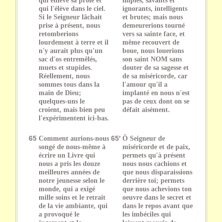
qui l'élève dans le ciel.
ignorants, intelligents
Si le Seigneur lâchait
et brutes; mais nous
prise à présent, nous
demeurerions tourné
retomberions
vers sa sainte face, et
lourdement à terre et il
même recouvert de
n'y aurait plus qu'un
boue, nous louerions
sac d'os entremêlés,
son saint NOM sans
muets et stupides.
douter de sa sagesse et
Réellement, nous
de sa miséricorde, car
sommes tous dans la
l'amour qu'il a
main de Dieu;
implanté en nous n'est
quelques-uns le
pas de ceux dont on se
croient, mais bien peu
défait aisément.
l'expérimentent ici-bas.
65
Comment aurions-nous
65'
Ô Seigneur de
songé de nous-même à
miséricorde et de paix,
écrire un Livre qui
permets qu'à présent
nous a pris les douze
nous nous cachions et
meilleures années de
que nous disparaissions
notre jeunesse selon le
derrière toi; permets
monde, qui a exigé
que nous achevions ton
mille soins et le retrait
oeuvre dans le secret et
de la vie ambiante, qui
dans le repos avant que
a provoqué le
les imbéciles qui