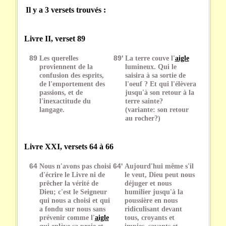
Il y a 3 versets trouvés :
Livre II, verset 89
89
Les querelles
89'
La terre couve l'
aigle
proviennent de la
lumineux. Qui le
confusion des esprits,
saisira à sa sortie de
de l'emportement des
l'oeuf ? Et qui l'élèvera
passions, et de
jusqu'à son retour à la
l'inexactitude du
terre sainte?
langage.
(variante: son retour
au rocher?)
Livre XXI, versets 64 à 66
64
Nous n'avons pas choisi
64'
Aujourd'hui même s'il
d'écrire le Livre ni de
le veut, Dieu peut nous
prêcher la vérité de
déjuger et nous
Dieu; c'est le Seigneur
humilier jusqu'à la
qui nous a choisi et qui
poussière en nous
a fondu sur nous sans
ridiculisant devant
prévenir comme l'
aigle
tous, croyants et
qui enlève sa proie et
impies, savants et