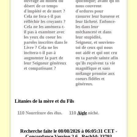
ouvrage au milieu du
quiconque; avant qu'ils
désert de ce temps
nous couvrent
d'impiété et de mort ?
d'ordures pour
Cela ne fera-t-il pas
rassurer leur bassesse et
réfléchir les croyants ?
leur lâcheté. Enfonce-
Cela ne les amènera-t-
les dans leur
il pas à examiner avec
méchanceté et dans
les yeux du coeur les
leur stupidité,
paroles inscrites dans le
Seigneur, et souviens-
Livre ? Cela ne les
toi de ceux qui nous
incitera-t-il pas à
ont aidé et qui ont cru
augmenter la part de
en ta parole sainte afin
leur Seigneur généreux
qu'ils reçoivent ta vie
et compatissant ?
magnifique et sans
mélange promise aux
coeurs fidèles et
généreux.
Litanies de la mère et du Fils
110
Nourriture des élus.
110
Aigle
niché.
Recherche faite le 08/08/2026 à 06:05:31 CET -
Concordance Version 2.6 - RechId: 33793