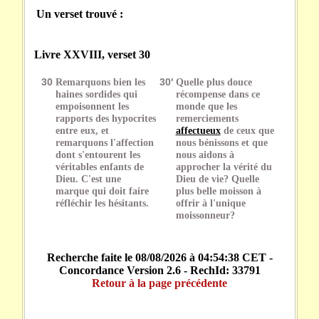
Un verset trouvé :
Livre XXVIII, verset 30
30
Remarquons bien les
30'
Quelle plus douce
haines sordides qui
récompense dans ce
empoisonnent les
monde que les
rapports des hypocrites
remerciements
entre eux, et
affectueux
de ceux que
remarquons l'affection
nous bénissons et que
dont s'entourent les
nous aidons à
véritables enfants de
approcher la vérité du
Dieu. C'est une
Dieu de vie? Quelle
marque qui doit faire
plus belle moisson à
réfléchir les hésitants.
offrir à l'unique
moissonneur?
Recherche faite le 08/08/2026 à 04:54:38 CET -
Concordance Version 2.6 - RechId: 33791
Retour à la page précédente