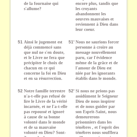
de la fournaise qui
encore plus, tandis que
s'allume?
les croyants
abandonnent les
oeuvres mauvaises et
reviennent à Dieu dans
leur coeur.
51
Ainsi le jugement est
51'
Nous ne saurions forcer
déjà commencé sans
personne à croire au
que nul ne s'en doute,
message nouvellement
et le Livre ne fera que
paru, car l'évidence
précipiter le choix de
même de la grâce et de
chacun en ce qui
l'amour de Dieu est
concerne la foi en Dieu
niée par les ignorants
et en sa résurrection.
établis dans le monde.
52
Notre famille terrestre
52'
Si nous ne prions pas
n'a-t-elle pas refusé de
assidûment le Seigneur
lire le Livre de la vérité
Dieu de nous inspirer
incarnée, et ne l'a-t-elle
et de nous guider par
pas repoussé et ignoré
son Esprit-Saint, nous
à cause de sa bonne
demeurerons
volonté dans le monde
prisonniers dans les
et de sa mauvaise
ténèbres , et l'esprit des
volonté en Dieu? Sont-
ténèbres nous soufflera