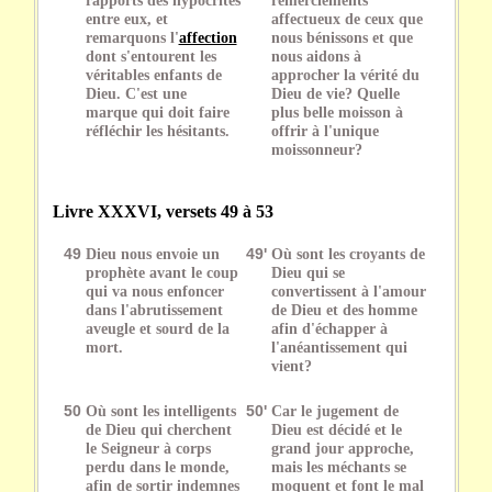
entre eux, et
affectueux de ceux que
remarquons l'
affection
nous bénissons et que
dont s'entourent les
nous aidons à
véritables enfants de
approcher la vérité du
Dieu. C'est une
Dieu de vie? Quelle
marque qui doit faire
plus belle moisson à
réfléchir les hésitants.
offrir à l'unique
moissonneur?
Livre XXXVI, versets 49 à 53
49
Dieu nous envoie un
49'
Où sont les croyants de
prophète avant le coup
Dieu qui se
qui va nous enfoncer
convertissent à l'amour
dans l'abrutissement
de Dieu et des homme
aveugle et sourd de la
afin d'échapper à
mort.
l'anéantissement qui
vient?
50
Où sont les intelligents
50'
Car le jugement de
de Dieu qui cherchent
Dieu est décidé et le
le Seigneur à corps
grand jour approche,
perdu dans le monde,
mais les méchants se
afin de sortir indemnes
moquent et font le mal