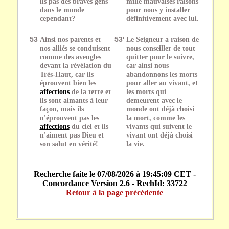
ils pas des braves gens
mille mauvaises raisons
dans le monde
pour nous y installer
cependant?
définitivement avec lui.
53
Ainsi nos parents et
53'
Le Seigneur a raison de
nos alliés se conduisent
nous conseiller de tout
comme des aveugles
quitter pour le suivre,
devant la révélation du
car ainsi nous
Très-Haut, car ils
abandonnons les morts
éprouvent bien les
pour aller au vivant, et
affections
de la terre et
les morts qui
ils sont aimants à leur
demeurent avec le
façon, mais ils
monde ont déjà choisi
n'éprouvent pas les
la mort, comme les
affections
du ciel et ils
vivants qui suivent le
n'aiment pas Dieu et
vivant ont déjà choisi
son salut en vérité!
la vie.
Recherche faite le 07/08/2026 à 19:45:09 CET -
Concordance Version 2.6 - RechId: 33722
Retour à la page précédente