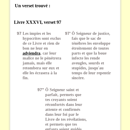
Un verset trouvé :
Livre XXXVI, verset 97
97
Les impies et les
97'
Ô Seigneur de justice,
hypocrites sont exclus
fais que le sac de
de ce Livre et rien de
ténèbres les enveloppe
bon ne leur en
étroitement de toutes
adviendra
, car leur
parts et que la boue
malice ne le pénétrera
infecte les rende
jamais, mais elle
aveugles, sourds et
retombera sur eux et
stupides, jusqu'au
elle les écrasera à la
temps de leur repentir
fin.
sincère.
97"
Ô Seigneur saint et
parfait, permets que
tes croyants soient
réconfortés dans leur
attente et confirmés
dans leur foi par le
Livre de tes révélations,
et permets que tes
enfants soient guidés